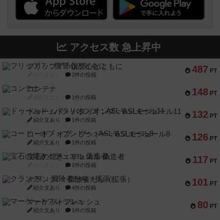
アクセス数 急上昇中
フリップ７：復讐心とともに
487
PT
紹介文なし
2件の投稿
コンテナ
148
PT
紹介文なし
1件の投稿
ドゥームド・バタリオンズ：ASLモジュール11
132
PT
紹介文あり
1件の投稿
コード・オブ・ブシドー：ASLモジュール8
126
PT
紹介文あり
1件の投稿
宝石の煌き：デュエル 偽造者
117
PT
紹介文なし
1件の投稿
クランク! ：冒険者たち（拡張）
101
PT
紹介文あり
4件の投稿
マーケットフレッシュ
80
PT
紹介文あり
1件の投稿