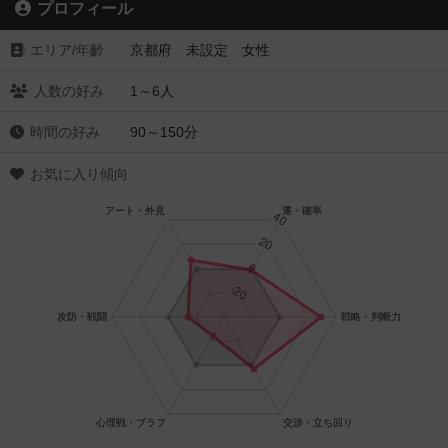
プロフィール
エリア/年齡
京都府 未設定 女性
人数の好み
1～6人
時間の好み
90～150分
お気に入り傾向