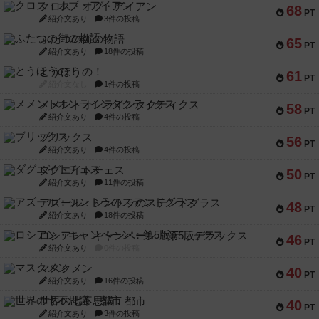
クロス・オブ・アイアン
68
PT
紹介文あり
3件の投稿
ふたつの街の物語
65
PT
紹介文あり
18件の投稿
とうほうの！
61
PT
紹介文なし
1件の投稿
メメントオンラインタクティクス
58
PT
紹介文あり
4件の投稿
ブリックス
56
PT
紹介文あり
4件の投稿
ダグエイトチェス
50
PT
紹介文あり
11件の投稿
アズール：シントラのステンドグラス
48
PT
紹介文あり
18件の投稿
ロシアン・キャンペーン：第5版デラックス
46
PT
紹介文あり
0件の投稿
マスクメン
40
PT
紹介文あり
16件の投稿
世界の七不思議：都市
40
PT
紹介文あり
3件の投稿