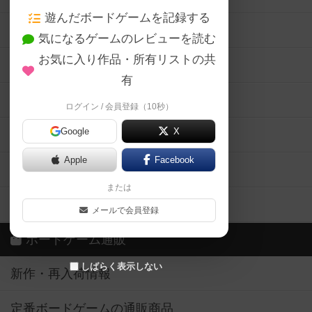
遊んだボードゲームを記録する
ボードゲーム会情報
気になるゲームのレビューを読む
お気に入り作品・所有リストの共
メカニクス特集
有
掲示板・トピックス
ログイン / 会員登録（10秒）
Google
X
ボドとも・会員一覧
Apple
Facebook
ボードゲーム業界コラム
または
ボドゲーマご利用案内
メールで会員登録
ボードゲーム通販
しばらく表示しない
新作・再入荷情報
定番ボードゲームの通販商品