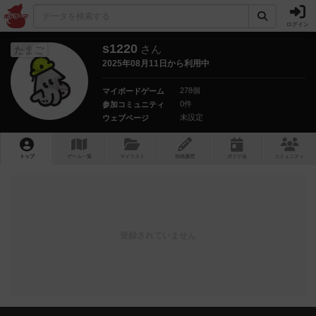
ログイン
s1220
さん
たまご
2025年08月11日から利用中
278個
マイボードゲーム
0件
参加コミュニティ
未設定
ウェブページ
トップ
ゲーム一覧
マイリスト
投稿履歴
ボ
ドゲ
会
コミュニティ
登録されていません