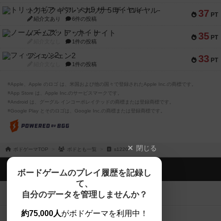
トリックギア - ペルソナ5 ザ・ロイヤル-
37
PT
紹介文あり
6件の投稿
ノームズ・アット・ナイト
35
PT
紹介文なし
1件の投稿
フィッシェン2
33
PT
紹介文なし
1件の投稿
※Apple、Apple のロゴ は、米国および他の国々で登録されたApple Inc.の商標です。
※App Store は、Apple Inc.のサービスマークです。
※Android は、グーグル インコーポレイテッドの商標または登録商標です。
※Google Play とそのロゴは、Google Inc.の商標または登録商標です。
閉じる
ボドゲーマTOP
ボドとも一覧
s1220
ボドゲーマTOP
ボードゲームのプレイ履歴を記録し
て、
ボードゲームを検索する
自分のデータを管理しませんか？
約75,000人
がボドゲーマを利用中！
ボードゲームの新着レビュー