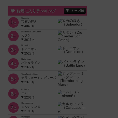
お気に入りランキング
トップ50
Splendor
1
宝石の煌き
位
4040名
Die Siedler von Catan
2
カタン
位
3616名
Dominion
3
ドミニオン
位
2528名
Battle Line
4
バトルライン
位
2377名
Terraforming Mars
5
テラフォーミングマーズ
位
2370名
6 nimmt!
6
ニムト
位
2201名
Carcassonne
7
カルカソンヌ
位
2190名
Wingspan