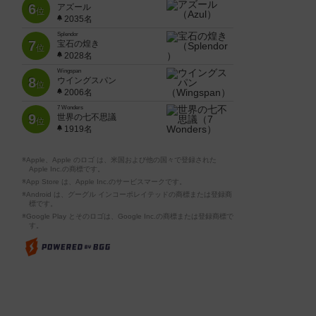
6
アズール
位
2035名
Splendor
7
宝石の煌き
位
2028名
Wingspan
8
ウイングスパン
位
2006名
7 Wonders
9
世界の七不思議
位
1919名
※Apple、Apple のロゴ は、米国および他の国々で登録された
Apple Inc.の商標です。
※App Store は、Apple Inc.のサービスマークです。
※Android は、グーグル インコーポレイテッドの商標または登録商
標です。
※Google Play とそのロゴは、Google Inc.の商標または登録商標で
す。