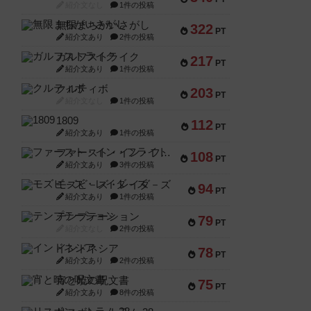
紹介文なし
1件の投稿
無限まちがいさがし
322
PT
紹介文あり
2件の投稿
ガルフストライク
217
PT
紹介文あり
1件の投稿
クルティボ
203
PT
紹介文なし
1件の投稿
1809
112
PT
紹介文あり
1件の投稿
ファースト・イン・フライト
108
PT
紹介文あり
3件の投稿
モズビ－ズ・レイダ－ズ
94
PT
紹介文あり
1件の投稿
テンプテーション
79
PT
紹介文なし
2件の投稿
インドネシア
78
PT
紹介文あり
2件の投稿
宵と暁の呪文書
75
PT
紹介文あり
8件の投稿