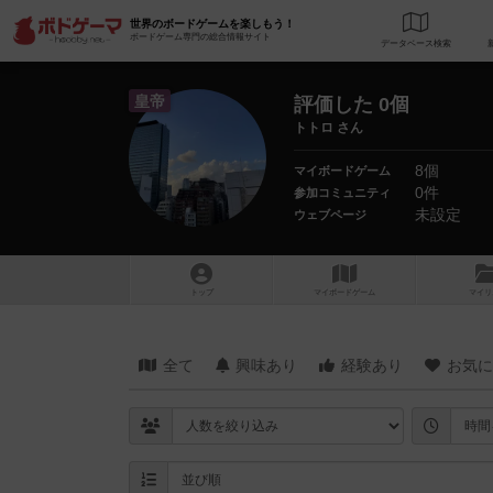
世界のボードゲームを楽しもう！
ボードゲーム専門の総合情報サイト
データベース
検
皇帝
評価した 0個
トトロ さん
8個
マイボードゲーム
0件
参加コミュニティ
未設定
ウェブページ
トップ
マイボードゲーム
マイリ
全て
興味あり
経験あり
お気に