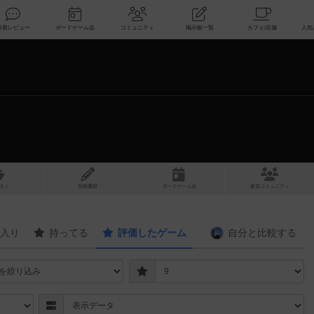
索
新着レビュー
ボードゲーム会
コミュニティ
掲示板一覧
スト
投稿履歴
ボ
ー
ドゲ
ーム
会
参加
コミュニティ
入り
持ってる
評価したゲーム
自分と
比較する