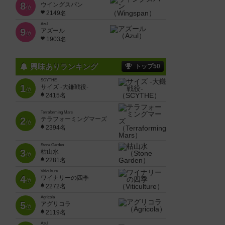
8
ウイングスパン
位
2149名
Azul
9
アズール
位
1903名
興味ありランキング
トップ50
SCYTHE
1
サイズ -大鎌戦役-
位
2415名
Terraforming Mars
2
テラフォーミングマーズ
位
2394名
Stone Garden
3
枯山水
位
2281名
Viticulture
4
ワイナリーの四季
位
2272名
Agricola
5
アグリコラ
位
2119名
Azul