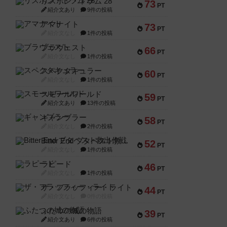
リスボン・トラム 28
73
PT
紹介文あり
9件の投稿
アマナイト
73
PT
紹介文なし
1件の投稿
ブラヴェスト
66
PT
紹介文なし
1件の投稿
スペクタキュラー
60
PT
紹介文なし
1件の投稿
スモールワールド
59
PT
紹介文あり
13件の投稿
ギャンブラー
58
PT
紹介文なし
2件の投稿
Bitter End ブタペスト救出作戦
52
PT
紹介文なし
1件の投稿
ラピード
46
PT
紹介文なし
1件の投稿
ザ・フラッフィー・ライト
44
PT
紹介文なし
0件の投稿
ふたつの城の物語
39
PT
紹介文あり
6件の投稿