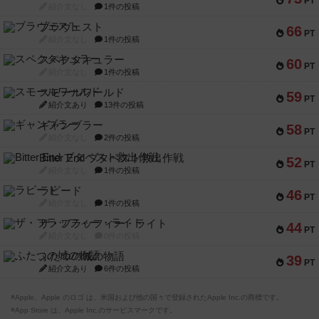
PT
紹介文なし
1件の投稿
ブラヴェスト
66
PT
紹介文なし
1件の投稿
スペクタキュラー
60
PT
紹介文なし
1件の投稿
スモールワールド
59
PT
紹介文あり
13件の投稿
ギャンブラー
58
PT
紹介文なし
2件の投稿
Bitter End ブタペスト救出作戦
52
PT
紹介文なし
1件の投稿
ラピード
46
PT
紹介文なし
1件の投稿
ザ・フラッフィー・ライト
44
PT
紹介文なし
0件の投稿
ふたつの城の物語
39
PT
紹介文あり
6件の投稿
※Apple、Apple のロゴ は、米国および他の国々で登録されたApple Inc.の商標です。
※App Store は、Apple Inc.のサービスマークです。