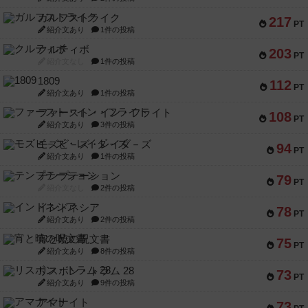
ガルフストライク
217
PT
紹介文あり
1件の投稿
クルティボ
203
PT
紹介文なし
1件の投稿
1809
112
PT
紹介文あり
1件の投稿
ファースト・イン・フライト
108
PT
紹介文あり
3件の投稿
モズビ－ズ・レイダ－ズ
94
PT
紹介文あり
1件の投稿
テンプテーション
79
PT
紹介文なし
2件の投稿
インドネシア
78
PT
紹介文あり
2件の投稿
宵と暁の呪文書
75
PT
紹介文あり
8件の投稿
リスボン・トラム 28
73
PT
紹介文あり
9件の投稿
アマナイト
73