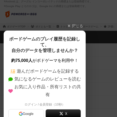
※Android は、グーグル インコーポレイテッドの商標または登録商標です。
※Google Play とそのロゴは、Google Inc.の商標または登録商標です。
閉じる
ボドゲーマTOP
ボドとも一覧
トトロ
マイボードゲーム
評価し
ボドゲーマTOP
ボードゲームのプレイ履歴を記録し
て、
ボードゲームを検索する
自分のデータを管理しませんか？
約75,000人
がボドゲーマを利用中！
ボードゲームの新着レビュー
遊んだボードゲームを記録する
ボードゲーム会情報
気になるゲームのレビューを読む
お気に入り作品・所有リストの共
メカニクス特集
有
掲示板・トピックス
ログイン / 会員登録（10秒）
Google
X
ボドとも・会員一覧