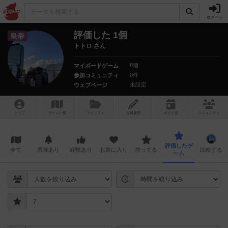
ログイン
評価した 1個
皇帝
トトロ さん
8個
マイボードゲーム
0件
参加コミュニティ
未設定
ウェブページ
トップ
ゲーム一覧
マイリスト
投稿履歴
ボ
ドゲ
会
コミュニティ
評価したゲ
全て
興味あり
経験あり
お気に入り
持ってる
比較する
ーム