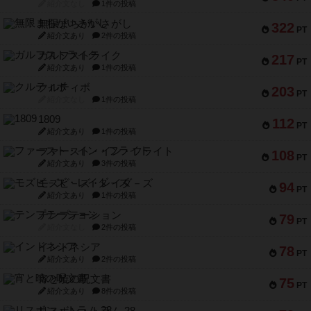
紹介文なし
1件の投稿
無限まちがいさがし
322
PT
紹介文あり
2件の投稿
ガルフストライク
217
PT
紹介文あり
1件の投稿
クルティボ
203
PT
紹介文なし
1件の投稿
1809
112
PT
紹介文あり
1件の投稿
ファースト・イン・フライト
108
PT
紹介文あり
3件の投稿
モズビ－ズ・レイダ－ズ
94
PT
紹介文あり
1件の投稿
テンプテーション
79
PT
紹介文なし
2件の投稿
インドネシア
78
PT
紹介文あり
2件の投稿
宵と暁の呪文書
75
PT
紹介文あり
8件の投稿