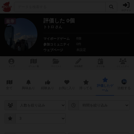
ログイン
評価した 0個
皇帝
トトロ さん
8個
マイボードゲーム
0件
参加コミュニティ
未設定
ウェブページ
トップ
ゲーム一覧
マイリスト
投稿履歴
ボ
ドゲ
会
コミュニティ
評価したゲ
全て
興味あり
経験あり
お気に入り
持ってる
比較する
ーム