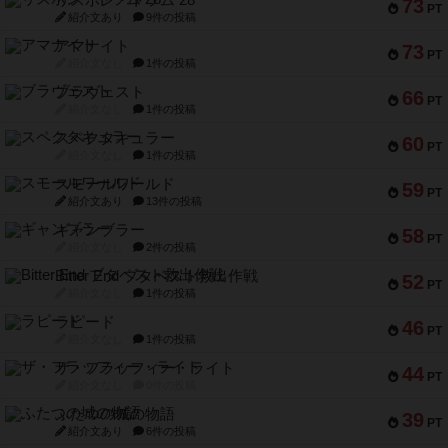
リスボン・トラム 28
73
PT
紹介文あり
9件の投稿
アマナイト
73
PT
紹介文なし
1件の投稿
ブラヴェスト
66
PT
紹介文なし
1件の投稿
スペクタキュラー
60
PT
紹介文なし
1件の投稿
スモールワールド
59
PT
紹介文あり
13件の投稿
ギャンブラー
58
PT
紹介文なし
2件の投稿
Bitter End ブタペスト救出作戦
52
PT
紹介文なし
1件の投稿
ラピード
46
PT
紹介文なし
1件の投稿
ザ・フラッフィー・ライト
44
PT
紹介文なし
0件の投稿
ふたつの城の物語
39
PT
紹介文あり
6件の投稿