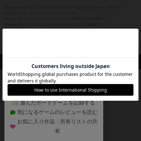
※Apple、Apple のロゴ は、米国および他の国々で登録されたApple Inc.の商標です。
※App Store は、Apple Inc.のサービスマークです。
※Android は、グーグル インコーポレイテッドの商標または登録商標です。
※Google Play とそのロゴは、Google Inc.の商標または登録商標です。
閉じる
ボドゲーマTOP
ボドとも一覧
トトロ
マイボードゲーム
評価し
ボドゲーマTOP
ボードゲームのプレイ履歴を記録し
て、
ボードゲームを検索する
自分のデータを管理しませんか？
約75,000人
がボドゲーマを利用中！
ボードゲームの新着レビュー
遊んだボードゲームを記録する
ボードゲーム会情報
気になるゲームのレビューを読む
お気に入り作品・所有リストの共
メカニクス特集
有
掲示板・トピックス