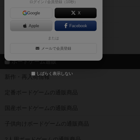
ログイン / 会員登録（10秒）
Google
X
ボドとも・会員一覧
Apple
Facebook
ボードゲーム業界コラム
または
ボドゲーマご利用案内
メールで会員登録
ボードゲーム通販
しばらく表示しない
新作・再入荷情報
定番ボードゲームの通販商品
国産ボードゲームの通販商品
子供向けボードゲームの通販商品
2人用ボードゲームの通販商品