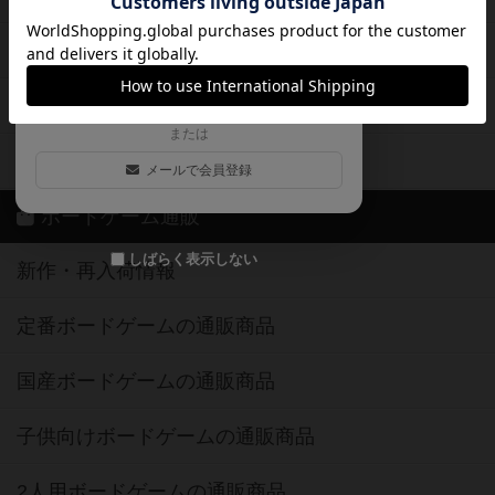
ログイン / 会員登録（10秒）
Google
X
ボドとも・会員一覧
Apple
Facebook
ボードゲーム業界コラム
または
ボドゲーマご利用案内
メールで会員登録
ボードゲーム通販
しばらく表示しない
新作・再入荷情報
定番ボードゲームの通販商品
国産ボードゲームの通販商品
子供向けボードゲームの通販商品
2人用ボードゲームの通販商品