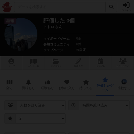
ログイン
評価した 0個
皇帝
トトロ さん
8個
マイボードゲーム
0件
参加コミュニティ
未設定
ウェブページ
トップ
ゲーム一覧
マイリスト
投稿履歴
ボ
ドゲ
会
コミュニティ
評価したゲ
全て
興味あり
経験あり
お気に入り
持ってる
比較する
ーム