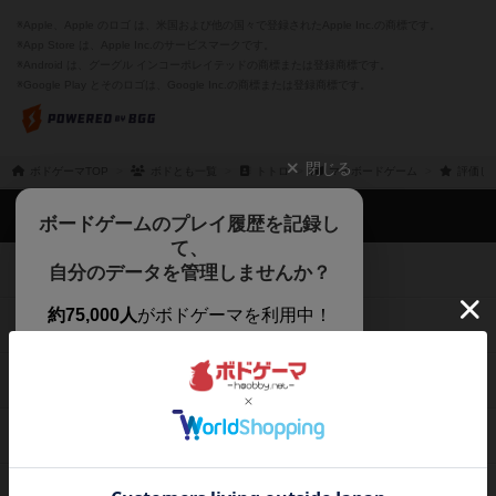
※Apple、Apple のロゴ は、米国および他の国々で登録されたApple Inc.の商標です。
※App Store は、Apple Inc.のサービスマークです。
※Android は、グーグル インコーポレイテッドの商標または登録商標です。
※Google Play とそのロゴは、Google Inc.の商標または登録商標です。
閉じる
ボドゲーマTOP
ボドとも一覧
トトロ
マイボードゲーム
評価し
ボドゲーマTOP
ボードゲームのプレイ履歴を記録し
て、
ボードゲームを検索する
自分のデータを管理しませんか？
約75,000人
がボドゲーマを利用中！
ボードゲームの新着レビュー
遊んだボードゲームを記録する
ボードゲーム会情報
気になるゲームのレビューを読む
お気に入り作品・所有リストの共
メカニクス特集
有
掲示板・トピックス