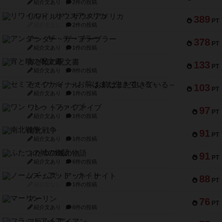
紹介文あり
2件の投稿
リワイルド：サウスアメリカ
389
PT
紹介文なし
2件の投稿
アンダー・ザ・テーブラー
378
PT
紹介文あり
1件の投稿
宵と暁の呪文書
133
PT
紹介文あり
8件の投稿
セミファイナル ～お前はまだ生きている～
103
PT
紹介文あり
1件の投稿
ワン・トゥ・ファイブ
97
PT
紹介文あり
1件の投稿
南北戦争
91
PT
紹介文あり
1件の投稿
ふたつの城の物語
91
PT
紹介文あり
6件の投稿
ノームズ・アット・ナイト
88
PT
紹介文なし
1件の投稿
マーリン
76
PT
紹介文あり
6件の投稿
フラットアイアン