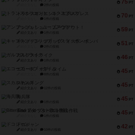
75
PT
紹介文なし
2件の投稿
トランスオリエント・エクスプレス
70
PT
紹介文なし
1件の投稿
アンブッシュ！：ムーブアウト！
59
PT
紹介文あり
1件の投稿
キャプテン・フリップ：イスラ・ボンバ
51
PT
紹介文なし
2件の投稿
ガルフストライク
46
PT
紹介文あり
1件の投稿
エコーズ・オブ・タイム
45
PT
紹介文なし
8件の投稿
スカルキング
45
PT
紹介文あり
12件の投稿
海兵隊
45
PT
紹介文あり
1件の投稿
Bitter End ブタペスト救出作戦
45
PT
紹介文なし
1件の投稿
ドコジャン
42
PT
紹介文あり
10件の投稿