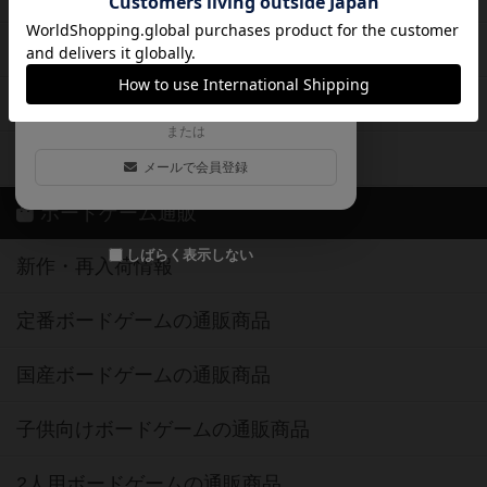
ログイン / 会員登録（10秒）
Google
X
ボドとも・会員一覧
Apple
Facebook
ボードゲーム業界コラム
または
ボドゲーマご利用案内
メールで会員登録
ボードゲーム通販
しばらく表示しない
新作・再入荷情報
定番ボードゲームの通販商品
国産ボードゲームの通販商品
子供向けボードゲームの通販商品
2人用ボードゲームの通販商品