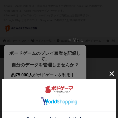
※Apple、Apple のロゴ は、米国および他の国々で登録されたApple Inc.の商標です。
※App Store は、Apple Inc.のサービスマークです。
※Android は、グーグル インコーポレイテッドの商標または登録商標です。
※Google Play とそのロゴは、Google Inc.の商標または登録商標です。
閉じる
ボドゲーマTOP
ボドとも一覧
satoken
マイボードゲーム
評価し
ボドゲーマTOP
ボードゲームのプレイ履歴を記録し
て、
ボードゲームを検索する
自分のデータを管理しませんか？
約75,000人
がボドゲーマを利用中！
ボードゲームの新着レビュー
遊んだボードゲームを記録する
ボードゲーム会情報
気になるゲームのレビューを読む
お気に入り作品・所有リストの共
メカニクス特集
有
掲示板・トピックス