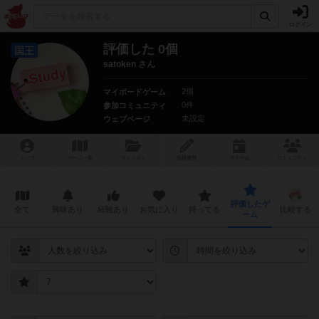
ログイン
評価した 0個
国王
satoken さん
2個
マイボードゲーム
0件
参加コミュニティ
未設定
ウェブページ
トップ
ゲーム一覧
マイリスト
投稿履歴
ボ
ドゲ
会
コミュニティ
評価したゲ
全て
興味あり
経験あり
お気に入り
持ってる
比較する
ーム