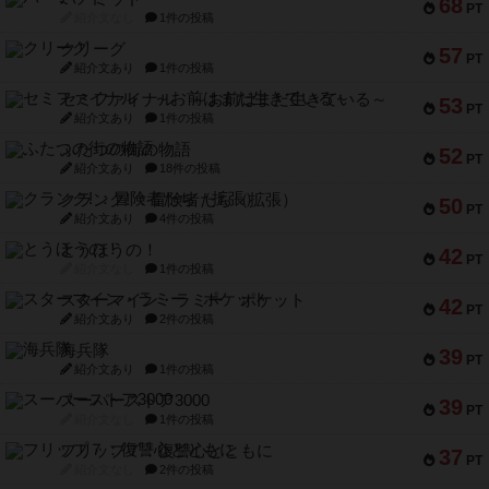
68
PT
紹介文なし
1件の投稿
クリーグ
57
PT
紹介文あり
1件の投稿
セミファイナル ～お前はまだ生きている～
53
PT
紹介文あり
1件の投稿
ふたつの街の物語
52
PT
紹介文あり
18件の投稿
クランク! ：冒険者たち（拡張）
50
PT
紹介文あり
4件の投稿
とうほうの！
42
PT
紹介文なし
1件の投稿
スターマイン・ラミー ポケット
42
PT
紹介文あり
2件の投稿
海兵隊
39
PT
紹介文あり
1件の投稿
スーパーストア3000
39
PT
紹介文なし
1件の投稿
フリップ７：復讐心とともに
37
PT
紹介文なし
2件の投稿