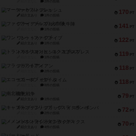
紹介文なし
2件の投稿
マーケットフレッシュ
170
PT
紹介文あり
1件の投稿
ファイアー・ブルズ / 火牛陣
141
PT
紹介文なし
1件の投稿
ワン・トゥ・ファイブ
122
PT
紹介文あり
1件の投稿
トランスオリエント・エクスプレス
119
PT
紹介文なし
1件の投稿
フラットアイアン
118
PT
紹介文なし
2件の投稿
エコーズ・オブ・タイム
118
PT
紹介文なし
8件の投稿
南北戦争
79
PT
紹介文あり
1件の投稿
キャプテン・フリップ：イスラ・ボンバ
72
PT
紹介文なし
2件の投稿
メメントオンラインタクティクス
70
PT
紹介文あり
4件の投稿
パーミッド