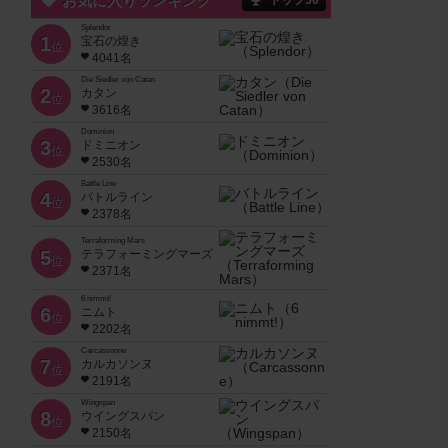
お気に入りランキング
トップ50
Splendor
1
宝石の煌き
位
4041名
Die Siedler von Catan
2
カタン
位
3616名
Dominion
3
ドミニオン
位
2530名
Battle Line
4
バトルライン
位
2378名
Terraforming Mars
5
テラフォーミングマーズ
位
2371名
6 nimmt!
6
ニムト
位
2202名
Carcassonne
7
カルカソンヌ
位
2191名
Wingspan
8
ウイングスパン
位
2150名