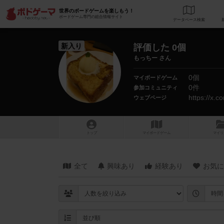
世界のボードゲームを楽しもう！
ボードゲーム専門の総合情報サイト
データベース
検
新入り
評価した 0個
もっちー さん
0個
マイボードゲーム
0件
参加コミュニティ
https://x
ウェブページ
トップ
マイボードゲーム
マイリ
全て
興味あり
経験あり
お気に