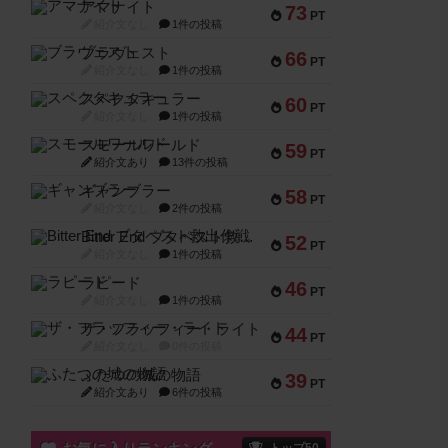
アマナイト
73
PT
紹介文なし
1件の投稿
ブラヴェスト
66
PT
紹介文なし
1件の投稿
スペクタキュラー
60
PT
紹介文なし
1件の投稿
スモールワールド
59
PT
紹介文あり
13件の投稿
ギャンブラー
58
PT
紹介文なし
2件の投稿
Bitter End ブタペスト救出作戦
52
PT
紹介文なし
1件の投稿
ラピード
46
PT
紹介文なし
1件の投稿
ザ・フラッフィー・ライト
44
PT
紹介文なし
0件の投稿
ふたつの城の物語
39
PT
紹介文あり
6件の投稿