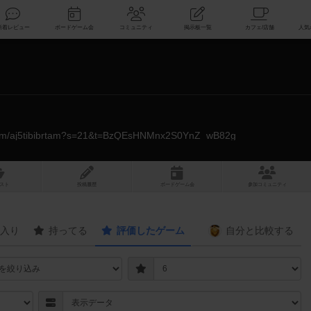
索
新着レビュー
ボードゲーム会
コミュニティ
掲示板一覧
.com/aj5tibibrtam?s=21&t=BzQEsHNMnx2S0YnZ_wB82g
スト
投稿履歴
ボ
ー
ドゲ
ーム
会
参加
コミュニティ
入り
持ってる
評価したゲーム
自分と
比較する