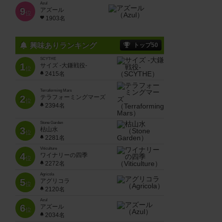
Azul
9
アズール
位
1903名
興味ありランキング
トップ50
SCYTHE
1
サイズ -大鎌戦役-
位
2415名
Terraforming Mars
2
テラフォーミングマーズ
位
2394名
Stone Garden
3
枯山水
位
2281名
Viticulture
4
ワイナリーの四季
位
2272名
Agricola
5
アグリコラ
位
2120名
Azul
6
アズール
位
2034名