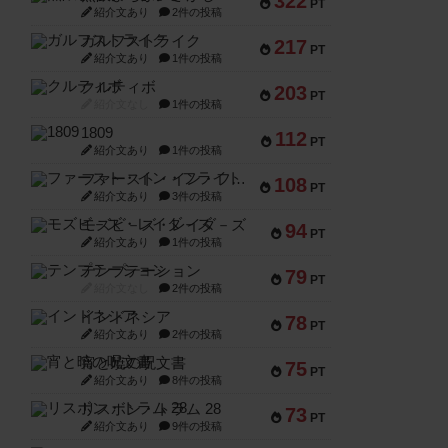
322
PT
紹介文あり
2件の投稿
ガルフストライク
217
PT
紹介文あり
1件の投稿
クルティボ
203
PT
紹介文なし
1件の投稿
1809
112
PT
紹介文あり
1件の投稿
ファースト・イン・フライト
108
PT
紹介文あり
3件の投稿
モズビ－ズ・レイダ－ズ
94
PT
紹介文あり
1件の投稿
テンプテーション
79
PT
紹介文なし
2件の投稿
インドネシア
78
PT
紹介文あり
2件の投稿
宵と暁の呪文書
75
PT
紹介文あり
8件の投稿
リスボン・トラム 28
73
PT
紹介文あり
9件の投稿