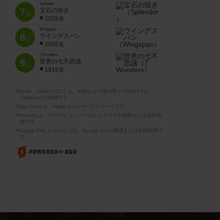
Splendor
7
宝石の煌き
位
2028名
Wingspan
8
ウイングスパン
位
2006名
7 Wonders
9
世界の七不思議
位
1919名
※Apple、Apple のロゴ は、米国および他の国々で登録された
Apple Inc.の商標です。
※App Store は、Apple Inc.のサービスマークです。
※Android は、グーグル インコーポレイテッドの商標または登録商
標です。
※Google Play とそのロゴは、Google Inc.の商標または登録商標で
す。