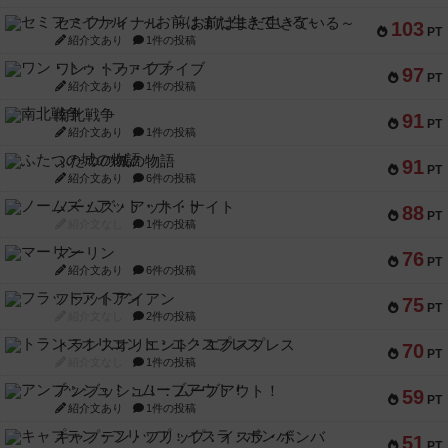
セミファイナル ～お前はまだ生きている～
103
PT
紹介文あり
1件の投稿
ワン・トゥ・ファイブ
97
PT
紹介文あり
1件の投稿
南北戦争
91
PT
紹介文あり
1件の投稿
ふたつの城の物語
91
PT
紹介文あり
6件の投稿
ノームズ・アット・ナイト
88
PT
紹介文なし
1件の投稿
マーリン
76
PT
紹介文あり
6件の投稿
フラットアイアン
75
PT
紹介文なし
2件の投稿
トランスオリエント・エクスプレス
70
PT
紹介文なし
1件の投稿
アンブッシュ！：ムーブアウト！
59
PT
紹介文あり
1件の投稿
キャプテン・フリップ：イスラ・ボンバ
51
PT