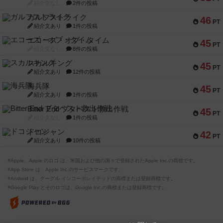
紹介文なし
2件の投稿
ガルフストライク
46
PT
紹介文あり
1件の投稿
エコーズ・オブ・タイム
45
PT
紹介文なし
8件の投稿
スカルキング
45
PT
紹介文あり
12件の投稿
海兵隊
45
PT
紹介文あり
1件の投稿
Bitter End ブタペスト救出作戦
45
PT
紹介文なし
1件の投稿
ドコジャン
42
PT
紹介文あり
10件の投稿
※Apple、Apple のロゴ は、米国および他の国々で登録されたApple Inc.の商標です。
※App Store は、Apple Inc.のサービスマークです。
※Android は、グーグル インコーポレイテッドの商標または登録商標です。
※Google Play とそのロゴは、Google Inc.の商標または登録商標です。