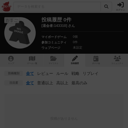
ログイン
投稿履歴 0件
たまご
[退会者:143310] さん
0個
マイボードゲーム
0件
参加コミュニティ
未設定
ウェブページ
トップ
ゲーム一覧
マイリスト
投稿履歴
ボ
ドゲ
会
コミュニティ
全て
レビュー
ルール
戦略
リプレイ
投稿種別
全て
普通以上
高以上
最高のみ
注目度
投稿がありません