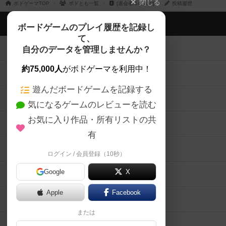
閉じる
ボドゲーマTOP
ボドとも一覧
[退会者:143310]
投稿履歴
ボドゲーマTOP
ボードゲームのプレイ履歴を記録し
て、
ボードゲームを検索する
自分のデータを管理しませんか？
約75,000人
がボドゲーマを利用中！
ボードゲームの新着レビュー
遊んだボードゲームを記録する
ボードゲーム会情報
気になるゲームのレビューを読む
お気に入り作品・所有リストの共
メカニクス特集
有
掲示板・トピックス
ログイン / 会員登録（10秒）
Google
X
ボドとも・会員一覧
Apple
Facebook
ボードゲーム業界コラム
または
ボドゲーマご利用案内