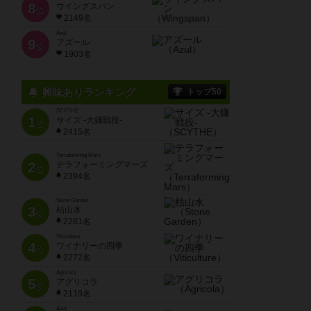
8
ウイングスパン
位
2149名
Azul
9
アズール
位
1903名
興味ありランキング
トップ50
SCYTHE
1
サイズ -大鎌戦役-
位
2415名
Terraforming Mars
2
テラフォーミングマーズ
位
2394名
Stone Garden
3
枯山水
位
2281名
Viticulture
4
ワイナリーの四季
位
2272名
Agricola
5
アグリコラ
位
2119名
Azul