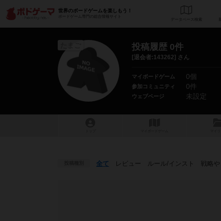
世界のボードゲームを楽しもう！
ボードゲーム専門の総合情報サイト
データベース
検
たまご
投稿履歴 0件
[退会者:143262] さん
0個
マイボードゲーム
0件
参加コミュニティ
未設定
ウェブページ
トップ
マイボードゲーム
マイリ
全て
レビュー
ルール
/インスト
戦略
や
投稿種別