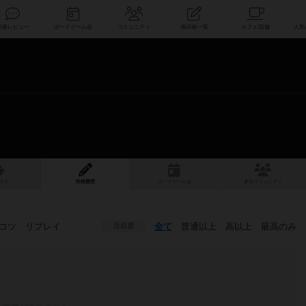
索
新着レビュー
ボードゲーム会
コミュニティ
掲示板一覧
スト
投稿履歴
ボ
ー
ドゲ
ーム
会
参加
コミュニティ
コツ
リプレイ
全て
普通以上
高以上
最高のみ
注目度