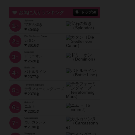
お気に入りランキング
トップ50
Splendor
1
宝石の煌き
位
4040名
Die Siedler von Catan
2
カタン
位
3616名
Dominion
3
ドミニオン
位
2528名
Battle Line
4
バトルライン
位
2377名
Terraforming Mars
5
テラフォーミングマーズ
位
2370名
6 nimmt!
6
ニムト
位
2201名
Carcassonne
7
カルカソンヌ
位
2190名
Wingspan