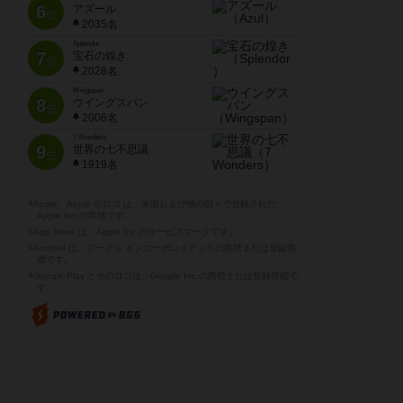
6
アズール
位
2035名
Splendor
7
宝石の煌き
位
2028名
Wingspan
8
ウイングスパン
位
2006名
7 Wonders
9
世界の七不思議
位
1919名
※Apple、Apple のロゴ は、米国および他の国々で登録された
Apple Inc.の商標です。
※App Store は、Apple Inc.のサービスマークです。
※Android は、グーグル インコーポレイテッドの商標または登録商
標です。
※Google Play とそのロゴは、Google Inc.の商標または登録商標で
す。