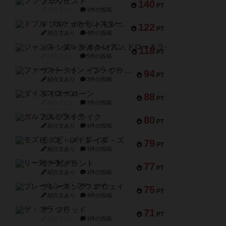
ブラヴェスト
140
PT
紹介文なし
1件の投稿
ドブル：ポケットモンスター
122
PT
紹介文あり
4件の投稿
ジャンヌ・ダルク-オルレアン ドロー＆ライト
118
PT
紹介文なし
5件の投稿
ファースト・イン・フライト
94
PT
紹介文あり
3件の投稿
ダイススローン
88
PT
紹介文なし
1件の投稿
ガルフストライク
80
PT
紹介文あり
1件の投稿
モズビ－ズ・レイダ－ズ
79
PT
紹介文あり
1件の投稿
リー対グラント
77
PT
紹介文あり
1件の投稿
ブレーキング・アウェイ
75
PT
紹介文あり
4件の投稿
ザ・フラッド
71
PT
紹介文なし
1件の投稿