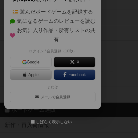
ボードゲームの新着レビュー
遊んだボードゲームを記録する
ボードゲーム会情報
気になるゲームのレビューを読む
お気に入り作品・所有リストの共
メカニクス特集
有
掲示板・トピックス
ログイン / 会員登録（10秒）
Google
X
ボドとも・会員一覧
Apple
Facebook
ボードゲーム業界コラム
または
ボドゲーマご利用案内
メールで会員登録
ボードゲーム通販
しばらく表示しない
新作・再入荷情報