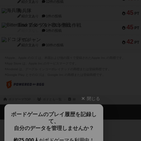
紹介文あり
12件の投稿
海兵隊
45
PT
紹介文あり
1件の投稿
Bitter End ブタペスト救出作戦
45
PT
紹介文なし
1件の投稿
ドコジャン
42
PT
紹介文あり
10件の投稿
※Apple、Apple のロゴ は、米国および他の国々で登録されたApple Inc.の商標です。
※App Store は、Apple Inc.のサービスマークです。
※Android は、グーグル インコーポレイテッドの商標または登録商標です。
※Google Play とそのロゴは、Google Inc.の商標または登録商標です。
閉じる
ボドゲーマTOP
ボドとも一覧
林
ボドゲーマTOP
ボードゲームのプレイ履歴を記録し
て、
ボードゲームを検索する
自分のデータを管理しませんか？
約75,000人
がボドゲーマを利用中！