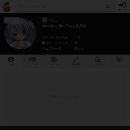
ログイン
林
さん
たまご
2025年06月05日から利用中
78個
マイボードゲーム
0件
参加コミュニティ
未設定
ウェブページ
トップ
ゲーム一覧
マイリスト
投稿履歴
ボ
ドゲ
会
コミュニティ
登録されていません