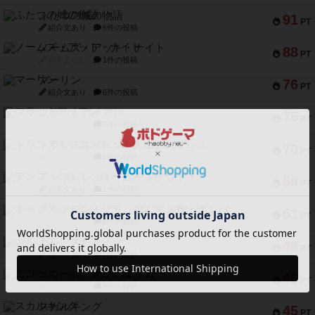
ふたつの城の物語
91
PT
紹介文あり
6件の投稿
ノームズ・アット・ナイト
88
PT
紹介文なし
1件の投稿
マーリン
76
PT
紹介文あり
6件の投稿
フラットアイアン
75
PT
紹介文なし
2件の投稿
トランスオリエント・エクスプレス
70
PT
紹介文なし
1件の投稿
アンブッシュ！：ムーブアウト！
59
PT
紹介文あり
1件の投稿
キャプテン・フリップ：イスラ・ボンバ
51
PT
紹介文なし
2件の投稿
ガルフストライク
46
PT
紹介文あり
1件の投稿
エコーズ・オブ・タイム
45
PT
紹介文なし
8件の投稿
スカルキング
45
PT