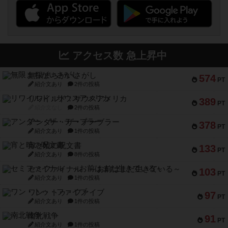
アクセス数 急上昇中
無限まちがいさがし
574
PT
紹介文あり
2件の投稿
リワイルド：サウスアメリカ
389
PT
紹介文なし
2件の投稿
アンダー・ザ・テーブラー
378
PT
紹介文あり
1件の投稿
宵と暁の呪文書
133
PT
紹介文あり
8件の投稿
セミファイナル ～お前はまだ生きている～
103
PT
紹介文あり
1件の投稿
ワン・トゥ・ファイブ
97
PT
紹介文あり
1件の投稿
南北戦争
91
PT
紹介文あり
1件の投稿