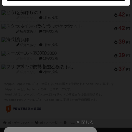
50
PT
紹介文あり
4件の投稿
とうほうの！
42
PT
紹介文なし
1件の投稿
スターマイン・ラミー ポケット
42
PT
紹介文あり
2件の投稿
海兵隊
39
PT
紹介文あり
1件の投稿
スーパーストア3000
39
PT
紹介文なし
1件の投稿
フリップ７：復讐心とともに
37
PT
紹介文なし
2件の投稿
※Apple、Apple のロゴ は、米国および他の国々で登録されたApple Inc.の商標です。
※App Store は、Apple Inc.のサービスマークです。
※Android は、グーグル インコーポレイテッドの商標または登録商標です。
※Google Play とそのロゴは、Google Inc.の商標または登録商標です。
閉じる
ボドゲーマTOP
ボドとも一覧
りんご