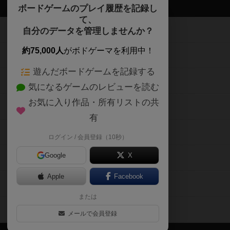
ボドゲーマTOP
ボードゲームのプレイ履歴を記録し
て、
ボードゲームを検索する
自分のデータを管理しませんか？
約75,000人
がボドゲーマを利用中！
ボードゲームの新着レビュー
遊んだボードゲームを記録する
ボードゲーム会情報
気になるゲームのレビューを読む
お気に入り作品・所有リストの共
メカニクス特集
有
掲示板・トピックス
ログイン / 会員登録（10秒）
Google
X
ボドとも・会員一覧
Apple
Facebook
ボードゲーム業界コラム
または
ボドゲーマご利用案内
メールで会員登録