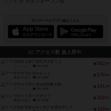
シノピカ カタンオープン会
ボドゲーマのアプリ版はこちら
アクセス数 急上昇中
リワイルド：サウスアメリカ
552
PT
紹介文なし
2件の投稿
マーケットフレッシュ
170
PT
紹介文あり
1件の投稿
ファイアー・ブルズ / 火牛陣
141
PT
紹介文なし
1件の投稿
ワン・トゥ・ファイブ
122
PT
紹介文あり
1件の投稿
トランスオリエント・エクスプレス
119
PT