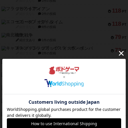
紹介文なし
1件の投稿
フラットアイアン
118
PT
紹介文なし
2件の投稿
エコーズ・オブ・タイム
118
PT
紹介文なし
8件の投稿
南北戦争
79
PT
紹介文あり
1件の投稿
キャプテン・フリップ：イスラ・ボンバ
72
PT
紹介文なし
2件の投稿
メメントオンラインタクティクス
70
PT
紹介文あり
4件の投稿
パーミッド
68
PT
紹介文なし
1件の投稿
クリーグ
57
PT
紹介文あり
1件の投稿
セミファイナル ～お前はまだ生きている～
53
PT
紹介文あり
1件の投稿
ふたつの街の物語
52
PT
紹介文あり
18件の投稿
クランク! ：冒険者たち（拡張）