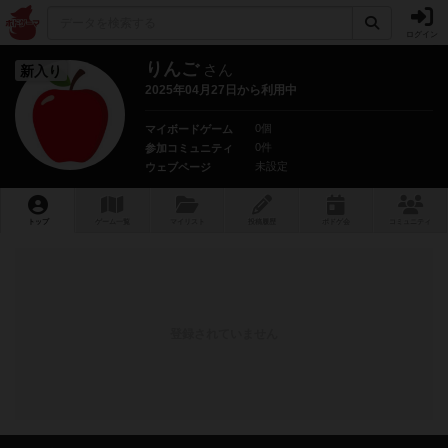
ログイン
りんご
さん
新入り
2025年04月27日から利用中
0個
マイボードゲーム
0件
参加コミュニティ
未設定
ウェブページ
トップ
ゲーム一覧
マイリスト
投稿履歴
ボ
ドゲ
会
コミュニティ
登録されていません