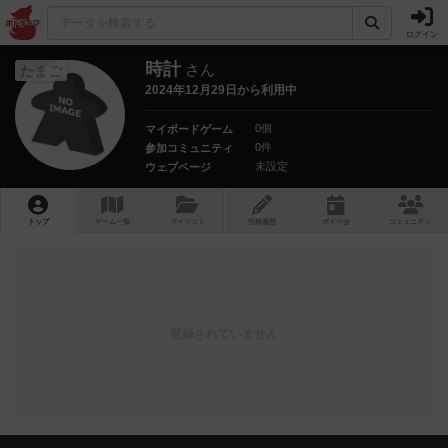
ログイン
時計
さん
たまご
2024年12月29日から利用中
0個
マイボードゲーム
0件
参加コミュニティ
未設定
ウェブページ
トップ
ゲーム一覧
マイリスト
投稿履歴
ボ
ドゲ
会
コミュニティ
登録されていません