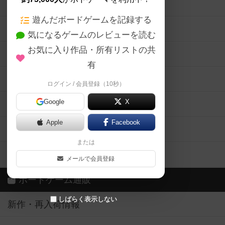
ボードゲームの新着レビュー
遊んだボードゲームを記録する
ボードゲーム会情報
気になるゲームのレビューを読む
お気に入り作品・所有リストの共
メカニクス特集
有
掲示板・トピックス
ログイン / 会員登録（10秒）
Google
X
ボドとも・会員一覧
Apple
Facebook
ボードゲーム業界コラム
または
ボドゲーマご利用案内
メールで会員登録
ボードゲーム通販
しばらく表示しない
新作・再入荷情報