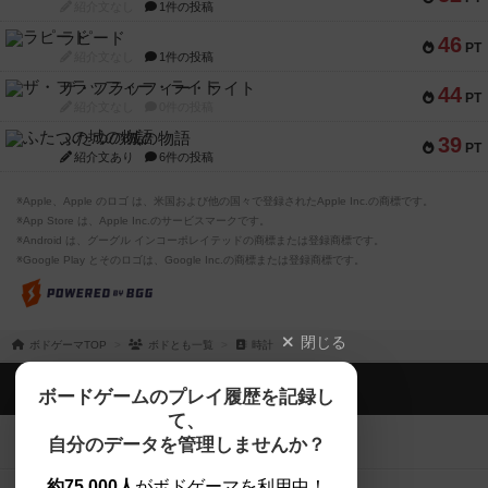
紹介文なし
1件の投稿
ラピード
46
PT
紹介文なし
1件の投稿
ザ・フラッフィー・ライト
44
PT
紹介文なし
0件の投稿
ふたつの城の物語
39
PT
紹介文あり
6件の投稿
※Apple、Apple のロゴ は、米国および他の国々で登録されたApple Inc.の商標です。
※App Store は、Apple Inc.のサービスマークです。
※Android は、グーグル インコーポレイテッドの商標または登録商標です。
※Google Play とそのロゴは、Google Inc.の商標または登録商標です。
閉じる
ボドゲーマTOP
ボドとも一覧
時計
ボドゲーマTOP
ボードゲームのプレイ履歴を記録し
て、
ボードゲームを検索する
自分のデータを管理しませんか？
約75,000人
がボドゲーマを利用中！