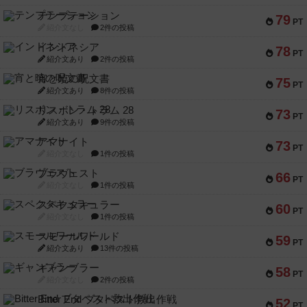
テンプテーション
79
PT
紹介文なし
2件の投稿
インドネシア
78
PT
紹介文あり
2件の投稿
宵と暁の呪文書
75
PT
紹介文あり
8件の投稿
リスボン・トラム 28
73
PT
紹介文あり
9件の投稿
アマナイト
73
PT
紹介文なし
1件の投稿
ブラヴェスト
66
PT
紹介文なし
1件の投稿
スペクタキュラー
60
PT
紹介文なし
1件の投稿
スモールワールド
59
PT
紹介文あり
13件の投稿
ギャンブラー
58
PT
紹介文なし
2件の投稿
Bitter End ブタペスト救出作戦
52
PT