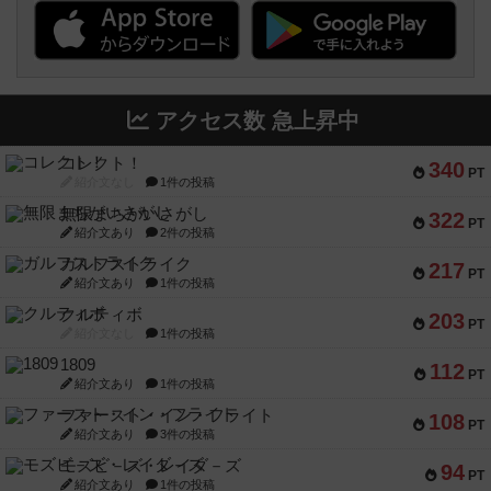
アクセス数 急上昇中
コレクト！
340
PT
紹介文なし
1件の投稿
無限まちがいさがし
322
PT
紹介文あり
2件の投稿
ガルフストライク
217
PT
紹介文あり
1件の投稿
クルティボ
203
PT
紹介文なし
1件の投稿
1809
112
PT
紹介文あり
1件の投稿
ファースト・イン・フライト
108
PT
紹介文あり
3件の投稿
モズビ－ズ・レイダ－ズ
94
PT
紹介文あり
1件の投稿