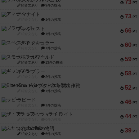
リスボン・トラム 28
73
PT
紹介文あり
9件の投稿
アマナイト
73
PT
紹介文なし
1件の投稿
ブラヴェスト
66
PT
紹介文なし
1件の投稿
スペクタキュラー
60
PT
紹介文なし
1件の投稿
スモールワールド
59
PT
紹介文あり
13件の投稿
ギャンブラー
58
PT
紹介文なし
2件の投稿
Bitter End ブタペスト救出作戦
52
PT
紹介文なし
1件の投稿
ラピード
46
PT
紹介文なし
1件の投稿
ザ・フラッフィー・ライト
44
PT
紹介文なし
0件の投稿
ふたつの城の物語
39
PT
紹介文あり
6件の投稿