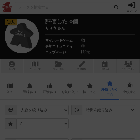
ログイン
評価した 0個
仙人
りゅう さん
0個
マイボードゲーム
0件
参加コミュニティ
未設定
ウェブページ
トップ
ゲーム一覧
マイリスト
投稿履歴
ボ
ドゲ
会
コミュニティ
評価したゲ
全て
興味あり
経験あり
お気に入り
持ってる
比較する
ーム