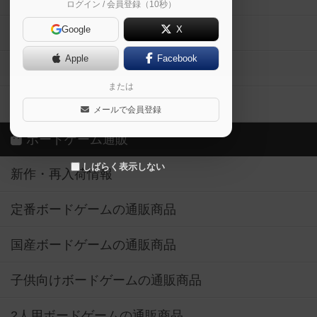
ログイン / 会員登録（10秒）
Google
X
ボドとも・会員一覧
Apple
Facebook
ボードゲーム業界コラム
または
ボドゲーマご利用案内
メールで会員登録
ボードゲーム通販
しばらく表示しない
新作・再入荷情報
定番ボードゲームの通販商品
国産ボードゲームの通販商品
子供向けボードゲームの通販商品
2人用ボードゲームの通販商品