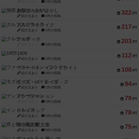
紹介文なし
1件の投稿
無限まちがいさがし
322
PT
紹介文あり
2件の投稿
ガルフストライク
217
PT
紹介文あり
1件の投稿
クルティボ
203
PT
紹介文なし
1件の投稿
1809
112
PT
紹介文あり
1件の投稿
ファースト・イン・フライト
108
PT
紹介文あり
3件の投稿
モズビ－ズ・レイダ－ズ
94
PT
紹介文あり
1件の投稿
テンプテーション
79
PT
紹介文なし
2件の投稿
インドネシア
78
PT
紹介文あり
2件の投稿
宵と暁の呪文書
75
PT
紹介文あり
8件の投稿