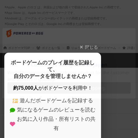
※Apple、Apple のロゴ は、米国および他の国々で登録されたApple Inc.の商標です。
※App Store は、Apple Inc.のサービスマークです。
※Android は、グーグル インコーポレイテッドの商標または登録商標です。
※Google Play とそのロゴは、Google Inc.の商標または登録商標です。
閉じる
ボドゲーマTOP
ボドとも一覧
りゅう
マイボードゲーム
評価し
ボドゲーマTOP
ボードゲームのプレイ履歴を記録し
て、
ボードゲームを検索する
自分のデータを管理しませんか？
約75,000人
がボドゲーマを利用中！
ボードゲームの新着レビュー
遊んだボードゲームを記録する
ボードゲーム会情報
気になるゲームのレビューを読む
お気に入り作品・所有リストの共
メカニクス特集
有
掲示板・トピックス