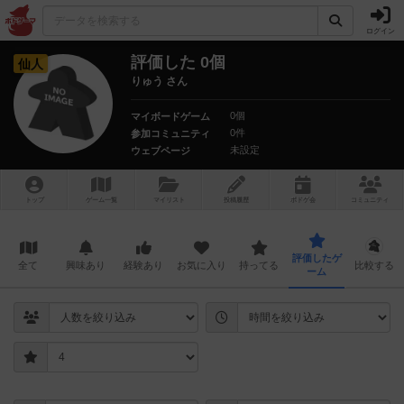
ログイン
評価した 0個
仙人
りゅう さん
0個
マイボードゲーム
0件
参加コミュニティ
未設定
ウェブページ
トップ
ゲーム一覧
マイリスト
投稿履歴
ボ
ドゲ
会
コミュニティ
評価したゲ
全て
興味あり
経験あり
お気に入り
持ってる
比較する
ーム