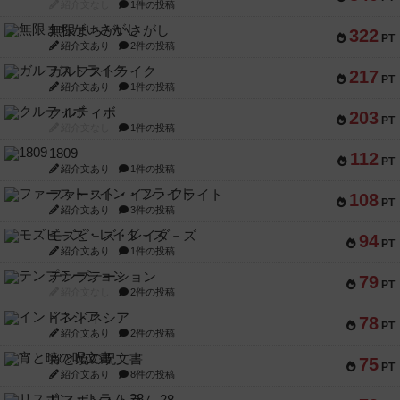
紹介文なし
1件の投稿
無限まちがいさがし
322
PT
紹介文あり
2件の投稿
ガルフストライク
217
PT
紹介文あり
1件の投稿
クルティボ
203
PT
紹介文なし
1件の投稿
1809
112
PT
紹介文あり
1件の投稿
ファースト・イン・フライト
108
PT
紹介文あり
3件の投稿
モズビ－ズ・レイダ－ズ
94
PT
紹介文あり
1件の投稿
テンプテーション
79
PT
紹介文なし
2件の投稿
インドネシア
78
PT
紹介文あり
2件の投稿
宵と暁の呪文書
75
PT
紹介文あり
8件の投稿