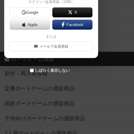
ログイン / 会員登録（10秒）
Google
X
ボドとも・会員一覧
Apple
Facebook
ボードゲーム業界コラム
または
ボドゲーマご利用案内
メールで会員登録
ボードゲーム通販
しばらく表示しない
新作・再入荷情報
定番ボードゲームの通販商品
国産ボードゲームの通販商品
子供向けボードゲームの通販商品
2人用ボードゲームの通販商品