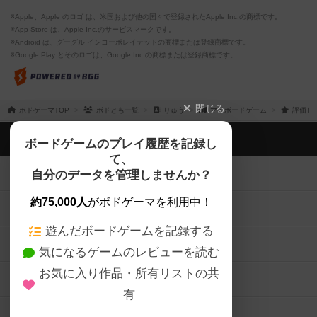
※Apple、Apple のロゴ は、米国および他の国々で登録されたApple Inc.の商標です。
※App Store は、Apple Inc.のサービスマークです。
※Android は、グーグル インコーポレイテッドの商標または登録商標です。
※Google Play とそのロゴは、Google Inc.の商標または登録商標です。
閉じる
ボドゲーマTOP
ボドとも一覧
りゅう
マイボードゲーム
評価し
ボドゲーマTOP
ボードゲームのプレイ履歴を記録し
て、
ボードゲームを検索する
自分のデータを管理しませんか？
約75,000人
がボドゲーマを利用中！
ボードゲームの新着レビュー
遊んだボードゲームを記録する
ボードゲーム会情報
気になるゲームのレビューを読む
お気に入り作品・所有リストの共
メカニクス特集
有
掲示板・トピックス