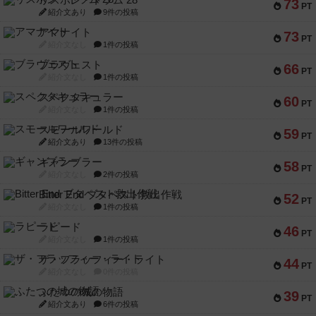
リスボン・トラム 28
73
PT
紹介文あり
9件の投稿
アマナイト
73
PT
紹介文なし
1件の投稿
ブラヴェスト
66
PT
紹介文なし
1件の投稿
スペクタキュラー
60
PT
紹介文なし
1件の投稿
スモールワールド
59
PT
紹介文あり
13件の投稿
ギャンブラー
58
PT
紹介文なし
2件の投稿
Bitter End ブタペスト救出作戦
52
PT
紹介文なし
1件の投稿
ラピード
46
PT
紹介文なし
1件の投稿
ザ・フラッフィー・ライト
44
PT
紹介文なし
0件の投稿
ふたつの城の物語
39
PT
紹介文あり
6件の投稿