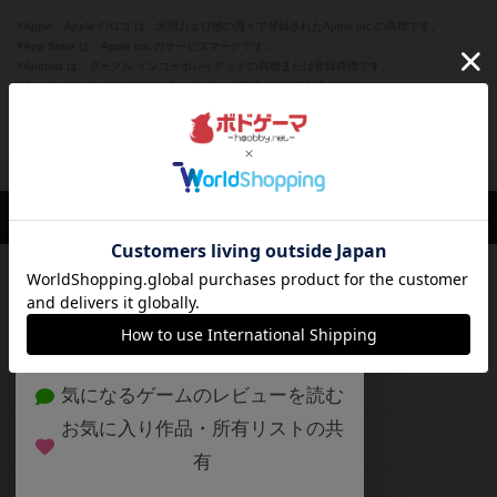
※Apple、Apple のロゴ は、米国および他の国々で登録されたApple Inc.の商標です。
※App Store は、Apple Inc.のサービスマークです。
※Android は、グーグル インコーポレイテッドの商標または登録商標です。
※Google Play とそのロゴは、Google Inc.の商標または登録商標です。
閉じる
ボドゲーマTOP
ボドとも一覧
わぼちゃん@ゲームデザイナー🐣
マイボ
ボドゲーマTOP
ボードゲームのプレイ履歴を記録し
て、
ボードゲームを検索する
自分のデータを管理しませんか？
約75,000人
がボドゲーマを利用中！
ボードゲームの新着レビュー
遊んだボードゲームを記録する
ボードゲーム会情報
気になるゲームのレビューを読む
お気に入り作品・所有リストの共
メカニクス特集
有
掲示板・トピックス