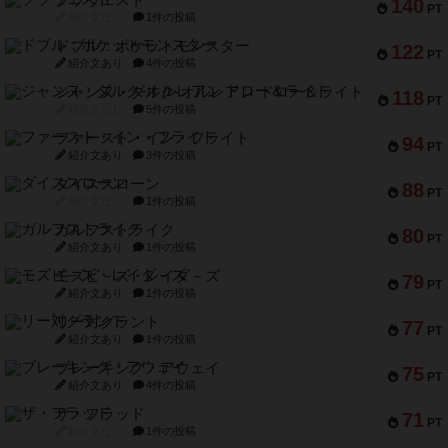
ブラヴェスト
140
PT
紹介文なし
1件の投稿
ドブル：ポケットモンスター
122
PT
紹介文あり
4件の投稿
ジャンヌ・ダルク-オルレアン ドロー＆ライト
118
PT
紹介文なし
5件の投稿
ファースト・イン・フライト
94
PT
紹介文あり
3件の投稿
ダイススローン
88
PT
紹介文なし
1件の投稿
ガルフストライク
80
PT
紹介文あり
1件の投稿
モズビ－ズ・レイダ－ズ
79
PT
紹介文あり
1件の投稿
リー対グラント
77
PT
紹介文あり
1件の投稿
ブレーキング・アウェイ
75
PT
紹介文あり
4件の投稿
ザ・フラッド
71
PT
紹介文なし
1件の投稿