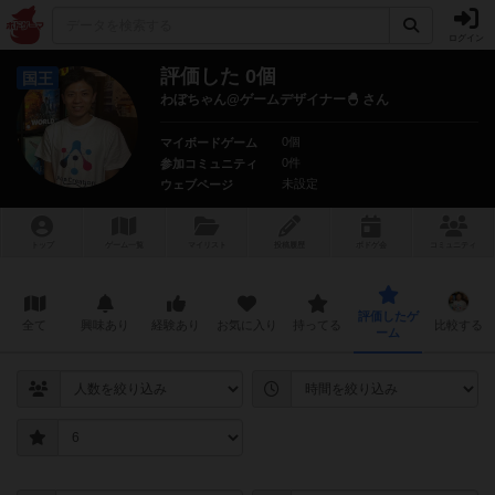
ログイン
評価した 0個
国王
わぼちゃん@ゲームデザイナー🐣 さん
0個
マイボードゲーム
0件
参加コミュニティ
未設定
ウェブページ
トップ
ゲーム一覧
マイリスト
投稿履歴
ボ
ドゲ
会
コミュニティ
評価したゲ
全て
興味あり
経験あり
お気に入り
持ってる
比較する
ーム