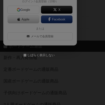
ログイン / 会員登録（10秒）
Google
X
ボドとも・会員一覧
Apple
Facebook
ボードゲーム業界コラム
または
ボドゲーマご利用案内
メールで会員登録
ボードゲーム通販
しばらく表示しない
新作・再入荷情報
定番ボードゲームの通販商品
国産ボードゲームの通販商品
子供向けボードゲームの通販商品
2人用ボードゲームの通販商品