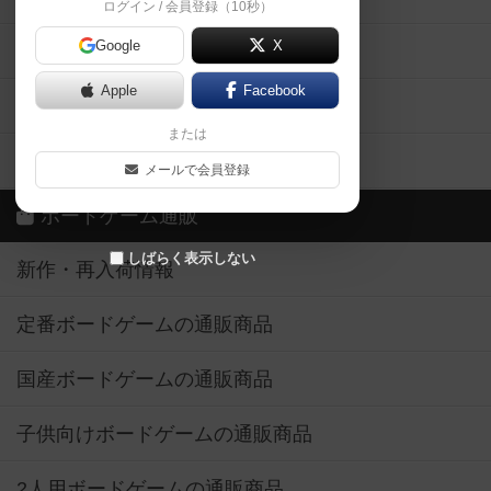
ログイン / 会員登録（10秒）
Google
X
ボドとも・会員一覧
Apple
Facebook
ボードゲーム業界コラム
または
ボドゲーマご利用案内
メールで会員登録
ボードゲーム通販
しばらく表示しない
新作・再入荷情報
定番ボードゲームの通販商品
国産ボードゲームの通販商品
子供向けボードゲームの通販商品
2人用ボードゲームの通販商品