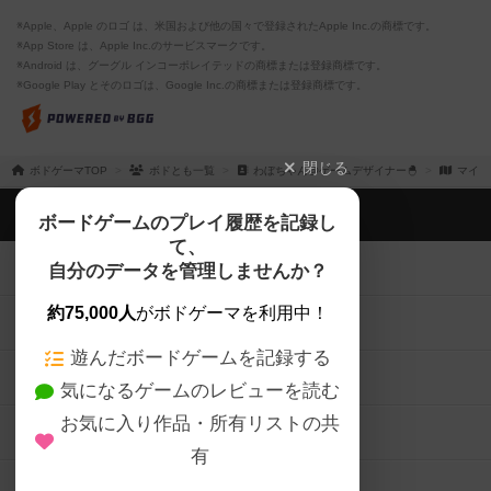
※Apple、Apple のロゴ は、米国および他の国々で登録されたApple Inc.の商標です。
※App Store は、Apple Inc.のサービスマークです。
※Android は、グーグル インコーポレイテッドの商標または登録商標です。
※Google Play とそのロゴは、Google Inc.の商標または登録商標です。
閉じる
ボドゲーマTOP
ボドとも一覧
わぼちゃん@ゲームデザイナー🐣
マイボ
ボドゲーマTOP
ボードゲームのプレイ履歴を記録し
て、
ボードゲームを検索する
自分のデータを管理しませんか？
約75,000人
がボドゲーマを利用中！
ボードゲームの新着レビュー
遊んだボードゲームを記録する
ボードゲーム会情報
気になるゲームのレビューを読む
お気に入り作品・所有リストの共
メカニクス特集
有
掲示板・トピックス