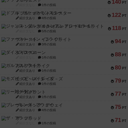
ブラヴェスト
140
PT
紹介文なし
1件の投稿
ドブル：ポケットモンスター
122
PT
紹介文あり
4件の投稿
ジャンヌ・ダルク-オルレアン ドロー＆ライト
118
PT
紹介文なし
5件の投稿
ファースト・イン・フライト
94
PT
紹介文あり
3件の投稿
ダイススローン
88
PT
紹介文なし
1件の投稿
ガルフストライク
80
PT
紹介文あり
1件の投稿
モズビ－ズ・レイダ－ズ
79
PT
紹介文あり
1件の投稿
リー対グラント
77
PT
紹介文あり
1件の投稿
ブレーキング・アウェイ
75
PT
紹介文あり
4件の投稿
ザ・フラッド
71
PT
紹介文なし
1件の投稿