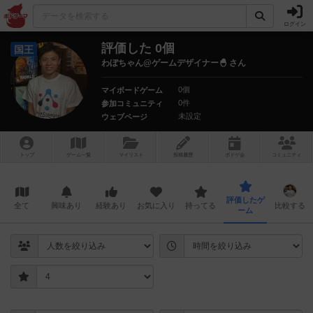
ログイン
評価した 0個
国王
わぼちゃん@ゲームデザイナー🐣 さん
0個
マイボードゲーム
0件
参加コミュニティ
未設定
ウェブページ
トップ
ゲーム一覧
マイリスト
投稿履歴
ボ
ドゲ
会
コミュニティ
評価したゲ
全て
興味あり
経験あり
お気に入り
持ってる
比較する
ーム