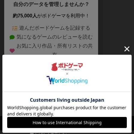
ボードゲームを検索する
自分のデータを管理しませんか？
約75,000人
がボドゲーマを利用中！
ボードゲームの新着レビュー
遊んだボードゲームを記録する
ボードゲーム会情報
気になるゲームのレビューを読む
お気に入り作品・所有リストの共
メカニクス特集
有
掲示板・トピックス
ログイン / 会員登録（10秒）
Google
X
ボドとも・会員一覧
Apple
Facebook
ボードゲーム業界コラム
または
ボドゲーマご利用案内
メールで会員登録
ボードゲーム通販