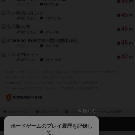
45
PT
紹介文なし
8件の投稿
スカルキング
45
PT
紹介文あり
12件の投稿
海兵隊
45
PT
紹介文あり
1件の投稿
Bitter End ブタペスト救出作戦
45
PT
紹介文なし
1件の投稿
ドコジャン
42
PT
紹介文あり
10件の投稿
※Apple、Apple のロゴ は、米国および他の国々で登録されたApple Inc.の商標です。
※App Store は、Apple Inc.のサービスマークです。
※Android は、グーグル インコーポレイテッドの商標または登録商標です。
※Google Play とそのロゴは、Google Inc.の商標または登録商標です。
閉じる
ボドゲーマTOP
ボドとも一覧
山の上原
ボードゲーム会の履歴
ボドゲーマTOP
ボードゲームのプレイ履歴を記録し
て、