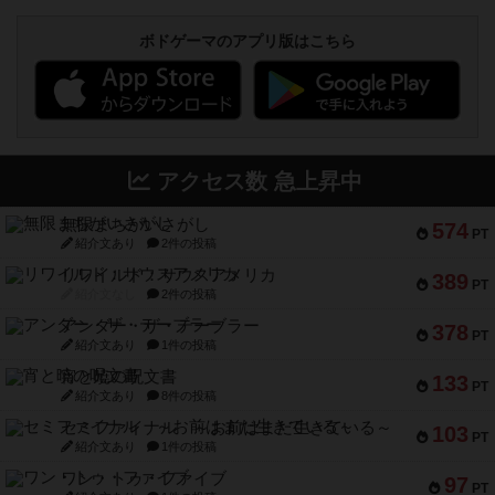
ボドゲーマのアプリ版はこちら
アクセス数 急上昇中
無限まちがいさがし
574
PT
紹介文あり
2件の投稿
リワイルド：サウスアメリカ
389
PT
紹介文なし
2件の投稿
アンダー・ザ・テーブラー
378
PT
紹介文あり
1件の投稿
宵と暁の呪文書
133
PT
紹介文あり
8件の投稿
セミファイナル ～お前はまだ生きている～
103
PT
紹介文あり
1件の投稿
ワン・トゥ・ファイブ
97
PT