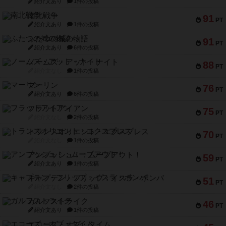
紹介文あり
1件の投稿
南北戦争
91
PT
紹介文あり
1件の投稿
ふたつの城の物語
91
PT
紹介文あり
6件の投稿
ノームズ・アット・ナイト
88
PT
紹介文なし
1件の投稿
マーリン
76
PT
紹介文あり
6件の投稿
フラットアイアン
75
PT
紹介文なし
2件の投稿
トランスオリエント・エクスプレス
70
PT
紹介文なし
1件の投稿
アンブッシュ！：ムーブアウト！
59
PT
紹介文あり
1件の投稿
キャプテン・フリップ：イスラ・ボンバ
51
PT
紹介文なし
2件の投稿
ガルフストライク
46
PT
紹介文あり
1件の投稿
エコーズ・オブ・タイム