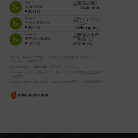
Splendor
7
宝石の煌き
位
2031名
Wingspan
8
ウイングスパン
位
2006名
7 Wonders
9
世界の七不思議
位
1920名
※Apple、Apple のロゴ は、米国および他の国々で登録された
Apple Inc.の商標です。
※App Store は、Apple Inc.のサービスマークです。
※Android は、グーグル インコーポレイテッドの商標または登録商
標です。
※Google Play とそのロゴは、Google Inc.の商標または登録商標で
す。