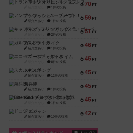
トランスオリエント・エクスプレス
70
PT
紹介文なし
1件の投稿
アンブッシュ！：ムーブアウト！
59
PT
紹介文あり
1件の投稿
キャプテン・フリップ：イスラ・ボンバ
51
PT
紹介文なし
2件の投稿
ガルフストライク
46
PT
紹介文あり
1件の投稿
エコーズ・オブ・タイム
45
PT
紹介文なし
8件の投稿
スカルキング
45
PT
紹介文あり
12件の投稿
海兵隊
45
PT
紹介文あり
1件の投稿
Bitter End ブタペスト救出作戦
45
PT
紹介文なし
1件の投稿
ドコジャン
42
PT
紹介文あり
10件の投稿