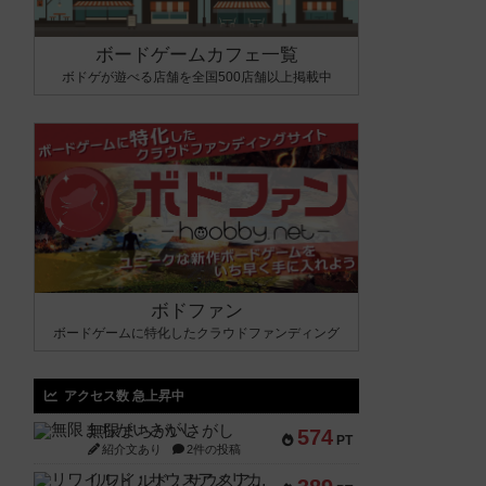
ボードゲームカフェ一覧
ボドゲが遊べる店舗を全国500店舗以上掲載中
ボドファン
ボードゲームに特化したクラウドファンディング
アクセス数 急上昇中
無限まちがいさがし
574
PT
紹介文あり
2件の投稿
リワイルド：サウスアメリカ