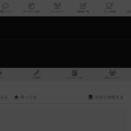
索
新着レビュー
ボードゲーム会
コミュニティ
掲示板一覧
スト
投稿履歴
ボ
ー
ドゲ
ーム
会
参加
コミュニティ
入り
持ってる
自分と
比較する