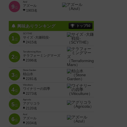
Azul
9
アズール
位
1903名
興味ありランキング
トップ50
SCYTHE
1
サイズ -大鎌戦役-
位
2415名
Terraforming Mars
2
テラフォーミングマーズ
位
2396名
Stone Garden
3
枯山水
位
2281名
Viticulture
4
ワイナリーの四季
位
2273名
Agricola
5
アグリコラ
位
2120名
Azul
6
アズール
位
2034名