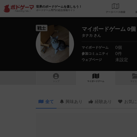
世界のボードゲームを楽しもう！
ボードゲーム専門の総合情報サイト
データベース
検
戦士
マイボードゲーム 0個
タナカ さん
0個
マイボードゲーム
0件
参加コミュニティ
未設定
ウェブページ
トップ
マイボードゲーム
マイリ
全て
興味あり
経験あり
お気に