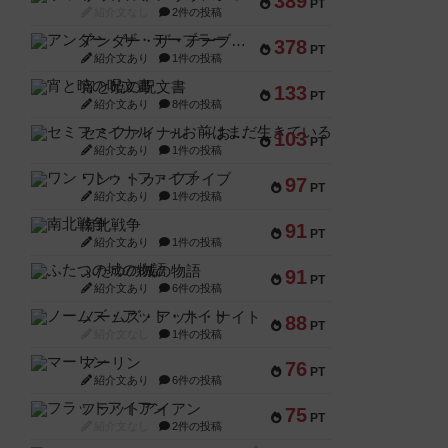
389
PT
紹介文なし
2件の投稿
アンダー・ザ・テーブラー
378
PT
紹介文あり
1件の投稿
宵と暁の呪文書
133
PT
紹介文あり
8件の投稿
セミファイナル ～お前はまだ生きている～
103
PT
紹介文あり
1件の投稿
ワン・トゥ・ファイブ
97
PT
紹介文あり
1件の投稿
南北戦争
91
PT
紹介文あり
1件の投稿
ふたつの城の物語
91
PT
紹介文あり
6件の投稿
ノームズ・アット・ナイト
88
PT
紹介文なし
1件の投稿
マーリン
76
PT
紹介文あり
6件の投稿
フラットアイアン
75
PT
紹介文なし
2件の投稿