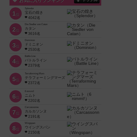
お気に入りランキング
トップ50
Splendor
1
宝石の煌き
位
4042名
Die Siedler von Catan
2
カタン
位
3616名
Dominion
3
ドミニオン
位
2530名
Battle Line
4
バトルライン
位
2379名
Terraforming Mars
5
テラフォーミングマーズ
位
2372名
6 nimmt!
6
ニムト
位
2202名
Carcassonne
7
カルカソンヌ
位
2191名
Wingspan
8
ウイングスパン
位
2150名