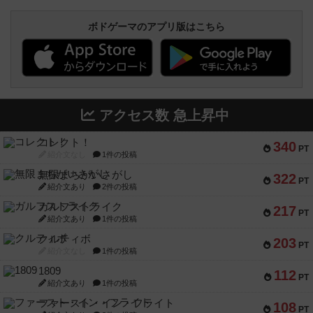
ボドゲーマのアプリ版はこちら
アクセス数 急上昇中
コレクト！
340
PT
紹介文なし
1件の投稿
無限まちがいさがし
322
PT
紹介文あり
2件の投稿
ガルフストライク
217
PT
紹介文あり
1件の投稿
クルティボ
203
PT
紹介文なし
1件の投稿
1809
112
PT
紹介文あり
1件の投稿
ファースト・イン・フライト
108
PT