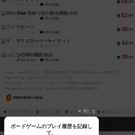
58
PT
紹介文なし
2件の投稿
Bitter End ブタペスト救出作戦
52
PT
紹介文なし
1件の投稿
ラピード
46
PT
紹介文なし
1件の投稿
ザ・フラッフィー・ライト
44
PT
紹介文なし
0件の投稿
ふたつの城の物語
39
PT
紹介文あり
6件の投稿
※Apple、Apple のロゴ は、米国および他の国々で登録されたApple Inc.の商標です。
※App Store は、Apple Inc.のサービスマークです。
※Android は、グーグル インコーポレイテッドの商標または登録商標です。
※Google Play とそのロゴは、Google Inc.の商標または登録商標です。
閉じる
ボドゲーマTOP
ボドとも一覧
ボードリンクス
参加コミュニティ
ボドゲーマTOP
ボードゲームのプレイ履歴を記録し
て、