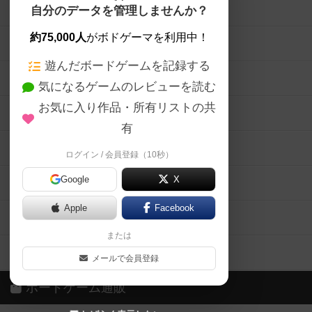
ボードゲームを検索する
自分のデータを管理しませんか？
約75,000人
がボドゲーマを利用中！
ボードゲームの新着レビュー
遊んだボードゲームを記録する
ボードゲーム会情報
気になるゲームのレビューを読む
お気に入り作品・所有リストの共
メカニクス特集
有
掲示板・トピックス
ログイン / 会員登録（10秒）
Google
X
ボドとも・会員一覧
Apple
Facebook
ボードゲーム業界コラム
または
ボドゲーマご利用案内
メールで会員登録
ボードゲーム通販