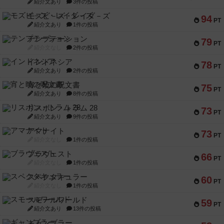
紹介文あり
3件の投稿
モズビ－ズ・レイダ－ズ
94
PT
紹介文あり
1件の投稿
テンプテーション
79
PT
紹介文なし
2件の投稿
インドネシア
78
PT
紹介文あり
2件の投稿
宵と暁の呪文書
75
PT
紹介文あり
8件の投稿
リスボン・トラム 28
73
PT
紹介文あり
9件の投稿
アマナイト
73
PT
紹介文なし
1件の投稿
ブラヴェスト
66
PT
紹介文なし
1件の投稿
スペクタキュラー
60
PT
紹介文なし
1件の投稿
スモールワールド
59
PT
紹介文あり
13件の投稿
ギャンブラー