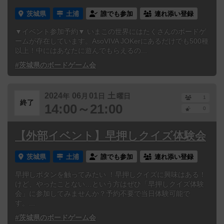
茨城県
土浦
誰でも参加
連れ添い登録
▼イベント参加予約▼ いまこの世界にはたくさんのボードゲ
ームが存在しています。AsoVIVA JOKerにあるだけでも500種
以上！中にはあなたに遊んでもらえるの...
#茨城県のボードゲーム会
2024
06
01
土
年
月
日
曜日
1
終了
14:00～21:00
0
【外部イベント】早押しクイズ体験会
茨城県
土浦
誰でも参加
連れ添い登録
早押しボタンを触ってみたい ！早押しクイズに興味はある！
けど、やったことない…という方はぜひ「早押しクイズ体験
会」に参加してみませんか？予約不要で当日体験可能で
す。...
#茨城県のボードゲーム会