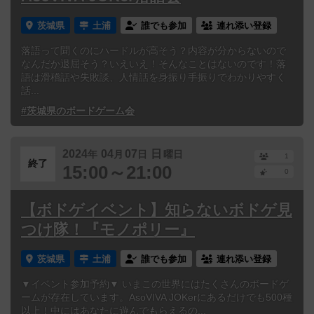
茨城県
土浦
誰でも参加
連れ添い登録
落語って聞くのにハードルが高そう？内容が分からないので
なんだか退屈そう？いえいえ！そんなことはないのです！落
語は滑稽話や失敗談、人情話を身振り手振りでわかりやすく
話...
#茨城県のボードゲーム会
2024
04
07
日
年
月
日
曜日
1
終了
15:00～21:00
0
【ボドゲイベント】知らないボドゲ見
つけ隊！『モノポリー』
茨城県
土浦
誰でも参加
連れ添い登録
▼イベント参加予約▼ いまこの世界にはたくさんのボードゲ
ームが存在しています。AsoVIVA JOKerにあるだけでも500種
以上！中にはあなたに遊んでもらえるの...