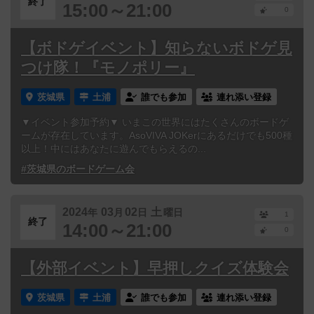
終了
15:00～21:00
0
【ボドゲイベント】知らないボドゲ見
つけ隊！『モノポリー』
茨城県
土浦
誰でも参加
連れ添い登録
▼イベント参加予約▼ いまこの世界にはたくさんのボードゲ
ームが存在しています。AsoVIVA JOKerにあるだけでも500種
以上！中にはあなたに遊んでもらえるの...
#茨城県のボードゲーム会
2024
03
02
土
年
月
日
曜日
1
終了
14:00～21:00
0
【外部イベント】早押しクイズ体験会
茨城県
土浦
誰でも参加
連れ添い登録