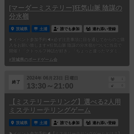
[マーダーミステリー]狂気山脈 陰謀の
分水嶺
茨城県
土浦
誰でも参加
連れ添い登録
▶イベント参加予約◀※必ず注意事項に目を通してからのご購
入をお願い致します※狂気山脈 陰謀の分水嶺がついに当店で
開催！「クトゥルフ神話が好き」「ちょっと違ったマダミ...
#茨城県のボードゲーム会
2024
06
23
日
年
月
日
曜日
1
終了
13:30～21:00
0
【ミステリーテリング】選べる2人用
ミステリーテリングゲーム
茨城県
土浦
誰でも参加
連れ添い登録
▶イベント参加予約◀【ミステリーテリングゲームとは？】