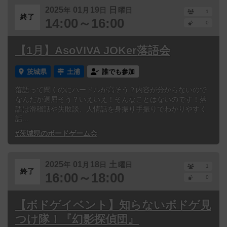
2025
01
19
日
年
月
日
曜日
1
終了
14:00～16:00
0
【1月】AsoVIVA JOKer落語会
茨城県
土浦
誰でも参加
落語って聞くのにハードルが高そう？内容が分からないので
なんだか退屈そう？いえいえ！そんなことはないのです！落
語は滑稽話や失敗談、人情話を身振り手振りでわかりやすく
話...
#茨城県のボードゲーム会
2025
01
18
土
年
月
日
曜日
1
終了
16:00～18:00
0
【ボドゲイベント】知らないボドゲ見
つけ隊！『幻影探偵団』