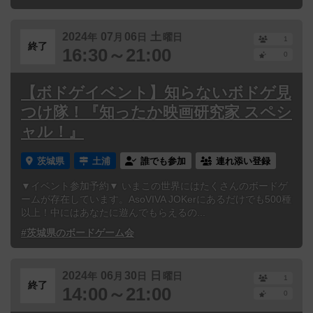
2024
07
06
土
年
月
日
曜日
1
終了
16:30～21:00
0
【ボドゲイベント】知らないボドゲ見
つけ隊！『知ったか映画研究家 スペシ
ャル！』
茨城県
土浦
誰でも参加
連れ添い登録
▼イベント参加予約▼ いまこの世界にはたくさんのボードゲ
ームが存在しています。AsoVIVA JOKerにあるだけでも500種
以上！中にはあなたに遊んでもらえるの...
#茨城県のボードゲーム会
2024
06
30
日
年
月
日
曜日
1
終了
14:00～21:00
0