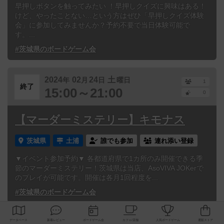
早押しボタンを触ってみたい ！早押しクイズに興味はある！
けど、やったことない…という方はぜひ「早押しクイズ体験
会」に参加してみませんか？予約不要で当日体験可能で
す。...
#茨城県のボードゲーム会
2024
02
24
土
年
月
日
曜日
1
終了
15:00～21:00
0
【マーダーミステリー】キモナス
茨城県
土浦
誰でも参加
連れ添い登録
▼イベント参加予約▼ 各都道府県で1カ所のみ開催できる季
節のマーダーミステリー！茨城県は当店、AsoVIVA JOKerで
のプレイが可能です。開催は各月1回程度を...
#茨城県のボードゲーム会
2024
02
18
日
年
月
日
曜日