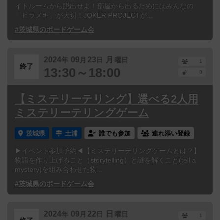
イトルームから脱出せよ！部屋から出るためにはみんなの
「ヒラメキ」が大切！JOKER PROJECTが...
#茨城県のボードゲーム会
2024
09
23
月
年
月
日
曜日
1
終了
13:30～18:00
0
【ミステリーテリング】選べる2人用
ミステリーテリングゲーム
茨城県
土浦
誰でも参加
連れ添い登録
▶イベント参加予約◀【ミステリーテリングゲームとは？】
物語を作り上げること（storytelling）と謎を解くこと(tell a
mystery)を組み合わせた物...
#茨城県のボードゲーム会
2024
09
22
日
年
月
日
曜日
1