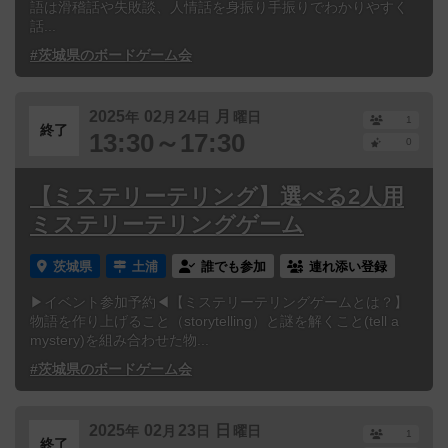
語は滑稽話や失敗談、人情話を身振り手振りでわかりやすく
話...
#茨城県のボードゲーム会
2025
02
24
月
年
月
日
曜日
1
終了
13:30～17:30
0
【ミステリーテリング】選べる2人用
ミステリーテリングゲーム
茨城県
土浦
誰でも参加
連れ添い登録
▶イベント参加予約◀【ミステリーテリングゲームとは？】
物語を作り上げること（storytelling）と謎を解くこと(tell a
mystery)を組み合わせた物...
#茨城県のボードゲーム会
2025
02
23
日
年
月
日
曜日
1
終了