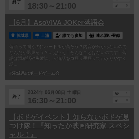
終了
18:30～21:00
0
【6月】AsoVIVA JOKer落語会
茨城県
土浦
誰でも参加
連れ添い登録
落語って聞くのにハードルが高そう？内容が分からないので
なんだか退屈そう？いえいえ！そんなことはないのです！落
語は滑稽話や失敗談、人情話を身振り手振りでわかりやすく
話...
#茨城県のボードゲーム会
2024
06
08
土
年
月
日
曜日
1
終了
16:30～21:00
0
【ボドゲイベント】知らないボドゲ見
つけ隊！『知ったか映画研究家 スペシ
ャル！』