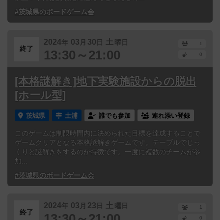
#茨城県のボードゲーム会
2024
03
30
土
年
月
日
曜日
1
終了
13:30～21:00
0
[本格謎解き]地下実験施設からの脱出
[ホール型]
茨城県
土浦
誰でも参加
連れ添い登録
このゲームは制限時間内に決められた目標を達成することで
ゲームクリアとなる本格謎解きゲームです。テーブルでじっ
くりと謎解きをするのが特徴です。一度に複数のチームが参
加...
#茨城県のボードゲーム会
2024
03
23
土
年
月
日
曜日
1
終了
13:30～21:00
0