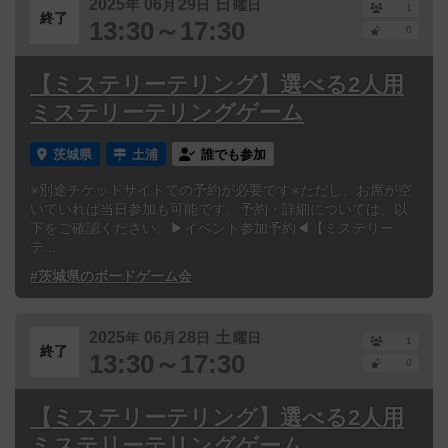
2025
06
29
日
年
月
日
曜日
1
終了
13:30～17:30
0
【ミステリーテリング】選べる2人用
ミステリーテリングゲーム
茨城県
土浦
誰でも参加
※別途チケットサイトでの予約が必要です※ただし、お席が空
いていれば当日参加も可能です。予約・詳細については、以
下をご確認ください。▶イベント参加予約◀【ミステリー
テ...
#茨城県のボードゲーム会
2025
06
28
土
年
月
日
曜日
1
終了
13:30～17:30
0
【ミステリーテリング】選べる2人用
ミステリーテリングゲーム