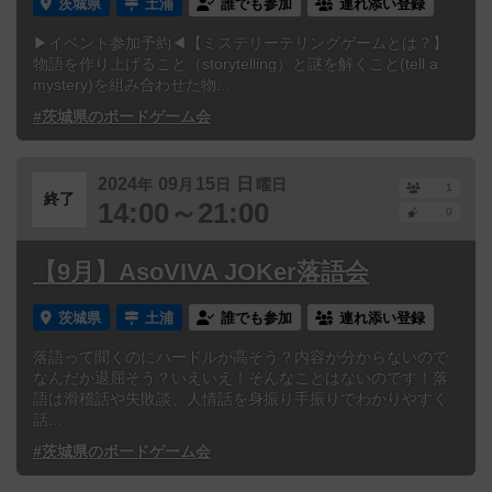
茨城県
土浦
誰でも参加
連れ添い登録
▶イベント参加予約◀【ミステリーテリングゲームとは？】
物語を作り上げること（storytelling）と謎を解くこと(tell a
mystery)を組み合わせた物...
#茨城県のボードゲーム会
2024
09
15
日
年
月
日
曜日
1
終了
14:00～21:00
0
【9月】AsoVIVA JOKer落語会
茨城県
土浦
誰でも参加
連れ添い登録
落語って聞くのにハードルが高そう？内容が分からないので
なんだか退屈そう？いえいえ！そんなことはないのです！落
語は滑稽話や失敗談、人情話を身振り手振りでわかりやすく
話...
#茨城県のボードゲーム会