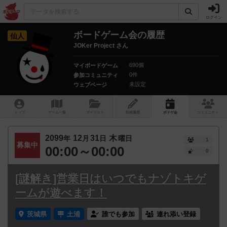
ログイン
ボードゲーム会の履歴
仙人
JOKer Project さん
690個
マイボードゲーム
0件
参加コミュニティ
未設定
ウェブページ
トップ
ゲーム一覧
マイリスト
投稿履歴
ボ
ドゲ
会
コミュニティ
2099
12
31
木
年
月
日
曜日
1
募集中
00:00～00:00
0
[謎解き]営業日はいつでもナゾトキゲ
ームが遊べます！
茨城県
土浦
誰でも参加
連れ添い登録