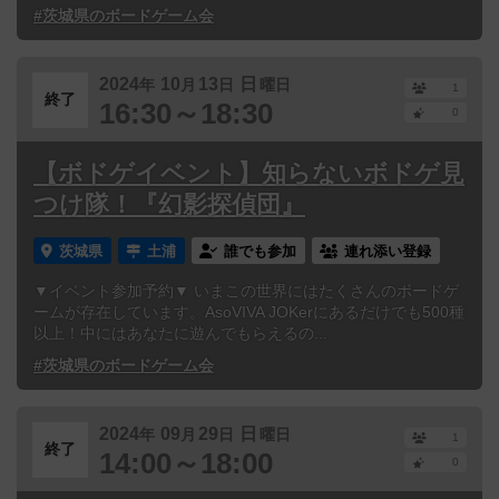
#茨城県のボードゲーム会
2024
10
13
日
年
月
日
曜日
1
終了
16:30～18:30
0
【ボドゲイベント】知らないボドゲ見
つけ隊！『幻影探偵団』
茨城県
土浦
誰でも参加
連れ添い登録
▼イベント参加予約▼ いまこの世界にはたくさんのボードゲ
ームが存在しています。AsoVIVA JOKerにあるだけでも500種
以上！中にはあなたに遊んでもらえるの...
#茨城県のボードゲーム会
2024
09
29
日
年
月
日
曜日
1
終了
14:00～18:00
0