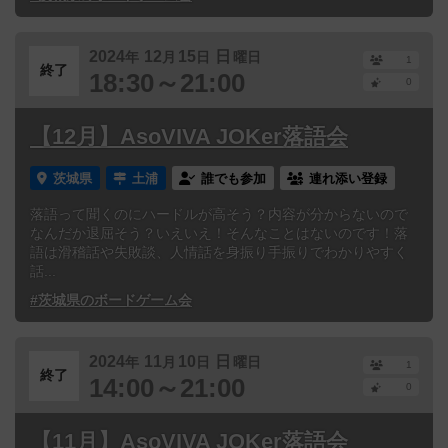
2024
12
15
日
年
月
日
曜日
1
終了
18:30～21:00
0
【12月】AsoVIVA JOKer落語会
茨城県
土浦
誰でも参加
連れ添い登録
落語って聞くのにハードルが高そう？内容が分からないので
なんだか退屈そう？いえいえ！そんなことはないのです！落
語は滑稽話や失敗談、人情話を身振り手振りでわかりやすく
話...
#茨城県のボードゲーム会
2024
11
10
日
年
月
日
曜日
1
終了
14:00～21:00
0
【11月】AsoVIVA JOKer落語会