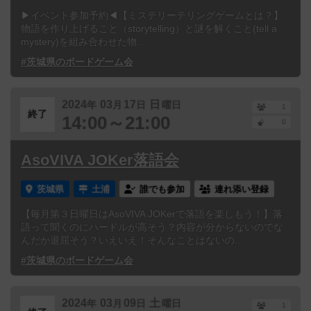
▶イベント参加予約◀【ミステリーテリングゲームとは？】
物語を作り上げること（storytelling）と謎を解くこと(tell a
mystery)を組み合わせた物...
#茨城県のボードゲーム会
2024
03
17
日
年
月
日
曜日
1
終了
14:00～21:00
0
AsoVIVA JOKer落語会
茨城県
土浦
誰でも参加
連れ添い登録
【毎月第３日曜日はAsoVIVA JOKerで落語を楽しもう！】落
語って聞くのにハードルが高そう？内容が分からないのでな
んだか退屈そう？いえいえ！そんなことはないの...
#茨城県のボードゲーム会
2024
03
09
土
年
月
日
曜日
1