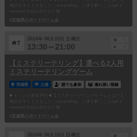
物語を作り上げること（storytelling）と謎を解くこと(tell a
mystery)を組み合わせた物...
#茨城県のボードゲーム会
2024
06
22
土
年
月
日
曜日
1
終了
13:30～21:00
0
【ミステリーテリング】選べる2人用
ミステリーテリングゲーム
茨城県
土浦
誰でも参加
連れ添い登録
▶イベント参加予約◀【ミステリーテリングゲームとは？】
物語を作り上げること（storytelling）と謎を解くこと(tell a
mystery)を組み合わせた物...
#茨城県のボードゲーム会
2024
06
16
日
年
月
日
曜日
1