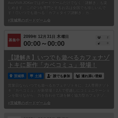
AsoVIVA JOKerではボードゲームだけでなく「謎解き」も楽
しめます。この2つを専門とするお店は全国でも珍しいんで
す！①いつでも遊べる「カフェタイプ謎解き」カ...
#茨城県のボードゲーム会
2099
12
31
木
年
月
日
曜日
2
募集中
00:00～00:00
0
【謎解き】いつでも遊べるカフェナゾ
トキに新作「カベコミュ」登場！
茨城県
土浦
誰でも参加
連れ添い登録
営業日ならいつでも遊べるカフェナゾトキに、2人専用ナゾト
キ『カベコミュ』が新登場！2人で壁越しにコミュニケーショ
ンを取りながら、力を合わせて謎を解く協力型カフェナゾ...
#茨城県のボードゲーム会