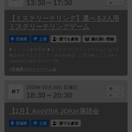
13:30～17:30
0
【ミステリーテリング】選べる2人用
ミステリーテリングゲーム
茨城県
土浦
誰でも参加
連れ添い登録
▶イベント参加予約◀【ミステリーテリングゲームとは？】
物語を作り上げること（storytelling）と謎を解くこと(tell a
mystery)を組み合わせた物...
#茨城県のボードゲーム会
2025
02
16
日
年
月
日
曜日
1
終了
18:30～20:30
0
【2月】AsoVIVA JOKer落語会
茨城県
土浦
誰でも参加