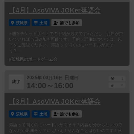
【4月】AsoVIVA JOKer落語会
茨城県
土浦
誰でも参加
※別途チケットサイトでの予約が必要です※ただし、お席が空
いていれば当日参加も可能です。予約・詳細については、以
下をご確認ください。落語って聞くのにハードルが高そ
う？...
#茨城県のボードゲーム会
2025
03
16
日
年
月
日
曜日
1
終了
14:00～16:00
0
【3月】AsoVIVA JOKer落語会
茨城県
土浦
誰でも参加
落語って聞くのにハードルが高そう？内容が分からないので
なんだか退屈そう？いえいえ！そんなことはないのです！落