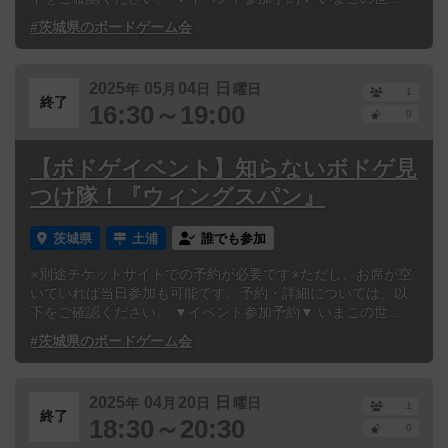
#茨城県のボードゲーム会
2025
05
04
日
年
月
日
曜日
1
終了
16:30～19:00
0
【ボドゲイベント】知らないボドゲ見
つけ隊！『ウィングスパン』
茨城県
土浦
誰でも参加
※別途チケットサイトでの予約が必要です※ただし、お席が空
いていれば当日参加も可能です。予約・詳細については、以
下をご確認ください。 ▼イベント参加予約▼ いまこの世...
#茨城県のボードゲーム会
2025
04
20
日
年
月
日
曜日
1
終了
18:30～20:30
0