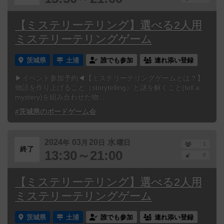
【ミステリーテリング】選べる2人用
ミステリーテリングゲーム
茨城県
土浦
誰でも参加
連れ添い登録
▶イベント参加予約◀【ミステリーテリングゲームとは？】
物語を作り上げること（storytelling）と謎を解くこと(tell a
mystery)を組み合わせた物...
#茨城県のボードゲーム会
2024
03
20
水
年
月
日
曜日
1
終了
13:30～21:00
0
【ミステリーテリング】選べる2人用
ミステリーテリングゲーム
茨城県
土浦
誰でも参加
連れ添い登録