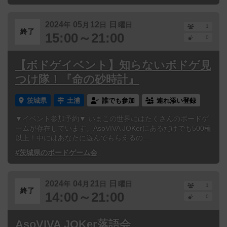
2024
05
12
日
年
月
日
曜日
1
終了
15:00～21:00
0
【ボドゲイベント】知らないボドゲ見
つけ隊！『命の砂時計』
茨城県
土浦
誰でも参加
連れ添い登録
▼イベント参加予約▼ いまこの世界にはたくさんのボードゲ
ームが存在しています。AsoVIVA JOKerにあるだけでも500種
以上！中にはあなたに遊んでもらえるの...
#茨城県のボードゲーム会
2024
04
21
日
年
月
日
曜日
1
終了
14:00～21:00
0
AsoVIVA JOKer落語会