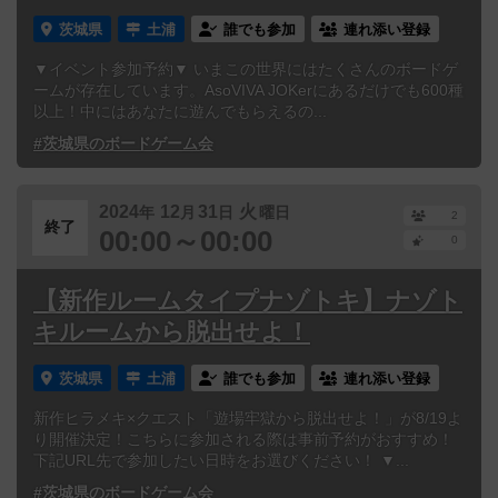
茨城県
土浦
誰でも参加
連れ添い登録
▼イベント参加予約▼ いまこの世界にはたくさんのボードゲ
ームが存在しています。AsoVIVA JOKerにあるだけでも600種
以上！中にはあなたに遊んでもらえるの...
#茨城県のボードゲーム会
2024
12
31
火
年
月
日
曜日
2
終了
00:00～00:00
0
【新作ルームタイプナゾトキ】ナゾト
キルームから脱出せよ！
茨城県
土浦
誰でも参加
連れ添い登録
新作ヒラメキ×クエスト「遊場牢獄から脱出せよ！」が8/19よ
り開催決定！こちらに参加される際は事前予約がおすすめ！
下記URL先で参加したい日時をお選びください！ ▼...
#茨城県のボードゲーム会