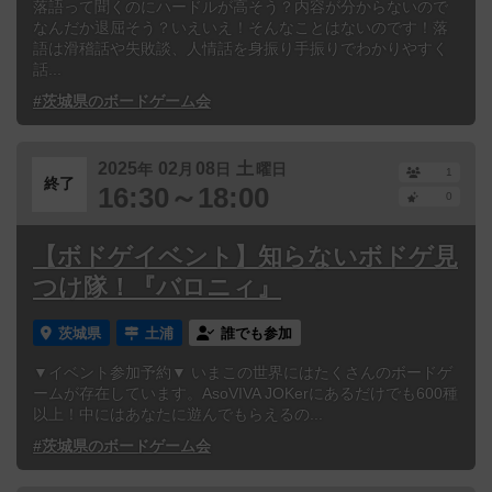
落語って聞くのにハードルが高そう？内容が分からないので
なんだか退屈そう？いえいえ！そんなことはないのです！落
語は滑稽話や失敗談、人情話を身振り手振りでわかりやすく
話...
#茨城県のボードゲーム会
2025
02
08
土
年
月
日
曜日
1
終了
16:30～18:00
0
【ボドゲイベント】知らないボドゲ見
つけ隊！『バロニィ』
茨城県
土浦
誰でも参加
▼イベント参加予約▼ いまこの世界にはたくさんのボードゲ
ームが存在しています。AsoVIVA JOKerにあるだけでも600種
以上！中にはあなたに遊んでもらえるの...
#茨城県のボードゲーム会