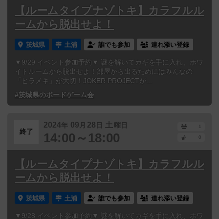
【ルームタイプナゾトキ】カラフルル
ームから脱出せよ！
茨城県
土浦
誰でも参加
連れ添い登録
▼9/29 イベント参加予約▼ 謎を解いてカギを手に入れ、ホワ
イトルームから脱出せよ！部屋から出るためにはみんなの
「ヒラメキ」が大切！JOKER PROJECTが...
#茨城県のボードゲーム会
2024
09
28
土
年
月
日
曜日
1
終了
14:00～18:00
0
【ルームタイプナゾトキ】カラフルル
ームから脱出せよ！
茨城県
土浦
誰でも参加
連れ添い登録
▼9/28 イベント参加予約▼ 謎を解いてカギを手に入れ、ホワ