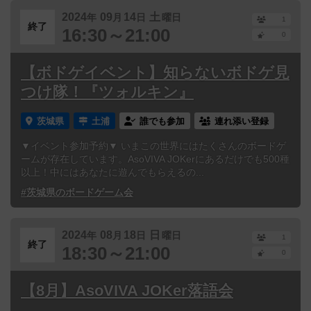
2024
09
14
土
年
月
日
曜日
1
終了
16:30～21:00
0
【ボドゲイベント】知らないボドゲ見
つけ隊！『ツォルキン』
茨城県
土浦
誰でも参加
連れ添い登録
▼イベント参加予約▼ いまこの世界にはたくさんのボードゲ
ームが存在しています。AsoVIVA JOKerにあるだけでも500種
以上！中にはあなたに遊んでもらえるの...
#茨城県のボードゲーム会
2024
08
18
日
年
月
日
曜日
1
終了
18:30～21:00
0
【8月】AsoVIVA JOKer落語会