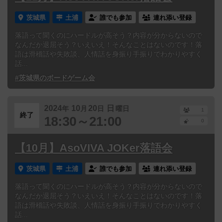
茨城県
土浦
誰でも参加
連れ添い登録
落語って聞くのにハードルが高そう？内容が分からないので
なんだか退屈そう？いえいえ！そんなことはないのです！落
語は滑稽話や失敗談、人情話を身振り手振りでわかりやすく
話...
#茨城県のボードゲーム会
2024
10
20
日
年
月
日
曜日
1
終了
18:30～21:00
0
【10月】AsoVIVA JOKer落語会
茨城県
土浦
誰でも参加
連れ添い登録
落語って聞くのにハードルが高そう？内容が分からないので
なんだか退屈そう？いえいえ！そんなことはないのです！落
語は滑稽話や失敗談、人情話を身振り手振りでわかりやすく
話...