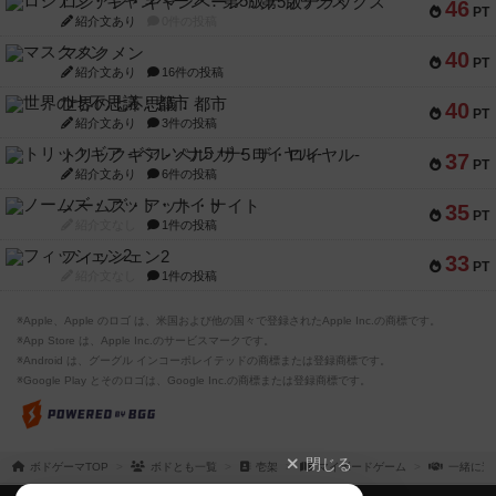
ロシアン・キャンペーン：第5版デラックス
46
PT
紹介文あり
0件の投稿
マスクメン
40
PT
紹介文あり
16件の投稿
世界の七不思議：都市
40
PT
紹介文あり
3件の投稿
トリックギア - ペルソナ5 ザ・ロイヤル-
37
PT
紹介文あり
6件の投稿
ノームズ・アット・ナイト
35
PT
紹介文なし
1件の投稿
フィッシェン2
33
PT
紹介文なし
1件の投稿
※Apple、Apple のロゴ は、米国および他の国々で登録されたApple Inc.の商標です。
※App Store は、Apple Inc.のサービスマークです。
※Android は、グーグル インコーポレイテッドの商標または登録商標です。
※Google Play とそのロゴは、Google Inc.の商標または登録商標です。
閉じる
ボドゲーマTOP
ボドとも一覧
壱架
マイボードゲーム
一緒に遊