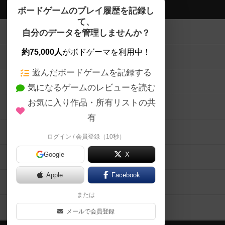
ボドゲーマTOP
ボードゲームのプレイ履歴を記録し
て、
ボードゲームを検索する
自分のデータを管理しませんか？
約75,000人
がボドゲーマを利用中！
ボードゲームの新着レビュー
遊んだボードゲームを記録する
ボードゲーム会情報
気になるゲームのレビューを読む
お気に入り作品・所有リストの共
メカニクス特集
有
掲示板・トピックス
ログイン / 会員登録（10秒）
Google
X
ボドとも・会員一覧
Apple
Facebook
ボードゲーム業界コラム
または
ボドゲーマご利用案内
メールで会員登録