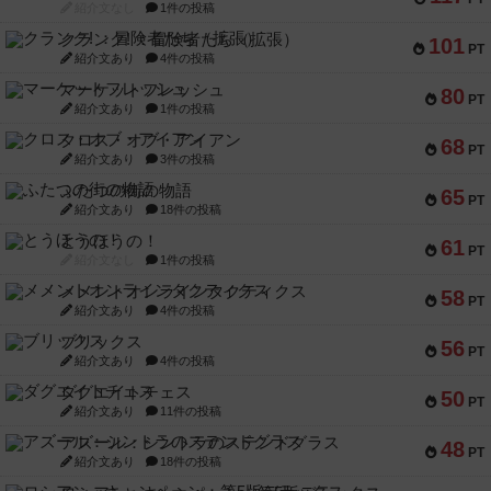
紹介文なし
1件の投稿
クランク! ：冒険者たち（拡張）
101
PT
紹介文あり
4件の投稿
マーケットフレッシュ
80
PT
紹介文あり
1件の投稿
クロス・オブ・アイアン
68
PT
紹介文あり
3件の投稿
ふたつの街の物語
65
PT
紹介文あり
18件の投稿
とうほうの！
61
PT
紹介文なし
1件の投稿
メメントオンラインタクティクス
58
PT
紹介文あり
4件の投稿
ブリックス
56
PT
紹介文あり
4件の投稿
ダグエイトチェス
50
PT
紹介文あり
11件の投稿
アズール：シントラのステンドグラス
48
PT
紹介文あり
18件の投稿