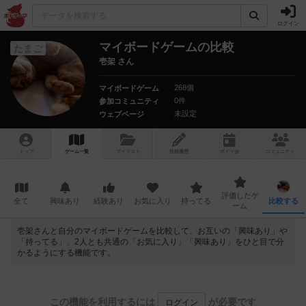
ログイン
マイボードゲームの比較
たまご
壱架 さん
268個
マイボードゲーム
0件
参加コミュニティ
未設定
ウェブページ
トップ
ゲーム一覧
マイリスト
投稿履歴
ボ
ドゲ
会
コミュニティ
評価したゲ
全て
興味あり
経験あり
お気に入り
持ってる
比較する
ーム
壱架さんと自分のマイボードゲームを比較して、お互いの「興味あり」や
「持ってる」、2人とも共通の「お気に入り」「興味あり」をひと目で分
かるようにする機能です。
この機能を利用するには
が必要です
ログイン