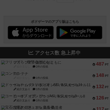
ボドゲーマのアプリ版はこちら
アクセス数 急上昇中
フリップ７：復讐心とともに
487
PT
紹介文なし
2件の投稿
コンテナ
148
PT
紹介文なし
1件の投稿
ドゥームド・バタリオンズ：ASLモジュール11
132
PT
紹介文あり
1件の投稿
コード・オブ・ブシドー：ASLモジュール8
126
PT
紹介文あり
1件の投稿
宝石の煌き：デュエル 偽造者
117
PT