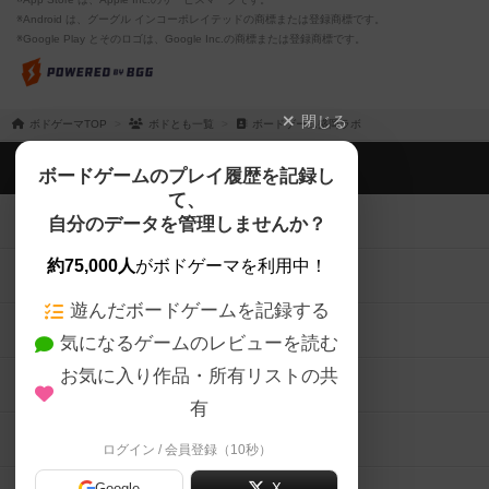
※Android は、グーグル インコーポレイテッドの商標または登録商標です。
※Google Play とそのロゴは、Google Inc.の商標または登録商標です。
閉じる
ボドゲーマTOP
ボドとも一覧
ボードゲーム盛岡ラボ
ボドゲーマTOP
ボードゲームのプレイ履歴を記録し
て、
ボードゲームを検索する
自分のデータを管理しませんか？
約75,000人
がボドゲーマを利用中！
ボードゲームの新着レビュー
遊んだボードゲームを記録する
ボードゲーム会情報
気になるゲームのレビューを読む
お気に入り作品・所有リストの共
メカニクス特集
有
掲示板・トピックス
ログイン / 会員登録（10秒）
Google
X