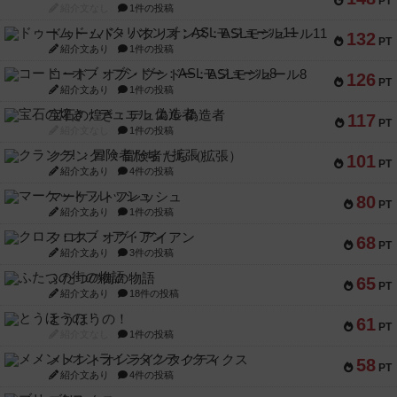
PT
紹介文なし
1件の投稿
ドゥームド・バタリオンズ：ASLモジュール11
132
PT
紹介文あり
1件の投稿
コード・オブ・ブシドー：ASLモジュール8
126
PT
紹介文あり
1件の投稿
宝石の煌き：デュエル 偽造者
117
PT
紹介文なし
1件の投稿
クランク! ：冒険者たち（拡張）
101
PT
紹介文あり
4件の投稿
マーケットフレッシュ
80
PT
紹介文あり
1件の投稿
クロス・オブ・アイアン
68
PT
紹介文あり
3件の投稿
ふたつの街の物語
65
PT
紹介文あり
18件の投稿
とうほうの！
61
PT
紹介文なし
1件の投稿
メメントオンラインタクティクス
58
PT
紹介文あり
4件の投稿