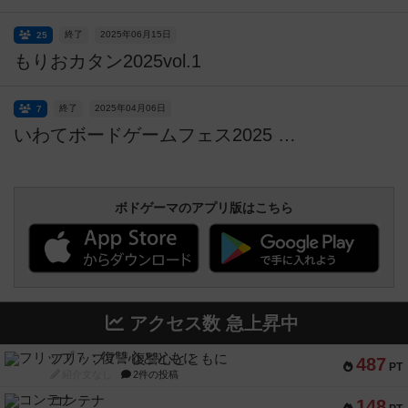
終了
2025年06月15日
25
もりおカタン2025vol.1
終了
2025年04月06日
7
いわてボードゲームフェス2025 in 盛岡 （入場無料・入場予約不要）※クラスク日本大会盛岡予選会も開催！）
ボドゲーマのアプリ版はこちら
アクセス数 急上昇中
フリップ７：復讐心とともに
487
PT
紹介文なし
2件の投稿
コンテナ
148