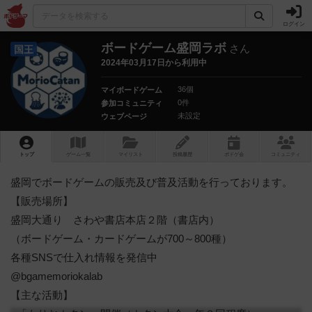
ログイン
ボードゲーム盛岡ラボ
さん
国王
2024年03月17日から利用中
36個
マイボードゲーム
0件
参加コミュニティ
未設定
ウェブページ
トップ
ゲーム一覧
マイリスト
投稿履歴
ボ
ドゲ
会
コミュニティ
盛岡でボードゲームの販売及び普及活動を行っております。
【販売場所】
盛岡大通り さわや書店本店２階（書店内）
（ボードゲーム・カードゲームが700～800種）
各種SNSで仕入れ情報を発信中
@bgamemoriokalab
【主な活動】