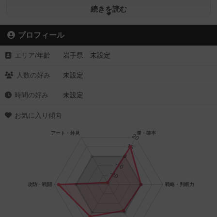
■「もりおカタン」開催（カタン大会：年２回程度）
続きを読む
■盛岡大通りのホコ天イベント「大通りパラダイス」でのボー
ドゲーム試遊コーナー開設
プロフィール
■フリースクールなどでのボードゲーム会開催
■社員研修向けボードゲームの講師（準備中）
エリア/年齡
岩手県 未設定
■盛岡台湾プロジェクトにて台湾ボードゲームの紹介
人数の好み
未設定
時間の好み
未設定
お気に入り傾向