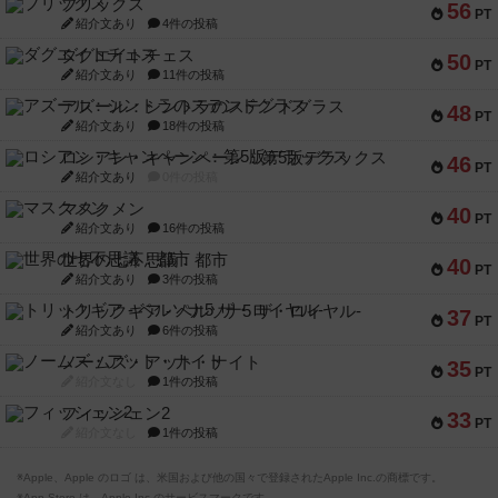
ブリックス
56
PT
紹介文あり
4件の投稿
ダグエイトチェス
50
PT
紹介文あり
11件の投稿
アズール：シントラのステンドグラス
48
PT
紹介文あり
18件の投稿
ロシアン・キャンペーン：第5版デラックス
46
PT
紹介文あり
0件の投稿
マスクメン
40
PT
紹介文あり
16件の投稿
世界の七不思議：都市
40
PT
紹介文あり
3件の投稿
トリックギア - ペルソナ5 ザ・ロイヤル-
37
PT
紹介文あり
6件の投稿
ノームズ・アット・ナイト
35
PT
紹介文なし
1件の投稿
フィッシェン2
33
PT
紹介文なし
1件の投稿
※Apple、Apple のロゴ は、米国および他の国々で登録されたApple Inc.の商標です。
※App Store は、Apple Inc.のサービスマークです。