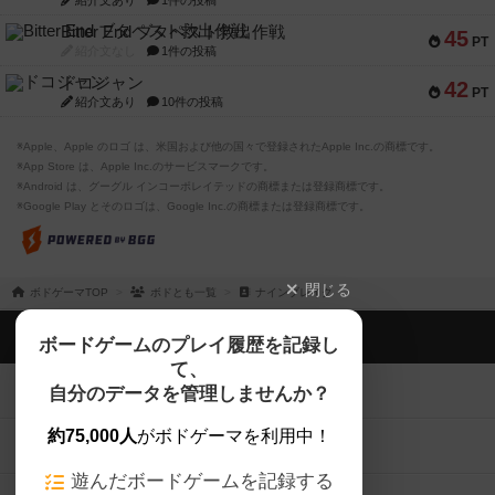
紹介文あり
1件の投稿
Bitter End ブタペスト救出作戦
45
PT
紹介文なし
1件の投稿
ドコジャン
42
PT
紹介文あり
10件の投稿
※Apple、Apple のロゴ は、米国および他の国々で登録されたApple Inc.の商標です。
※App Store は、Apple Inc.のサービスマークです。
※Android は、グーグル インコーポレイテッドの商標または登録商標です。
※Google Play とそのロゴは、Google Inc.の商標または登録商標です。
閉じる
ボドゲーマTOP
ボドとも一覧
ナインブレイク
ボドゲーマTOP
ボードゲームのプレイ履歴を記録し
て、
ボードゲームを検索する
自分のデータを管理しませんか？
約75,000人
がボドゲーマを利用中！
ボードゲームの新着レビュー
遊んだボードゲームを記録する