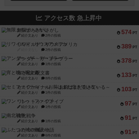
アクセス数 急上昇中
無限まちがいさがし
574
PT
紹介文あり
2件の投稿
リワイルド：サウスアメリカ
389
PT
紹介文なし
2件の投稿
アンダー・ザ・テーブラー
378
PT
紹介文あり
1件の投稿
宵と暁の呪文書
133
PT
紹介文あり
8件の投稿
セミファイナル ～お前はまだ生きている～
103
PT
紹介文あり
1件の投稿
ワン・トゥ・ファイブ
97
PT
紹介文あり
1件の投稿
南北戦争
91
PT
紹介文あり
1件の投稿
ふたつの城の物語
91
PT
紹介文あり
6件の投稿