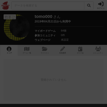
ログイン
tomo000
さん
たまご
2019年04月21日から利用中
64個
マイボードゲーム
0件
参加コミュニティ
未設定
ウェブページ
トップ
ゲーム一覧
マイリスト
投稿履歴
ボ
ドゲ
会
コミュニティ
登録されていません