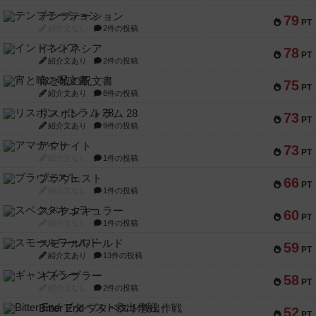
テンプテーション
79
PT
紹介文なし
2件の投稿
インドネシア
78
PT
紹介文あり
2件の投稿
宵と暁の呪文書
75
PT
紹介文あり
8件の投稿
リスボン・トラム 28
73
PT
紹介文あり
9件の投稿
アマナイト
73
PT
紹介文なし
1件の投稿
ブラヴェスト
66
PT
紹介文なし
1件の投稿
スペクタキュラー
60
PT
紹介文なし
1件の投稿
スモールワールド
59
PT
紹介文あり
13件の投稿
ギャンブラー
58
PT
紹介文なし
2件の投稿
Bitter End ブタペスト救出作戦
52
PT