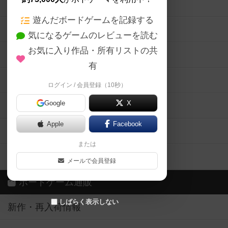
ボードゲームの新着レビュー
遊んだボードゲームを記録する
ボードゲーム会情報
気になるゲームのレビューを読む
お気に入り作品・所有リストの共
メカニクス特集
有
掲示板・トピックス
ログイン / 会員登録（10秒）
Google
X
ボドとも・会員一覧
Apple
Facebook
ボードゲーム業界コラム
または
ボドゲーマご利用案内
メールで会員登録
ボードゲーム通販
しばらく表示しない
新作・再入荷情報