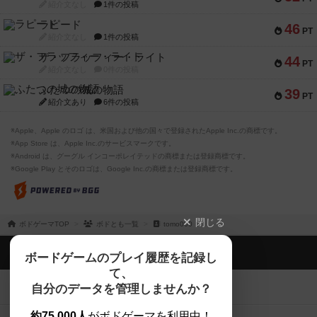
紹介文なし
1件の投稿
ラピード
46
PT
紹介文なし
1件の投稿
ザ・フラッフィー・ライト
44
PT
紹介文なし
0件の投稿
ふたつの城の物語
39
PT
紹介文あり
6件の投稿
※Apple、Apple のロゴ は、米国および他の国々で登録されたApple Inc.の商標です。
※App Store は、Apple Inc.のサービスマークです。
※Android は、グーグル インコーポレイテッドの商標または登録商標です。
※Google Play とそのロゴは、Google Inc.の商標または登録商標です。
閉じる
ボドゲーマTOP
ボドとも一覧
tomo000
ボドゲーマTOP
ボードゲームのプレイ履歴を記録し
て、
ボードゲームを検索する
自分のデータを管理しませんか？
約75,000人
がボドゲーマを利用中！