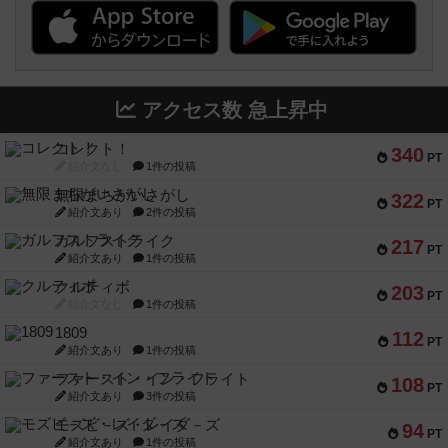
アクセス数 急上昇中
コレクト！
340
PT
紹介文なし
1件の投稿
無限まちがいさがし
322
PT
紹介文あり
2件の投稿
ガルフストライク
217
PT
紹介文あり
1件の投稿
クルティボ
203
PT
紹介文なし
1件の投稿
1809
112
PT
紹介文あり
1件の投稿
ファースト・イン・フライト
108
PT
紹介文あり
3件の投稿
モズビ－ズ・レイダ－ズ
94
PT
紹介文あり
1件の投稿