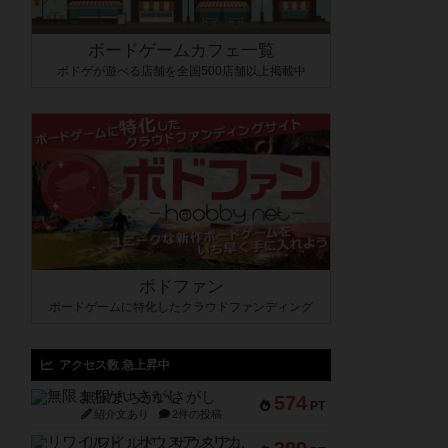
ボードゲームカフェ一覧
ボドゲが遊べる店舗を全国500店舗以上掲載中
ボドファン
ボードゲームに特化したクラウドファンディング
アクセス数 急上昇中
無限まちがいさがし
574
PT
紹介文あり
2件の投稿
リワイルド：サウスアメリカ