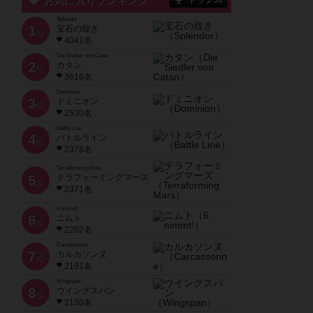
お気に入りランキング
トップ50
Splendor
1
宝石の煌き
位
4041名
Die Siedler von Catan
2
カタン
位
3616名
Dominion
3
ドミニオン
位
2530名
Battle Line
4
バトルライン
位
2378名
Terraforming Mars
5
テラフォーミングマーズ
位
2371名
6 nimmt!
6
ニムト
位
2202名
Carcassonne
7
カルカソンヌ
位
2191名
Wingspan
8
ウイングスパン
位
2150名