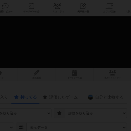
索
新着レビュー
ボードゲーム会
コミュニティ
掲示板一覧
スト
投稿履歴
ボ
ー
ドゲ
ーム
会
参加
コミュニティ
入り
持ってる
評価したゲーム
自分と
比較する