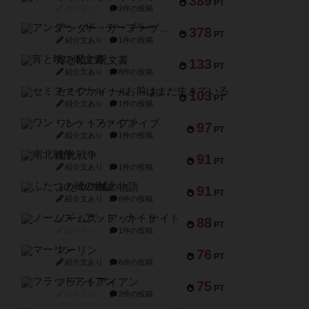
389
PT
紹介文なし
2件の投稿
アンダー・ザ・テーブラー
378
PT
紹介文あり
1件の投稿
宵と暁の呪文書
133
PT
紹介文あり
8件の投稿
セミファイナル ～お前はまだ生きている～
103
PT
紹介文あり
1件の投稿
ワン・トゥ・ファイブ
97
PT
紹介文あり
1件の投稿
南北戦争
91
PT
紹介文あり
1件の投稿
ふたつの城の物語
91
PT
紹介文あり
6件の投稿
ノームズ・アット・ナイト
88
PT
紹介文なし
1件の投稿
マーリン
76
PT
紹介文あり
6件の投稿
フラットアイアン
75
PT
紹介文なし
2件の投稿