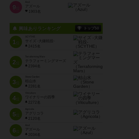
Azul
9
アズール
位
1903名
興味ありランキング
トップ50
SCYTHE
1
サイズ -大鎌戦役-
位
2415名
Terraforming Mars
2
テラフォーミングマーズ
位
2394名
Stone Garden
3
枯山水
位
2281名
Viticulture
4
ワイナリーの四季
位
2272名
Agricola
5
アグリコラ
位
2120名
Azul
6
アズール
位
2034名