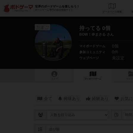
世界のボードゲームを楽しもう！
ボードゲーム専門の総合情報サイト
データベース
検
たまご
持ってる 0個
BOW！＠まさる さん
0個
マイボードゲーム
0件
参加コミュニティ
未設定
ウェブページ
トップ
マイボードゲーム
マイリ
全て
興味あり
経験あり
お気に