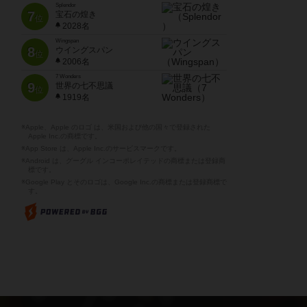
Splendor
7
宝石の煌き
位
2028名
Wingspan
8
ウイングスパン
位
2006名
7 Wonders
9
世界の七不思議
位
1919名
※Apple、Apple のロゴ は、米国および他の国々で登録された
Apple Inc.の商標です。
※App Store は、Apple Inc.のサービスマークです。
※Android は、グーグル インコーポレイテッドの商標または登録商
標です。
※Google Play とそのロゴは、Google Inc.の商標または登録商標で
す。