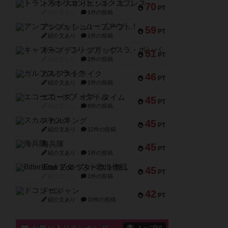
トランスオリエント・エクスプレス
70
PT
紹介文なし
1件の投稿
アンブッシュ！：ムーブアウト！
59
PT
紹介文あり
1件の投稿
キャプテン・フリップ：イスラ・ボンバ
51
PT
紹介文なし
2件の投稿
ガルフストライク
46
PT
紹介文あり
1件の投稿
エコーズ・オブ・タイム
45
PT
紹介文なし
8件の投稿
スカルキング
45
PT
紹介文あり
12件の投稿
海兵隊
45
PT
紹介文あり
1件の投稿
Bitter End ブタペスト救出作戦
45
PT
紹介文なし
1件の投稿
ドコジャン
42
PT
紹介文あり
10件の投稿