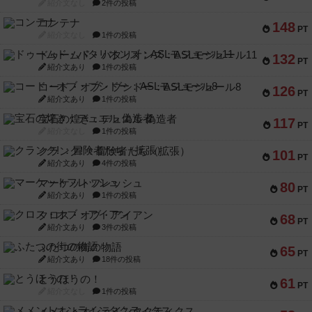
紹介文なし
2件の投稿
コンテナ
148
PT
紹介文なし
1件の投稿
ドゥームド・バタリオンズ：ASLモジュール11
132
PT
紹介文あり
1件の投稿
コード・オブ・ブシドー：ASLモジュール8
126
PT
紹介文あり
1件の投稿
宝石の煌き：デュエル 偽造者
117
PT
紹介文なし
1件の投稿
クランク! ：冒険者たち（拡張）
101
PT
紹介文あり
4件の投稿
マーケットフレッシュ
80
PT
紹介文あり
1件の投稿
クロス・オブ・アイアン
68
PT
紹介文あり
3件の投稿
ふたつの街の物語
65
PT
紹介文あり
18件の投稿
とうほうの！
61
PT
紹介文なし
1件の投稿
メメントオンラインタクティクス