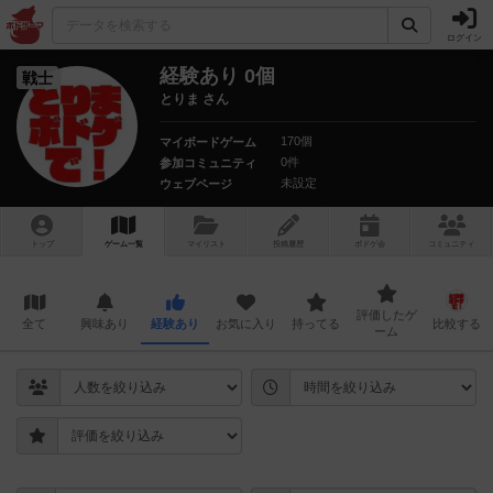
ログイン
経験あり 0個
戦士
とりま さん
170個
マイボードゲーム
0件
参加コミュニティ
未設定
ウェブページ
トップ
ゲーム一覧
マイリスト
投稿履歴
ボ
ドゲ
会
コミュニティ
評価したゲ
全て
興味あり
経験あり
お気に入り
持ってる
比較する
ーム