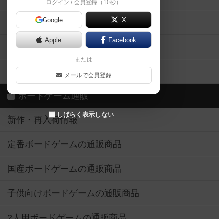
ログイン / 会員登録（10秒）
Google
X
ボドとも・会員一覧
Apple
Facebook
ボードゲーム業界コラム
または
ボドゲーマご利用案内
メールで会員登録
ボードゲーム通販
しばらく表示しない
新作・再入荷情報
定番ボードゲームの通販商品
国産ボードゲームの通販商品
子供向けボードゲームの通販商品
2人用ボードゲームの通販商品