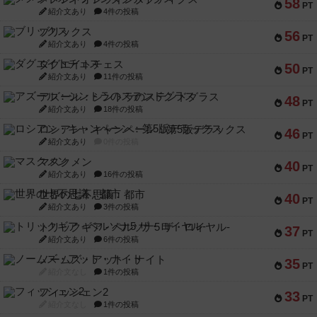
58
PT
紹介文あり
4件の投稿
ブリックス
56
PT
紹介文あり
4件の投稿
ダグエイトチェス
50
PT
紹介文あり
11件の投稿
アズール：シントラのステンドグラス
48
PT
紹介文あり
18件の投稿
ロシアン・キャンペーン：第5版デラックス
46
PT
紹介文あり
0件の投稿
マスクメン
40
PT
紹介文あり
16件の投稿
世界の七不思議：都市
40
PT
紹介文あり
3件の投稿
トリックギア - ペルソナ5 ザ・ロイヤル-
37
PT
紹介文あり
6件の投稿
ノームズ・アット・ナイト
35
PT
紹介文なし
1件の投稿
フィッシェン2
33
PT
紹介文なし
1件の投稿