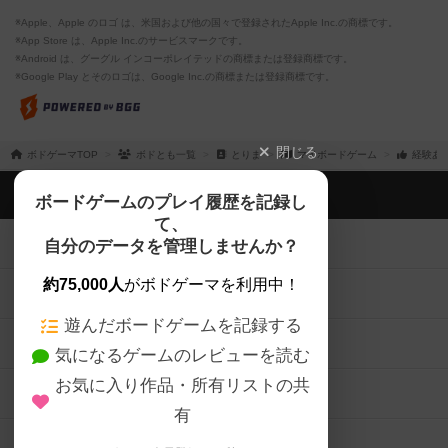
※Apple、Apple のロゴ は、米国および他の国々で登録されたApple Inc.の商標です。
※App Store は、Apple Inc.のサービスマークです。
※Android は、グーグル インコーポレイテッドの商標または登録商標です。
※Google Play とそのロゴは、Google Inc.の商標または登録商標です。
閉じる
ボドゲーマTOP
ボドとも一覧
とりま
マイボードゲーム
経験あ
ボドゲーマTOP
ボードゲームのプレイ履歴を記録し
て、
ボードゲームを検索する
自分のデータを管理しませんか？
約75,000人
がボドゲーマを利用中！
ボードゲームの新着レビュー
遊んだボードゲームを記録する
ボードゲーム会情報
気になるゲームのレビューを読む
お気に入り作品・所有リストの共
メカニクス特集
有
掲示板・トピックス