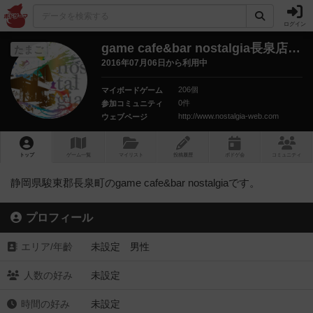
ログイン
game cafe&bar nostalgia長泉店
さん
たまご
2016年07月06日から利用中
206個
マイボードゲーム
0件
参加コミュニティ
http://www.nostalgia-web.com
ウェブページ
トップ
ゲーム一覧
マイリスト
投稿履歴
ボ
ドゲ
会
コミュニティ
静岡県駿東郡長泉町のgame cafe&bar nostalgiaです。
プロフィール
エリア/年齡
未設定 男性
人数の好み
未設定
時間の好み
未設定