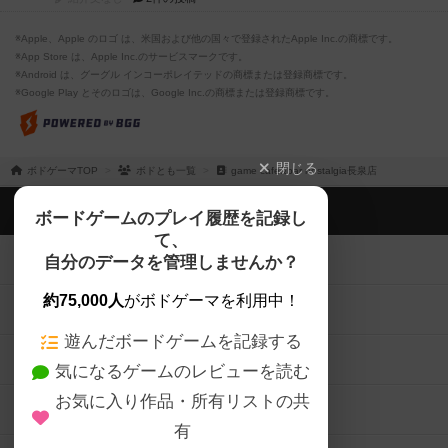
※Apple、Apple のロゴ は、米国および他の国々で登録されたApple Inc.の商標です。
※App Store は、Apple Inc.のサービスマークです。
※Android は、グーグル インコーポレイテッドの商標または登録商標です。
※Google Play とそのロゴは、Google Inc.の商標または登録商標です。
閉じる
ボドゲーマTOP
ボドとも一覧
game cafe&bar nostalgia長泉店
ボドゲーマTOP
ボードゲームのプレイ履歴を記録し
て、
ボードゲームを検索する
自分のデータを管理しませんか？
約75,000人
がボドゲーマを利用中！
ボードゲームの新着レビュー
遊んだボードゲームを記録する
ボードゲーム会情報
気になるゲームのレビューを読む
お気に入り作品・所有リストの共
メカニクス特集
有