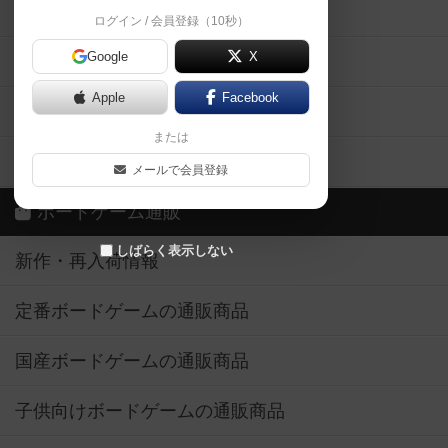
掲示板・トピックス
ログイン / 会員登録（10秒）
Google
X
ボドとも・会員一覧
Apple
Facebook
ボードゲーム業界コラム
または
ボドゲーマご利用案内
メールで会員登録
ボードゲーム通販
しばらく表示しない
新作・再入荷情報
定番ボードゲームの通販商品
国産ボードゲームの通販商品
子供向けボードゲームの通販商品