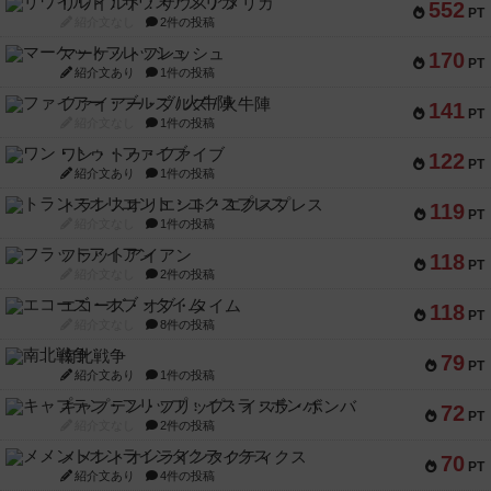
リワイルド：サウスアメリカ
552
PT
紹介文なし
2件の投稿
マーケットフレッシュ
170
PT
紹介文あり
1件の投稿
ファイアー・ブルズ / 火牛陣
141
PT
紹介文なし
1件の投稿
ワン・トゥ・ファイブ
122
PT
紹介文あり
1件の投稿
トランスオリエント・エクスプレス
119
PT
紹介文なし
1件の投稿
フラットアイアン
118
PT
紹介文なし
2件の投稿
エコーズ・オブ・タイム
118
PT
紹介文なし
8件の投稿
南北戦争
79
PT
紹介文あり
1件の投稿
キャプテン・フリップ：イスラ・ボンバ
72
PT
紹介文なし
2件の投稿
メメントオンラインタクティクス
70
PT
紹介文あり
4件の投稿