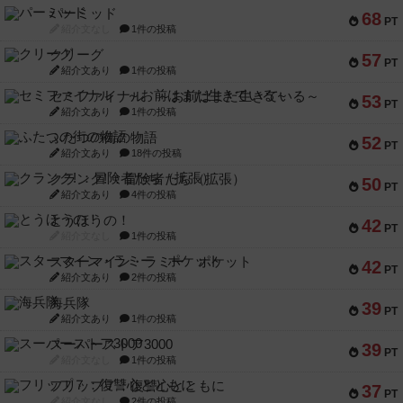
パーミッド
68
PT
紹介文なし
1件の投稿
クリーグ
57
PT
紹介文あり
1件の投稿
セミファイナル ～お前はまだ生きている～
53
PT
紹介文あり
1件の投稿
ふたつの街の物語
52
PT
紹介文あり
18件の投稿
クランク! ：冒険者たち（拡張）
50
PT
紹介文あり
4件の投稿
とうほうの！
42
PT
紹介文なし
1件の投稿
スターマイン・ラミー ポケット
42
PT
紹介文あり
2件の投稿
海兵隊
39
PT
紹介文あり
1件の投稿
スーパーストア3000
39
PT
紹介文なし
1件の投稿
フリップ７：復讐心とともに
37
PT
紹介文なし
2件の投稿