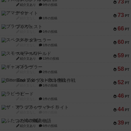
73
PT
紹介文あり
9件の投稿
アマナイト
73
PT
紹介文なし
1件の投稿
ブラヴェスト
66
PT
紹介文なし
1件の投稿
スペクタキュラー
60
PT
紹介文なし
1件の投稿
スモールワールド
59
PT
紹介文あり
13件の投稿
ギャンブラー
58
PT
紹介文なし
2件の投稿
Bitter End ブタペスト救出作戦
52
PT
紹介文なし
1件の投稿
ラピード
46
PT
紹介文なし
1件の投稿
ザ・フラッフィー・ライト
44
PT
紹介文なし
0件の投稿
ふたつの城の物語
39
PT
紹介文あり
6件の投稿