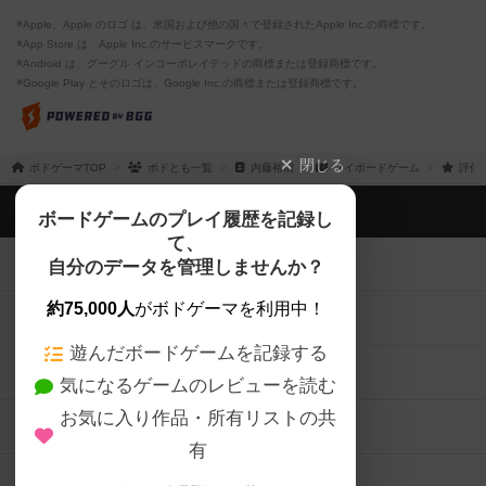
※Apple、Apple のロゴ は、米国および他の国々で登録されたApple Inc.の商標です。
※App Store は、Apple Inc.のサービスマークです。
※Android は、グーグル インコーポレイテッドの商標または登録商標です。
※Google Play とそのロゴは、Google Inc.の商標または登録商標です。
閉じる
ボドゲーマTOP
ボドとも一覧
内藤裕樹
マイボードゲーム
評価
ボドゲーマTOP
ボードゲームのプレイ履歴を記録し
て、
ボードゲームを検索する
自分のデータを管理しませんか？
約75,000人
がボドゲーマを利用中！
ボードゲームの新着レビュー
遊んだボードゲームを記録する
ボードゲーム会情報
気になるゲームのレビューを読む
お気に入り作品・所有リストの共
メカニクス特集
有
掲示板・トピックス