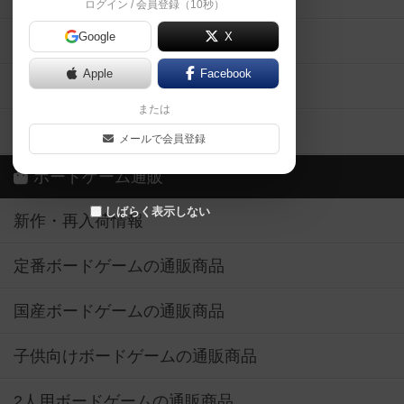
ログイン / 会員登録（10秒）
Google
X
ボドとも・会員一覧
Apple
Facebook
ボードゲーム業界コラム
または
ボドゲーマご利用案内
メールで会員登録
ボードゲーム通販
しばらく表示しない
新作・再入荷情報
定番ボードゲームの通販商品
国産ボードゲームの通販商品
子供向けボードゲームの通販商品
2人用ボードゲームの通販商品