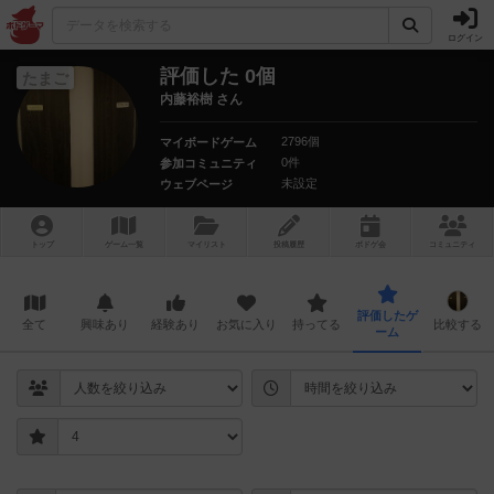
ログイン
評価した 0個
たまご
内藤裕樹 さん
2796個
マイボードゲーム
0件
参加コミュニティ
未設定
ウェブページ
トップ
ゲーム一覧
マイリスト
投稿履歴
ボ
ドゲ
会
コミュニティ
評価したゲ
全て
興味あり
経験あり
お気に入り
持ってる
比較する
ーム