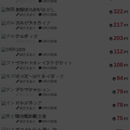
紹介文なし
1件の投稿
無限まちがいさがし
322
PT
紹介文あり
2件の投稿
ガルフストライク
217
PT
紹介文あり
1件の投稿
クルティボ
203
PT
紹介文なし
1件の投稿
1809
112
PT
紹介文あり
1件の投稿
ファースト・イン・フライト
108
PT
紹介文あり
3件の投稿
モズビ－ズ・レイダ－ズ
94
PT
紹介文あり
1件の投稿
テンプテーション
79
PT
紹介文なし
2件の投稿
インドネシア
78
PT
紹介文あり
2件の投稿
宵と暁の呪文書
75
PT
紹介文あり
8件の投稿
リスボン・トラム 28