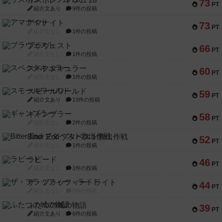
リスボン・トラム 28
73
PT
紹介文あり
9件の投稿
アマナイト
73
PT
紹介文なし
1件の投稿
ブラヴェスト
66
PT
紹介文なし
1件の投稿
スペクタキュラー
60
PT
紹介文なし
1件の投稿
スモールワールド
59
PT
紹介文あり
13件の投稿
ギャンブラー
58
PT
紹介文なし
2件の投稿
Bitter End ブタペスト救出作戦
52
PT
紹介文なし
1件の投稿
ラピード
46
PT
紹介文なし
1件の投稿
ザ・フラッフィー・ライト
44
PT
紹介文なし
0件の投稿
ふたつの城の物語
39
PT
紹介文あり
6件の投稿