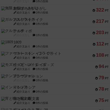
紹介文なし
1件の投稿
無限まちがいさがし
322
PT
紹介文あり
2件の投稿
ガルフストライク
217
PT
紹介文あり
1件の投稿
クルティボ
203
PT
紹介文なし
1件の投稿
1809
112
PT
紹介文あり
1件の投稿
ファースト・イン・フライト
108
PT
紹介文あり
3件の投稿
モズビ－ズ・レイダ－ズ
94
PT
紹介文あり
1件の投稿
テンプテーション
79
PT
紹介文なし
2件の投稿
インドネシア
78
PT
紹介文あり
2件の投稿
宵と暁の呪文書
75
PT
紹介文あり
8件の投稿