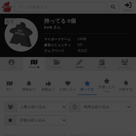
ログイン
持ってる 0個
たまご
ksnk さん
248個
マイボードゲーム
0件
参加コミュニティ
未設定
ウェブページ
トップ
ゲーム一覧
マイリスト
投稿履歴
ボ
ドゲ
会
コミュニティ
評価したゲ
全て
興味あり
経験あり
お気に入り
持ってる
比較する
ーム