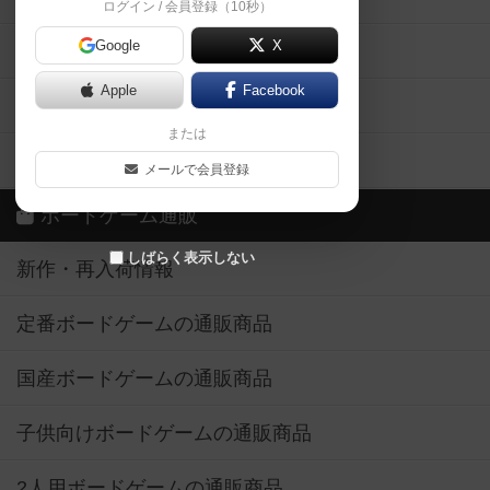
ログイン / 会員登録（10秒）
Google
X
ボドとも・会員一覧
Apple
Facebook
ボードゲーム業界コラム
または
ボドゲーマご利用案内
メールで会員登録
ボードゲーム通販
しばらく表示しない
新作・再入荷情報
定番ボードゲームの通販商品
国産ボードゲームの通販商品
子供向けボードゲームの通販商品
2人用ボードゲームの通販商品