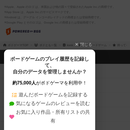
※Apple、Apple のロゴ は、米国および他の国々で登録されたApple Inc.の商標です。
※App Store は、Apple Inc.のサービスマークです。
※Android は、グーグル インコーポレイテッドの商標または登録商標です。
※Google Play とそのロゴは、Google Inc.の商標または登録商標です。
閉じる
ボドゲーマTOP
ボドとも一覧
ksnk
マイボードゲーム
持ってる
ボドゲーマTOP
ボードゲームのプレイ履歴を記録し
て、
ボードゲームを検索する
自分のデータを管理しませんか？
約75,000人
がボドゲーマを利用中！
ボードゲームの新着レビュー
遊んだボードゲームを記録する
ボードゲーム会情報
気になるゲームのレビューを読む
お気に入り作品・所有リストの共
メカニクス特集
有
掲示板・トピックス