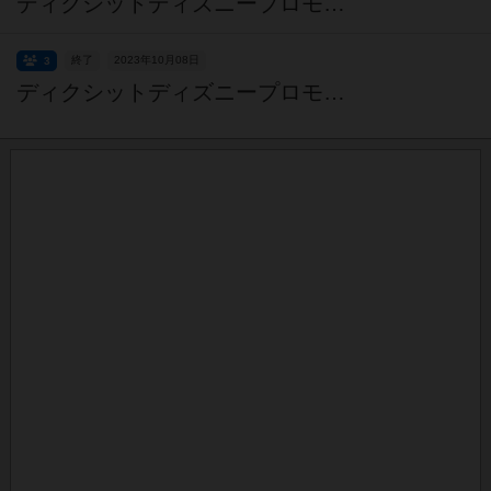
ディクシットディズニープロモカード争奪戦その４
終了
2023年10月08日
3
ディクシットディズニープロモカード争奪戦その３