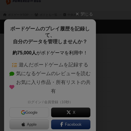
閉じる
ボドゲーマTOP
ボドとも一覧
中央ボドゲ会
ボドゲーマTOP
ボードゲームのプレイ履歴を記録し
て、
ボードゲームを検索する
自分のデータを管理しませんか？
約75,000人
がボドゲーマを利用中！
ボードゲームの新着レビュー
遊んだボードゲームを記録する
ボードゲーム会情報
気になるゲームのレビューを読む
お気に入り作品・所有リストの共
メカニクス特集
有
掲示板・トピックス
ログイン / 会員登録（10秒）
Google
X
ボドとも・会員一覧
Apple
Facebook
ボードゲーム業界コラム