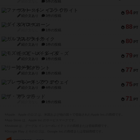
紹介文なし
5件の投稿
ファースト・イン・フライト
94
PT
紹介文あり
3件の投稿
ダイススローン
88
PT
紹介文なし
1件の投稿
ガルフストライク
80
PT
紹介文あり
1件の投稿
モズビ－ズ・レイダ－ズ
79
PT
紹介文あり
1件の投稿
リー対グラント
77
PT
紹介文あり
1件の投稿
ブレーキング・アウェイ
75
PT
紹介文あり
4件の投稿
ザ・フラッド
71
PT
紹介文なし
1件の投稿
※Apple、Apple のロゴ は、米国および他の国々で登録されたApple Inc.の商標です。
※App Store は、Apple Inc.のサービスマークです。
※Android は、グーグル インコーポレイテッドの商標または登録商標です。
※Google Play とそのロゴは、Google Inc.の商標または登録商標です。