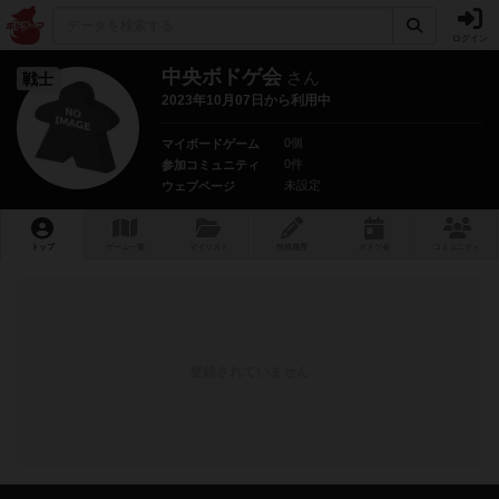
ログイン
中央ボドゲ会
さん
戦士
2023年10月07日から利用中
0個
マイボードゲーム
0件
参加コミュニティ
未設定
ウェブページ
トップ
ゲーム一覧
マイリスト
投稿履歴
ボ
ドゲ
会
コミュニティ
登録されていません