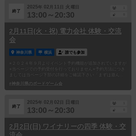
2025
02
11
火
年
月
日
曜日
1
終了
13:00～20:30
0
2月11日(火・祝) 電力会社 体験・交流
会
神奈川県
横浜
誰でも参加
※２０２４年９月よりイベント予約機能が追加されていますが
※当ページでの予約受付を行っておりません※予約方法につき
ましては当ページ下部の詳細をご確認下さい「まずは遊ん...
#神奈川県のボードゲーム会
2025
02
02
日
年
月
日
曜日
1
終了
13:00～20:30
0
2月2日(日) ワイナリーの四季 体験・交
流会