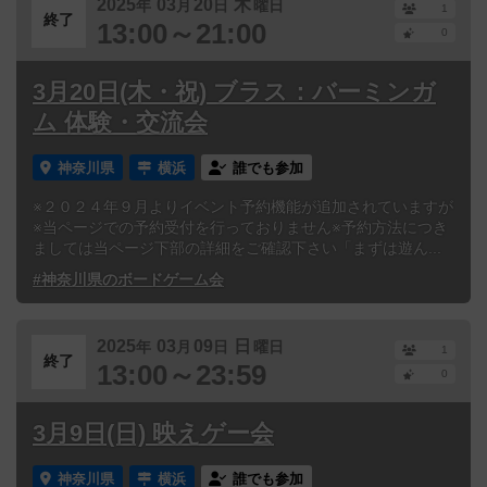
2025
03
20
木
年
月
日
曜日
1
終了
13:00～21:00
0
3月20日(木・祝) ブラス：バーミンガ
ム 体験・交流会
神奈川県
横浜
誰でも参加
※２０２４年９月よりイベント予約機能が追加されていますが
※当ページでの予約受付を行っておりません※予約方法につき
ましては当ページ下部の詳細をご確認下さい「まずは遊ん...
#神奈川県のボードゲーム会
2025
03
09
日
年
月
日
曜日
1
終了
13:00～23:59
0
3月9日(日) 映えゲー会
神奈川県
横浜
誰でも参加