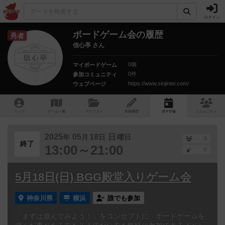
ログイン
ボードゲーム会の履歴
勇者
信心亭 さん
0個
マイボードゲーム
0件
参加コミュニティ
https://www.sinjintei.com/
ウェブページ
トップ
ゲーム一覧
マイリスト
投稿履歴
ボ
ドゲ
会
コミュニティ
2025
05
18
日
年
月
日
曜日
3
終了
13:00～21:00
0
5月18日(日) BGG殿堂入りゲーム会
神奈川県
横浜
誰でも参加
「まずは遊んでみよう！」をコンセプトに、ボードゲームを