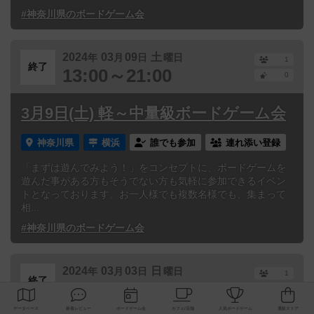
#神奈川県のボードゲーム会
2024
03
09
土
年
月
日
曜日
1
終了
13:00～21:00
0
3月9日(土) 軽～中量級ボードゲーム会
神奈川県
横浜
誰でも参加
連れ添い登録
「まずは遊んでみよう！」をコンセプトに、ボードゲームを
遊んだ事がある方もそうでない方も気軽に参加できるイベン
トとなっております。お一人様でも複数名様でも、集まって
相...
#神奈川県のボードゲーム会
2024
03
03
日
年
月
日
曜日
1
終了
13:00～21:00
0