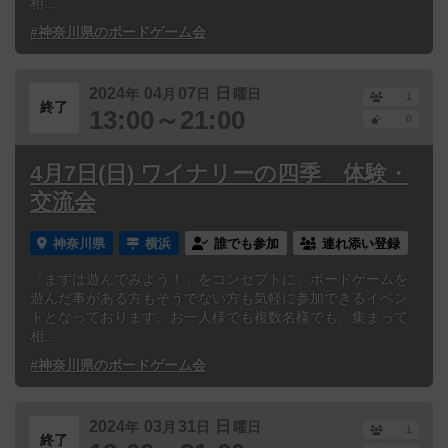
相...
#神奈川県のボードゲーム会
2024
04
07
日
年
月
日
曜日
1
終了
13:00～21:00
0
4月7日(日) ワイナリーの四季 体験・
交流会
神奈川県
横浜
誰でも参加
連れ添い登録
「まずは遊んでみよう！」をコンセプトに、ボードゲームを
遊んだ事がある方もそうでない方も気軽に参加できるイベン
トとなっております。お一人様でも複数名様でも、集まって
相...
#神奈川県のボードゲーム会
2024
03
31
日
年
月
日
曜日
1
終了