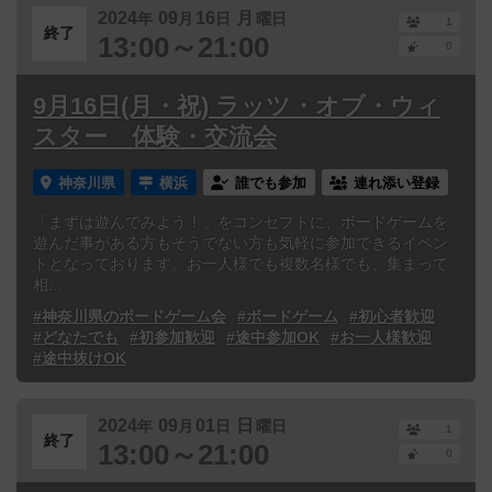
2024
09
16
月
年
月
日
曜日
1
終了
13:00～21:00
0
9月16日(月・祝) ラッツ・オブ・ウィ
スター 体験・交流会
神奈川県
横浜
誰でも参加
連れ添い登録
「まずは遊んでみよう！」をコンセプトに、ボードゲームを
遊んだ事がある方もそうでない方も気軽に参加できるイベン
トとなっております。お一人様でも複数名様でも、集まって
相...
#神奈川県のボードゲーム会
#ボードゲーム
#初心者歓迎
#どなたでも
#初参加歓迎
#途中参加OK
#お一人様歓迎
#途中抜けOK
2024
09
01
日
年
月
日
曜日
1
終了
13:00～21:00
0