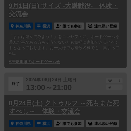
9月1日(日) サイズ -大鎌戦役- 体験・
交流会
神奈川県
横浜
誰でも参加
連れ添い登録
「まずは遊んでみよう！」をコンセプトに、ボードゲームを
遊んだ事がある方もそうでない方も気軽に参加できるイベン
トとなっております。お一人様でも複数名様でも、集まって
相...
#神奈川県のボードゲーム会
2024
08
24
土
年
月
日
曜日
1
終了
13:00～21:00
0
8月24日(土) クトゥルフ ～死もまた死
すべし～ 体験・交流会
神奈川県
横浜
誰でも参加
連れ添い登録