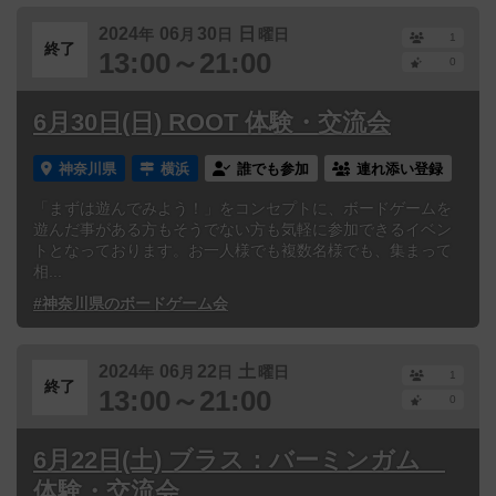
2024
06
30
日
年
月
日
曜日
1
終了
13:00～21:00
0
6月30日(日) ROOT 体験・交流会
神奈川県
横浜
誰でも参加
連れ添い登録
「まずは遊んでみよう！」をコンセプトに、ボードゲームを
遊んだ事がある方もそうでない方も気軽に参加できるイベン
トとなっております。お一人様でも複数名様でも、集まって
相...
#神奈川県のボードゲーム会
2024
06
22
土
年
月
日
曜日
1
終了
13:00～21:00
0
6月22日(土) ブラス：バーミンガム
体験・交流会