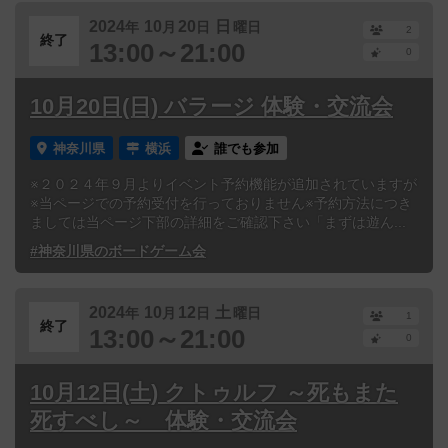
2024
10
20
日
年
月
日
曜日
2
終了
13:00～21:00
0
10月20日(日) バラージ 体験・交流会
神奈川県
横浜
誰でも参加
※２０２４年９月よりイベント予約機能が追加されていますが
※当ページでの予約受付を行っておりません※予約方法につき
ましては当ページ下部の詳細をご確認下さい「まずは遊ん...
#神奈川県のボードゲーム会
2024
10
12
土
年
月
日
曜日
1
終了
13:00～21:00
0
10月12日(土) クトゥルフ ～死もまた
死すべし～ 体験・交流会