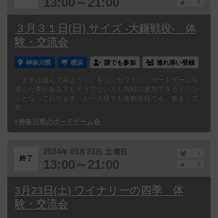
13:00～21:00
0
３月３１日(日) サイズ -大鎌戦役- 体
験・交流会
神奈川県
横浜
誰でも参加
連れ添い登録
「まずは遊んでみよう！」をコンセプトに、ボードゲームを
遊んだ事がある方もそうでない方も気軽に参加できるイベン
トとなっております。お一人様でも複数名様でも、集まって
相...
#神奈川県のボードゲーム会
2024
03
23
土
年
月
日
曜日
1
終了
13:00～21:00
0
3月23日(土) ワイナリーの四季 体
験・交流会