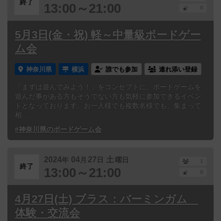
終了
13:00～21:00
0
5月3日(金・祝) 軽～中量級ボードゲー
ム会
神奈川県
横浜
誰でも参加
連れ添い登録
「まずは遊んでみよう！」をコンセプトに、ボードゲームを
遊んだ事がある方もそうでない方も気軽に参加できるイベン
トとなっております。お一人様でも複数名様でも、集まって
相...
#神奈川県のボードゲーム会
2024
04
27
土
年
月
日
曜日
1
終了
13:00～21:00
0
4月27日(土) ブラス：バーミンガム
体験・交流会