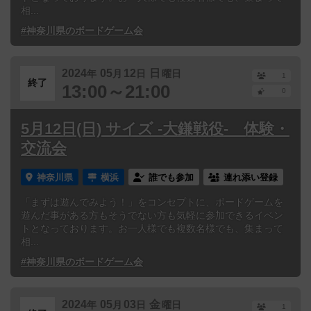
相...
#神奈川県のボードゲーム会
2024
05
12
日
年
月
日
曜日
1
終了
13:00～21:00
0
5月12日(日) サイズ -大鎌戦役- 体験・
交流会
神奈川県
横浜
誰でも参加
連れ添い登録
「まずは遊んでみよう！」をコンセプトに、ボードゲームを
遊んだ事がある方もそうでない方も気軽に参加できるイベン
トとなっております。お一人様でも複数名様でも、集まって
相...
#神奈川県のボードゲーム会
2024
05
03
金
年
月
日
曜日
1