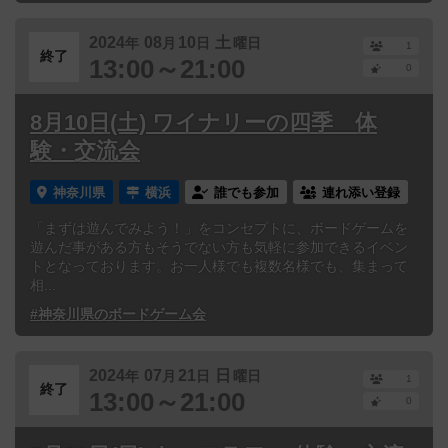
2024
08
10
土
年
月
日
曜日
1
終了
13:00～21:00
0
8月10日(土) ワイナリーの四季 体
験・交流会
神奈川県
横浜
誰でも参加
連れ添い登録
「まずは遊んでみよう！」をコンセプトに、ボードゲームを
遊んだ事がある方もそうでない方も気軽に参加できるイベン
トとなっております。お一人様でも複数名様でも、集まって
相...
#神奈川県のボードゲーム会
2024
07
21
日
年
月
日
曜日
1
終了
13:00～21:00
0