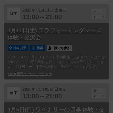
2025
01
11
土
年
月
日
曜日
1
終了
13:00～21:00
0
1月11日(土) テラフォーミングマーズ
体験・交流会
神奈川県
横浜
誰でも参加
※２０２４年９月よりイベント予約機能が追加されていますが
※当ページでの予約受付を行っておりません※予約方法につき
ましては当ページ下部の詳細をご確認下さい「まずは遊ん...
#神奈川県のボードゲーム会
2025
01
05
日
年
月
日
曜日
1
終了
13:00～21:00
0
1月5日(日) ワイナリーの四季 体験・交