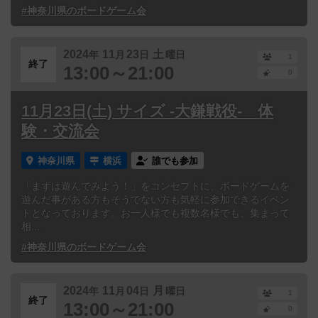
#神奈川県のボードゲーム会
2024
11
23
土
年
月
日
曜日
1
終了
13:00～21:00
0
11月23日(土) サイズ -大鎌戦役- 体
験・交流会
神奈川県
横浜
誰でも参加
「まずは遊んでみよう！」をコンセプトに、ボードゲームを
遊んだ事がある方もそうでない方も気軽に参加できるイベン
トとなっております。お一人様でも複数名様でも、集まって
相...
#神奈川県のボードゲーム会
2024
11
04
月
年
月
日
曜日
1
終了
13:00～21:00
0