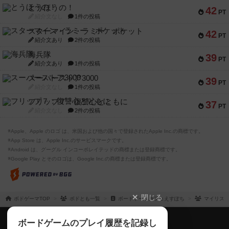
とうほうの！
42
PT
紹介文なし
1件の投稿
スターマイン・ラミー ポケット
42
PT
紹介文あり
2件の投稿
海兵隊
39
PT
紹介文あり
1件の投稿
スーパーストア3000
39
PT
紹介文なし
1件の投稿
フリップ７：復讐心とともに
37
PT
紹介文なし
2件の投稿
※Apple、Apple のロゴ は、米国および他の国々で登録されたApple Inc.の商標です。
※App Store は、Apple Inc.のサービスマークです。
※Android は、グーグル インコーポレイテッドの商標または登録商標です。
※Google Play とそのロゴは、Google Inc.の商標または登録商標です。
閉じる
ボドゲーマTOP
ボドとも一覧
ボードゲームカフェえすぽち
マイリス
ボドゲーマTOP
ボードゲームのプレイ履歴を記録し