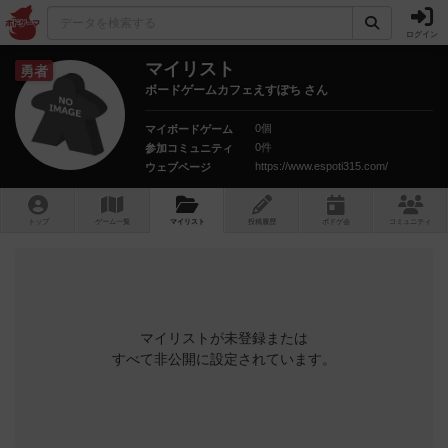
ログイン
マイリスト
勇者
ボードゲームカフェえすぽち さん
0個
マイボードゲーム
0件
参加コミュニティ
https://www.espoti315.com/
ウェブページ
トップ
ゲーム一覧
マイリスト
投稿履歴
ボ
ドゲ
会
コミュニティ
マイリストが未登録または
すべて非公開に設定されています。