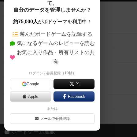
て、
ボードゲームを検索する
自分のデータを管理しませんか？
約75,000人
がボドゲーマを利用中！
ボードゲームの新着レビュー
遊んだボードゲームを記録する
ボードゲーム会情報
気になるゲームのレビューを読む
お気に入り作品・所有リストの共
メカニクス特集
有
掲示板・トピックス
ログイン / 会員登録（10秒）
Google
X
ボドとも・会員一覧
Apple
Facebook
ボードゲーム業界コラム
または
ボドゲーマご利用案内
メールで会員登録
ボードゲーム通販