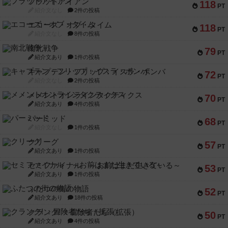
フラットアイアン
118
PT
紹介文なし
2件の投稿
エコーズ・オブ・タイム
118
PT
紹介文なし
8件の投稿
南北戦争
79
PT
紹介文あり
1件の投稿
キャプテン・フリップ：イスラ・ボンバ
72
PT
紹介文なし
2件の投稿
メメントオンラインタクティクス
70
PT
紹介文あり
4件の投稿
パーミッド
68
PT
紹介文なし
1件の投稿
クリーグ
57
PT
紹介文あり
1件の投稿
セミファイナル ～お前はまだ生きている～
53
PT
紹介文あり
1件の投稿
ふたつの街の物語
52
PT
紹介文あり
18件の投稿
クランク! ：冒険者たち（拡張）
50
PT
紹介文あり
4件の投稿