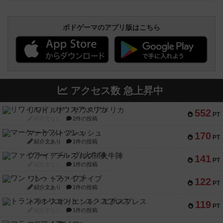
ボドゲーマのアプリ版はこちら
アクセス数 急上昇中
リワイルド：サウスアメリカ
552
PT
紹介文なし
2件の投稿
マーケットフレッシュ
170
PT
紹介文あり
1件の投稿
ファイアー・ブルズ / 火牛陣
141
PT
紹介文なし
1件の投稿
ワン・トゥ・ファイブ
122
PT
紹介文あり
1件の投稿
トランスオリエント・エクスプレス
119
PT
紹介文なし
1件の投稿