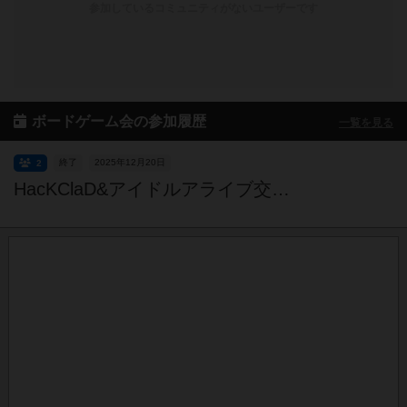
参加しているコミュニティがないユーザーです
ボードゲーム会の参加履歴
一覧を見る
終了
2025年12月20日
2
HacKClaD&アイドルアライブ交流会～in川越～