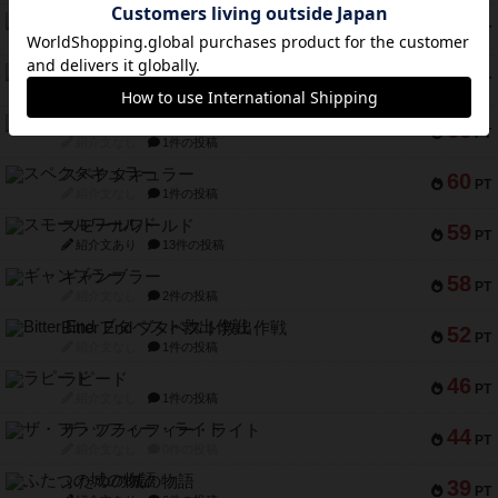
リスボン・トラム 28
73
PT
紹介文あり
9件の投稿
アマナイト
73
PT
紹介文なし
1件の投稿
ブラヴェスト
66
PT
紹介文なし
1件の投稿
スペクタキュラー
60
PT
紹介文なし
1件の投稿
スモールワールド
59
PT
紹介文あり
13件の投稿
ギャンブラー
58
PT
紹介文なし
2件の投稿
Bitter End ブタペスト救出作戦
52
PT
紹介文なし
1件の投稿
ラピード
46
PT
紹介文なし
1件の投稿
ザ・フラッフィー・ライト
44
PT
紹介文なし
0件の投稿
ふたつの城の物語
39
PT