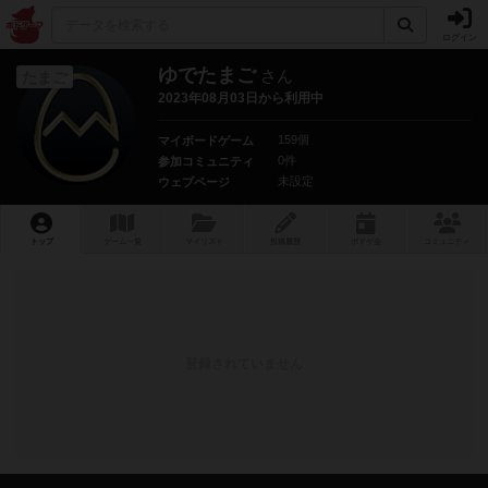
ログイン
ゆでたまご
さん
たまご
2023年08月03日から利用中
159個
マイボードゲーム
0件
参加コミュニティ
未設定
ウェブページ
トップ
ゲーム一覧
マイリスト
投稿履歴
ボ
ドゲ
会
コミュニティ
登録されていません