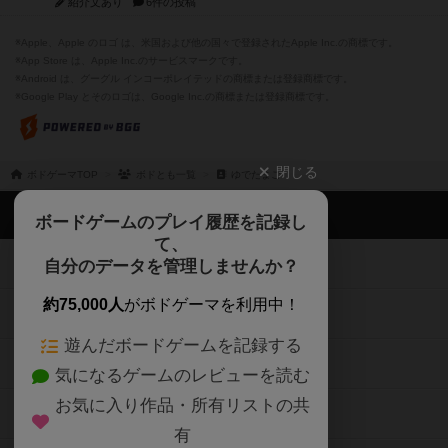
紹介文あり
6件の投稿
※Apple、Apple のロゴ は、米国および他の国々で登録されたApple Inc.の商標です。
※App Store は、Apple Inc.のサービスマークです。
※Android は、グーグル インコーポレイテッドの商標または登録商標です。
※Google Play とそのロゴは、Google Inc.の商標または登録商標です。
閉じる
ボドゲーマTOP
ボドとも一覧
ゆでたまご
ボドゲーマTOP
ボードゲームのプレイ履歴を記録し
て、
ボードゲームを検索する
自分のデータを管理しませんか？
約75,000人
がボドゲーマを利用中！
ボードゲームの新着レビュー
遊んだボードゲームを記録する
ボードゲーム会情報
気になるゲームのレビューを読む
お気に入り作品・所有リストの共
メカニクス特集
有