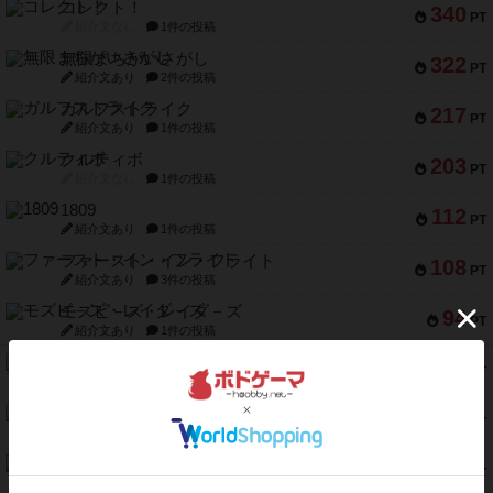
コレクト！
340
PT
紹介文なし
1件の投稿
無限まちがいさがし
322
PT
紹介文あり
2件の投稿
ガルフストライク
217
PT
紹介文あり
1件の投稿
クルティボ
203
PT
紹介文なし
1件の投稿
1809
112
PT
紹介文あり
1件の投稿
ファースト・イン・フライト
108
PT
紹介文あり
3件の投稿
モズビ－ズ・レイダ－ズ
94
PT
紹介文あり
1件の投稿
テンプテーション
79
PT
紹介文なし
2件の投稿
インドネシア
78
PT
紹介文あり
2件の投稿
宵と暁の呪文書
75
PT
紹介文あり
8件の投稿