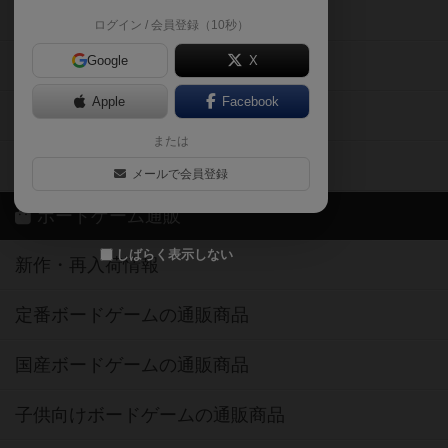
掲示板・トピックス
ログイン / 会員登録（10秒）
Google
X
ボドとも・会員一覧
Apple
Facebook
ボードゲーム業界コラム
または
ボドゲーマご利用案内
メールで会員登録
ボードゲーム通販
しばらく表示しない
新作・再入荷情報
定番ボードゲームの通販商品
国産ボードゲームの通販商品
子供向けボードゲームの通販商品