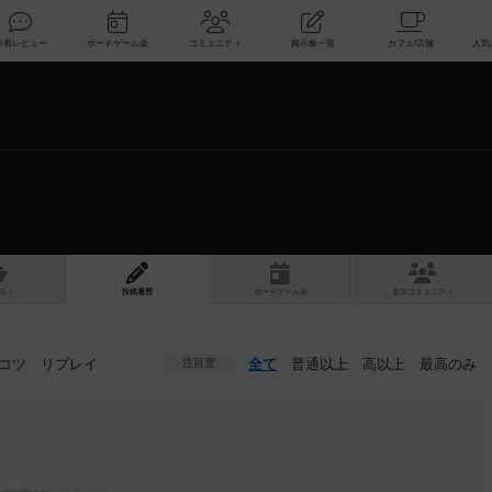
索
新着レビュー
ボードゲーム会
コミュニティ
掲示板一覧
スト
投稿履歴
ボ
ー
ドゲ
ーム
会
参加
コミュニティ
コツ
リプレイ
全て
普通以上
高以上
最高のみ
注目度