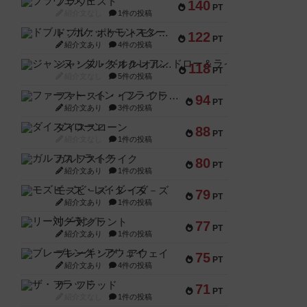
ブラヴェスト
140
PT
紹介文なし
1件の投稿
ドブル：ポケットモンスター
122
PT
紹介文あり
4件の投稿
ジャンヌ・ダルク-オルレアン ドロー＆ライト
118
PT
紹介文なし
5件の投稿
ファースト・イン・フライト
94
PT
紹介文あり
3件の投稿
ダイススローン
88
PT
紹介文なし
1件の投稿
ガルフストライク
80
PT
紹介文あり
1件の投稿
モズビ－ズ・レイダ－ズ
79
PT
紹介文あり
1件の投稿
リー対グラント
77
PT
紹介文あり
1件の投稿
ブレーキング・アウェイ
75
PT
紹介文あり
4件の投稿
ザ・フラッド
71
PT
紹介文なし
1件の投稿