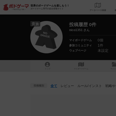
世界のボードゲームを楽しもう！
ボードゲーム専門の総合情報サイト
データベース
検
貴族
投稿履歴 0件
nico1351 さん
0個
マイボードゲーム
1件
参加コミュニティ
未設定
ウェブページ
トップ
マイボードゲーム
マイリ
全て
レビュー
ルール
/インスト
戦略
や
投稿種別