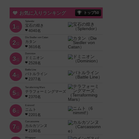
お気に入りランキング
トップ50
Splendor
1
宝石の煌き
位
4040名
Die Siedler von Catan
2
カタン
位
3616名
Dominion
3
ドミニオン
位
2528名
Battle Line
4
バトルライン
位
2377名
Terraforming Mars
5
テラフォーミングマーズ
位
2370名
6 nimmt!
6
ニムト
位
2201名
Carcassonne
7
カルカソンヌ
位
2190名
Wingspan