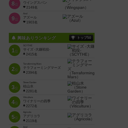
8
ウイングスパン
位
2149名
Azul
9
アズール
位
1903名
興味ありランキング
トップ50
SCYTHE
1
サイズ -大鎌戦役-
位
2415名
Terraforming Mars
2
テラフォーミングマーズ
位
2394名
Stone Garden
3
枯山水
位
2281名
Viticulture
4
ワイナリーの四季
位
2272名
Agricola
5
アグリコラ
位
2119名
Azul