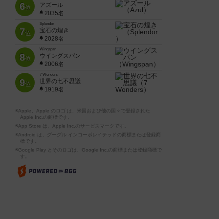
6
アズール
位
2035名
Splendor
7
宝石の煌き
位
2028名
Wingspan
8
ウイングスパン
位
2006名
7 Wonders
9
世界の七不思議
位
1919名
※Apple、Apple のロゴ は、米国および他の国々で登録された
Apple Inc.の商標です。
※App Store は、Apple Inc.のサービスマークです。
※Android は、グーグル インコーポレイテッドの商標または登録商
標です。
※Google Play とそのロゴは、Google Inc.の商標または登録商標で
す。