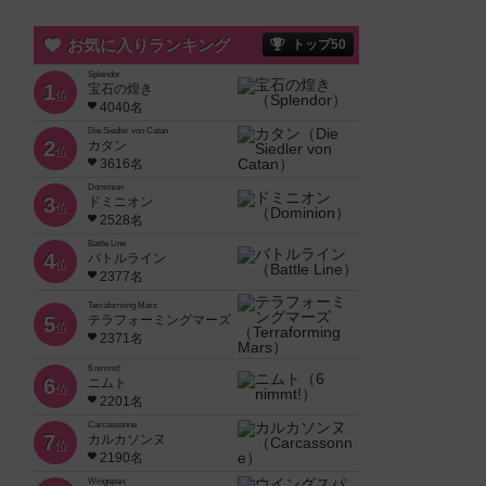
お気に入りランキング
トップ50
Splendor
1
宝石の煌き
位
4040名
Die Siedler von Catan
2
カタン
位
3616名
Dominion
3
ドミニオン
位
2528名
Battle Line
4
バトルライン
位
2377名
Terraforming Mars
5
テラフォーミングマーズ
位
2371名
6 nimmt!
6
ニムト
位
2201名
Carcassonne
7
カルカソンヌ
位
2190名
Wingspan