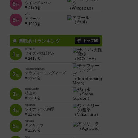
8
ウイングスパン
位
2149名
Azul
9
アズール
位
1903名
興味ありランキング
トップ50
SCYTHE
1
サイズ -大鎌戦役-
位
2415名
Terraforming Mars
2
テラフォーミングマーズ
位
2394名
Stone Garden
3
枯山水
位
2281名
Viticulture
4
ワイナリーの四季
位
2272名
Agricola
5
アグリコラ
位
2120名
Azul