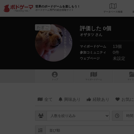
世界のボードゲームを楽しもう！
ボードゲーム専門の総合情報サイト
データベース
検
たまご
評価した 0個
オザタツ さん
13個
マイボードゲーム
0件
参加コミュニティ
未設定
ウェブページ
トップ
マイボードゲーム
マイリ
全て
興味あり
経験あり
お気に