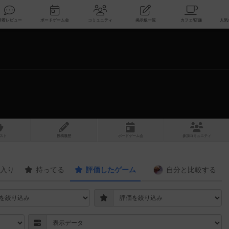
索
新着レビュー
ボードゲーム会
コミュニティ
掲示板一覧
スト
投稿履歴
ボ
ー
ドゲ
ーム
会
参加
コミュニティ
入り
持ってる
評価したゲーム
自分と
比較する