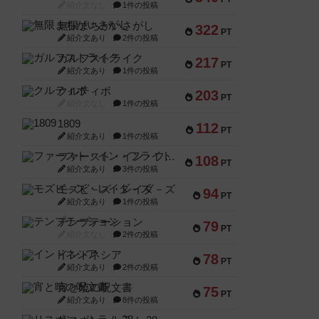
紹介文なし
1件の投稿
無限まちがいさがし
322
PT
紹介文あり
2件の投稿
ガルフストライク
217
PT
紹介文あり
1件の投稿
クルティボ
203
PT
紹介文なし
1件の投稿
1809
112
PT
紹介文あり
1件の投稿
ファースト・イン・フライト
108
PT
紹介文あり
3件の投稿
モズビ－ズ・レイダ－ズ
94
PT
紹介文あり
1件の投稿
テンプテーション
79
PT
紹介文なし
2件の投稿
インドネシア
78
PT
紹介文あり
2件の投稿
宵と暁の呪文書
75
PT
紹介文あり
8件の投稿