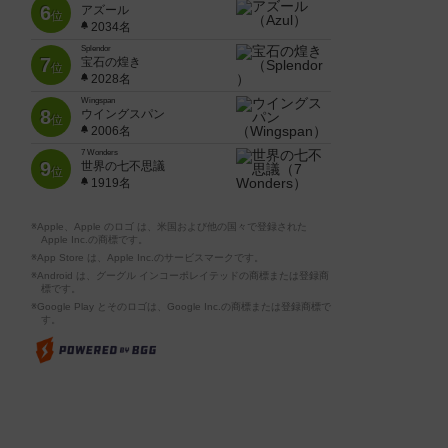
6
アズール
位
2034名
Splendor
7
宝石の煌き
位
2028名
Wingspan
8
ウイングスパン
位
2006名
7 Wonders
9
世界の七不思議
位
1919名
※Apple、Apple のロゴ は、米国および他の国々で登録された
Apple Inc.の商標です。
※App Store は、Apple Inc.のサービスマークです。
※Android は、グーグル インコーポレイテッドの商標または登録商
標です。
※Google Play とそのロゴは、Google Inc.の商標または登録商標で
す。