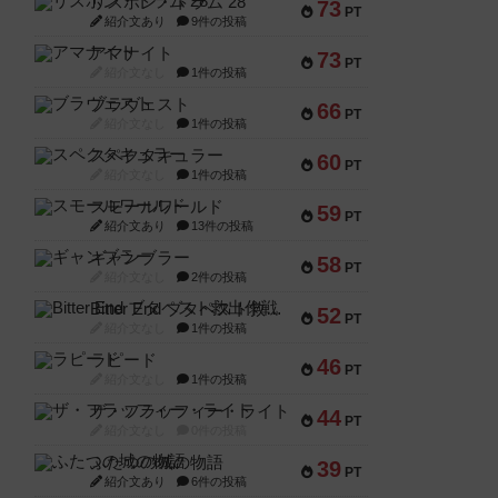
リスボン・トラム 28
73
PT
紹介文あり
9件の投稿
アマナイト
73
PT
紹介文なし
1件の投稿
ブラヴェスト
66
PT
紹介文なし
1件の投稿
スペクタキュラー
60
PT
紹介文なし
1件の投稿
スモールワールド
59
PT
紹介文あり
13件の投稿
ギャンブラー
58
PT
紹介文なし
2件の投稿
Bitter End ブタペスト救出作戦
52
PT
紹介文なし
1件の投稿
ラピード
46
PT
紹介文なし
1件の投稿
ザ・フラッフィー・ライト
44
PT
紹介文なし
0件の投稿
ふたつの城の物語
39
PT
紹介文あり
6件の投稿