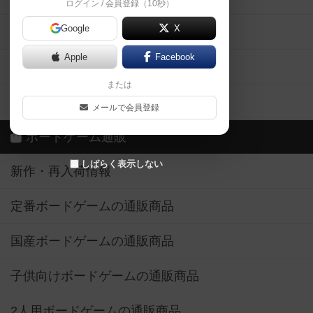
ログイン / 会員登録（10秒）
Google
X
ボドとも・会員一覧
Apple
Facebook
ボードゲーム業界コラム
または
ボドゲーマご利用案内
メールで会員登録
ボードゲーム通販
しばらく表示しない
新作・再入荷情報
定番ボードゲームの通販商品
国産ボードゲームの通販商品
子供向けボードゲームの通販商品
2人用ボードゲームの通販商品