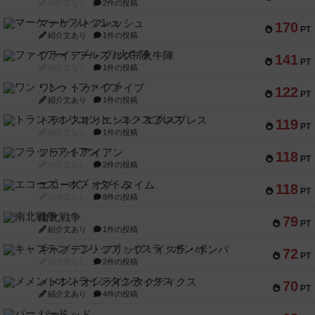
紹介文なし
2件の投稿
マーケットフレッシュ
170
PT
紹介文あり
1件の投稿
ファイアー・ブルズ / 火牛陣
141
PT
紹介文なし
1件の投稿
ワン・トゥ・ファイブ
122
PT
紹介文あり
1件の投稿
トランスオリエント・エクスプレス
119
PT
紹介文なし
1件の投稿
フラットアイアン
118
PT
紹介文なし
2件の投稿
エコーズ・オブ・タイム
118
PT
紹介文なし
8件の投稿
南北戦争
79
PT
紹介文あり
1件の投稿
キャプテン・フリップ：イスラ・ボンバ
72
PT
紹介文なし
2件の投稿
メメントオンラインタクティクス
70
PT
紹介文あり
4件の投稿
パーミッド