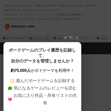
※Apple、Apple のロゴ は、米国および他の国々で登録されたApple Inc.の商標です。
※App Store は、Apple Inc.のサービスマークです。
※Android は、グーグル インコーポレイテッドの商標または登録商標です。
※Google Play とそのロゴは、Google Inc.の商標または登録商標です。
閉じる
ボドゲーマTOP
ボドとも一覧
aoiro
マイボードゲーム
お気に入
ボドゲーマTOP
ボードゲームのプレイ履歴を記録し
て、
ボードゲームを検索する
自分のデータを管理しませんか？
約75,000人
がボドゲーマを利用中！
ボードゲームの新着レビュー
遊んだボードゲームを記録する
ボードゲーム会情報
気になるゲームのレビューを読む
お気に入り作品・所有リストの共
メカニクス特集
有
掲示板・トピックス