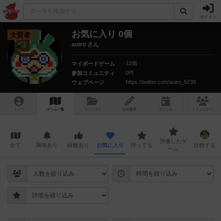
ログイン
お気に入り 0個
大賢者
aoiro さん
12個
マイボードゲーム
0件
参加コミュニティ
https://twitter.com/aoiro_5239
ウェブページ
トップ
ゲーム一覧
マイリスト
投稿履歴
ボ
ドゲ
会
コミュニティ
評価したゲ
全て
興味あり
経験あり
お気に入り
持ってる
比較する
ーム