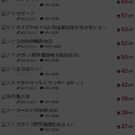
68
PT
紹介文なし
1件の投稿
クリーグ
57
PT
紹介文あり
1件の投稿
セミファイナル ～お前はまだ生きている～
53
PT
紹介文あり
1件の投稿
ふたつの街の物語
52
PT
紹介文あり
18件の投稿
クランク! ：冒険者たち（拡張）
50
PT
紹介文あり
4件の投稿
とうほうの！
42
PT
紹介文なし
1件の投稿
スターマイン・ラミー ポケット
42
PT
紹介文あり
2件の投稿
海兵隊
39
PT
紹介文あり
1件の投稿
スーパーストア3000
39
PT
紹介文なし
1件の投稿
フリップ７：復讐心とともに
37
PT
紹介文なし
2件の投稿