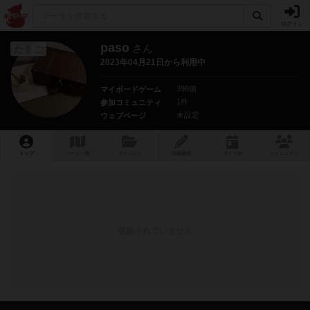
ログイン
paso
さん
たまご
2023年04月21日から利用中
398個
マイボードゲーム
1件
参加コミュニティ
未設定
ウェブページ
トップ
ゲーム一覧
マイリスト
投稿履歴
ボ
ドゲ
会
コミュニティ
登録されていません