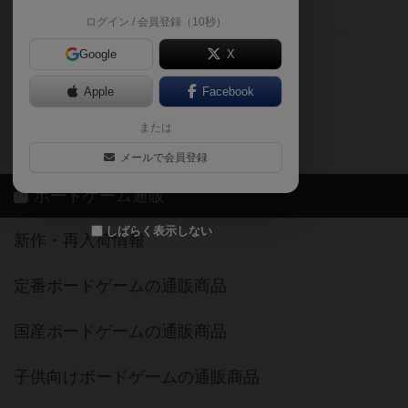
掲示板・トピックス
ログイン / 会員登録（10秒）
Google
X
ボドとも・会員一覧
Apple
Facebook
ボードゲーム業界コラム
または
ボドゲーマご利用案内
メールで会員登録
ボードゲーム通販
しばらく表示しない
新作・再入荷情報
定番ボードゲームの通販商品
国産ボードゲームの通販商品
子供向けボードゲームの通販商品