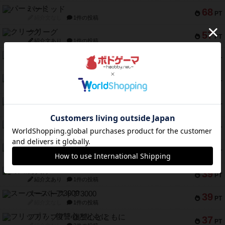
パーミッド
68
PT
紹介文なし
1件の投稿
クリーグ
57
PT
紹介文あり
1件の投稿
セミファイナル ～お前はまだ生きている～
53
PT
紹介文あり
1件の投稿
ふたつの街の物語
52
PT
紹介文あり
18件の投稿
クランク! ：冒険者たち（拡張）
50
PT
紹介文あり
4件の投稿
とうほうの！
42
PT
紹介文なし
1件の投稿
スターマイン・ラミー ポケット
42
PT
紹介文あり
2件の投稿
海兵隊
39
PT
紹介文あり
1件の投稿
スーパーストア3000
39
PT
紹介文なし
1件の投稿
フリップ７：復讐心とともに
37
PT