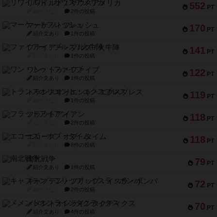
リワイルド：サウスアメリカ
552
PT
紹介文なし
2件の投稿
マーケットフレッシュ
170
PT
紹介文あり
1件の投稿
ファイアー・ブルズ / 火牛陣
141
PT
紹介文なし
1件の投稿
ワン・トゥ・ファイブ
122
PT
紹介文あり
1件の投稿
トランスオリエント・エクスプレス
119
PT
紹介文なし
1件の投稿
フラットアイアン
118
PT
紹介文なし
2件の投稿
エコーズ・オブ・タイム
118
PT
紹介文なし
8件の投稿
南北戦争
79
PT
紹介文あり
1件の投稿
キャプテン・フリップ：イスラ・ボンバ
72
PT
紹介文なし
2件の投稿
メメントオンラインタクティクス
70
PT
紹介文あり
4件の投稿