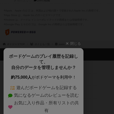
紹介文なし
2件の投稿
※Apple、Apple のロゴ は、米国および他の国々で登録されたApple Inc.の商標です。
※App Store は、Apple Inc.のサービスマークです。
※Android は、グーグル インコーポレイテッドの商標または登録商標です。
※Google Play とそのロゴは、Google Inc.の商標または登録商標です。
閉じる
ボドゲーマTOP
ボドとも一覧
paso
ボドゲーマTOP
ボードゲームのプレイ履歴を記録し
て、
ボードゲームを検索する
自分のデータを管理しませんか？
約75,000人
がボドゲーマを利用中！
ボードゲームの新着レビュー
遊んだボードゲームを記録する
ボードゲーム会情報
気になるゲームのレビューを読む
お気に入り作品・所有リストの共
メカニクス特集
有