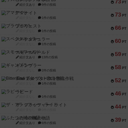
73
PT
紹介文あり
9件の投稿
アマナイト
73
PT
紹介文なし
1件の投稿
ブラヴェスト
66
PT
紹介文なし
1件の投稿
スペクタキュラー
60
PT
紹介文なし
1件の投稿
スモールワールド
59
PT
紹介文あり
13件の投稿
ギャンブラー
58
PT
紹介文なし
2件の投稿
Bitter End ブタペスト救出作戦
52
PT
紹介文なし
1件の投稿
ラピード
46
PT
紹介文なし
1件の投稿
ザ・フラッフィー・ライト
44
PT
紹介文なし
0件の投稿
ふたつの城の物語
39
PT
紹介文あり
6件の投稿