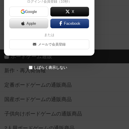
ログイン / 会員登録（10秒）
Google
X
ボドとも・会員一覧
Apple
Facebook
ボードゲーム業界コラム
または
ボドゲーマご利用案内
メールで会員登録
ボードゲーム通販
しばらく表示しない
新作・再入荷情報
定番ボードゲームの通販商品
国産ボードゲームの通販商品
子供向けボードゲームの通販商品
2人用ボードゲームの通販商品