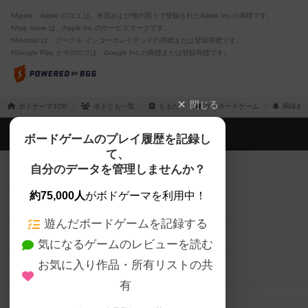
※Apple、Apple のロゴ は、米国および他の国々で登録されたApple Inc.の商標です。
※App Store は、Apple Inc.のサービスマークです。
※Android は、グーグル インコーポレイテッドの商標または登録商標です。
※Google Play とそのロゴは、Google Inc.の商標または登録商標です。
閉じる
ボドゲーマTOP
ボドとも一覧
ももた
マイボードゲーム
興味あ
ボドゲーマTOP
ボードゲームのプレイ履歴を記録し
て、
ボードゲームを検索する
自分のデータを管理しませんか？
約75,000人
がボドゲーマを利用中！
ボードゲームの新着レビュー
遊んだボードゲームを記録する
ボードゲーム会情報
気になるゲームのレビューを読む
お気に入り作品・所有リストの共
メカニクス特集
有
掲示板・トピックス