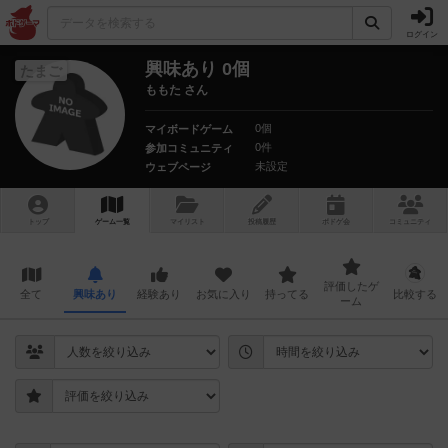
ログイン
興味あり 0個
たまご
ももた さん
0個
マイボードゲーム
0件
参加コミュニティ
未設定
ウェブページ
トップ
ゲーム一覧
マイリスト
投稿履歴
ボ
ドゲ
会
コミュニティ
評価したゲ
全て
興味あり
経験あり
お気に入り
持ってる
比較する
ーム