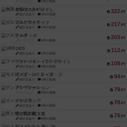
紹介文なし
1件の投稿
無限まちがいさがし
322
PT
紹介文あり
2件の投稿
ガルフストライク
217
PT
紹介文あり
1件の投稿
クルティボ
203
PT
紹介文なし
1件の投稿
1809
112
PT
紹介文あり
1件の投稿
ファースト・イン・フライト
108
PT
紹介文あり
3件の投稿
モズビ－ズ・レイダ－ズ
94
PT
紹介文あり
1件の投稿
テンプテーション
79
PT
紹介文なし
2件の投稿
インドネシア
78
PT
紹介文あり
2件の投稿
宵と暁の呪文書
75
PT
紹介文あり
8件の投稿
リスボン・トラム 28