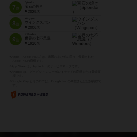
Splendor
7
宝石の煌き
位
2029名
Wingspan
8
ウイングスパン
位
2006名
7 Wonders
9
世界の七不思議
位
1920名
※Apple、Apple のロゴ は、米国および他の国々で登録された
Apple Inc.の商標です。
※App Store は、Apple Inc.のサービスマークです。
※Android は、グーグル インコーポレイテッドの商標または登録商
標です。
※Google Play とそのロゴは、Google Inc.の商標または登録商標で
す。