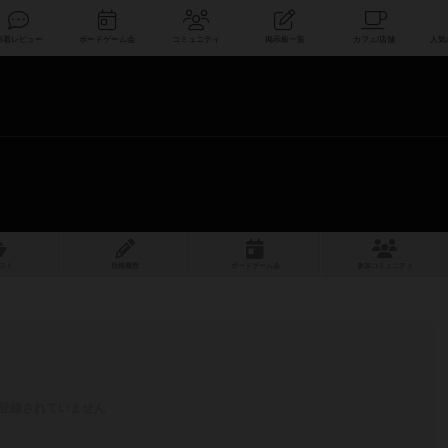
索
新着レビュー
ボードゲーム会
コミュニティ
掲示板一覧
スト
投稿履歴
ボ
ー
ドゲ
ーム
会
参加
コミュニティ
登録されていません