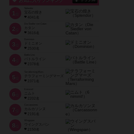
お気に入りランキング
トップ50
Splendor
1
宝石の煌き
位
4041名
Die Siedler von Catan
2
カタン
位
3616名
Dominion
3
ドミニオン
位
2530名
Battle Line
4
バトルライン
位
2378名
Terraforming Mars
5
テラフォーミングマーズ
位
2371名
6 nimmt!
6
ニムト
位
2202名
Carcassonne
7
カルカソンヌ
位
2191名
Wingspan
8
ウイングスパン
位
2150名