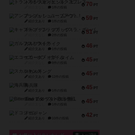
トランスオリエント・エクスプレス
70
PT
紹介文なし
1件の投稿
アンブッシュ！：ムーブアウト！
59
PT
紹介文あり
1件の投稿
キャプテン・フリップ：イスラ・ボンバ
51
PT
紹介文なし
2件の投稿
ガルフストライク
46
PT
紹介文あり
1件の投稿
エコーズ・オブ・タイム
45
PT
紹介文なし
8件の投稿
スカルキング
45
PT
紹介文あり
12件の投稿
海兵隊
45
PT
紹介文あり
1件の投稿
Bitter End ブタペスト救出作戦
45
PT
紹介文なし
1件の投稿
ドコジャン
42
PT
紹介文あり
10件の投稿