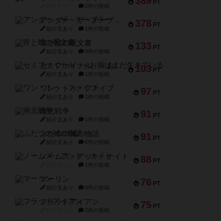
389
PT
紹介文なし
2件の投稿
アンダー・ザ・テーブラー
378
PT
紹介文あり
1件の投稿
宵と暁の呪文書
133
PT
紹介文あり
8件の投稿
セミファイナル ～お前はまだ生きている～
103
PT
紹介文あり
1件の投稿
ワン・トゥ・ファイブ
97
PT
紹介文あり
1件の投稿
南北戦争
91
PT
紹介文あり
1件の投稿
ふたつの城の物語
91
PT
紹介文あり
6件の投稿
ノームズ・アット・ナイト
88
PT
紹介文なし
1件の投稿
マーリン
76
PT
紹介文あり
6件の投稿
フラットアイアン
75
PT
紹介文なし
2件の投稿