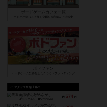
ボードゲームカフェ一覧
ボドゲが遊べる店舗を全国500店舗以上掲載中
ボドファン
ボードゲームに特化したクラウドファンディング
アクセス数 急上昇中
無限まちがいさがし
574
PT
紹介文あり
2件の投稿
リワイルド：サウスアメリカ