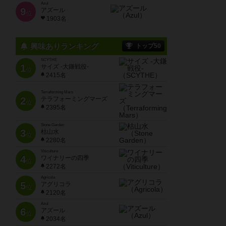
Azul
9
アズール
位
1903名
興味ありランキング
トップ50
SCYTHE
1
サイズ -大鎌戦役-
位
2415名
Terraforming Mars
2
テラフォーミングマーズ
位
2395名
Stone Garden
3
枯山水
位
2280名
Viticulture
4
ワイナリーの四季
位
2272名
Agricola
5
アグリコラ
位
2120名
Azul
6
アズール
位
2034名