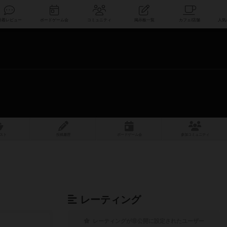
索
新着レビュー
ボードゲーム会
コミュニティ
掲示板一覧
スト
投稿履歴
ボ
ー
ドゲ
ーム
会
参加
コミュニティ
レーティング
レーティングが非公開に設定されたユーザー