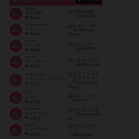
お気に入りランキング
トップ50
Splendor
1
宝石の煌き
位
4041名
Die Siedler von Catan
2
カタン
位
3616名
Dominion
3
ドミニオン
位
2530名
Battle Line
4
バトルライン
位
2378名
Terraforming Mars
5
テラフォーミングマーズ
位
2371名
6 nimmt!
6
ニムト
位
2202名
Carcassonne
7
カルカソンヌ
位
2191名
Wingspan
8
ウイングスパン
位
2150名