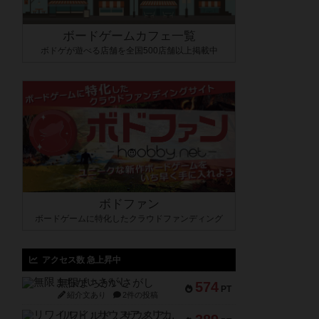
ボードゲームカフェ一覧
ボドゲが遊べる店舗を全国500店舗以上掲載中
ボドファン
ボードゲームに特化したクラウドファンディング
アクセス数 急上昇中
無限まちがいさがし
574
PT
紹介文あり
2件の投稿
リワイルド：サウスアメリカ