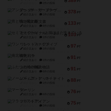
389
PT
紹介文なし
2件の投稿
アンダー・ザ・テーブラー
378
PT
紹介文あり
1件の投稿
宵と暁の呪文書
133
PT
紹介文あり
8件の投稿
セミファイナル ～お前はまだ生きている～
103
PT
紹介文あり
1件の投稿
ワン・トゥ・ファイブ
97
PT
紹介文あり
1件の投稿
南北戦争
91
PT
紹介文あり
1件の投稿
ふたつの城の物語
91
PT
紹介文あり
6件の投稿
ノームズ・アット・ナイト
88
PT
紹介文なし
1件の投稿
マーリン
76
PT
紹介文あり
6件の投稿
フラットアイアン
75
PT
紹介文なし
2件の投稿