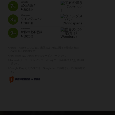
Splendor
7
宝石の煌き
位
2028名
Wingspan
8
ウイングスパン
位
2006名
7 Wonders
9
世界の七不思議
位
1920名
※Apple、Apple のロゴ は、米国および他の国々で登録された
Apple Inc.の商標です。
※App Store は、Apple Inc.のサービスマークです。
※Android は、グーグル インコーポレイテッドの商標または登録商
標です。
※Google Play とそのロゴは、Google Inc.の商標または登録商標で
す。