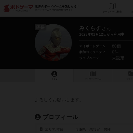
世界のボードゲームを楽しもう！
ボードゲーム専門の総合情報サイト
データベース
検
隊長
みくらす
さん
2023年01月12日から利用中
80個
マイボードゲーム
0件
参加コミュニティ
未設定
ウェブページ
トップ
マイボードゲーム
マイリ
よろしくお願いします。
プロフィール
エリア/年齡
兵庫県 未設定 男性