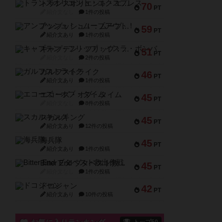
トランスオリエント・エクスプレス
70
PT
紹介文なし
1件の投稿
アンブッシュ！：ムーブアウト！
59
PT
紹介文あり
1件の投稿
キャプテン・フリップ：イスラ・ボンバ
51
PT
紹介文なし
2件の投稿
ガルフストライク
46
PT
紹介文あり
1件の投稿
エコーズ・オブ・タイム
45
PT
紹介文なし
8件の投稿
スカルキング
45
PT
紹介文あり
12件の投稿
海兵隊
45
PT
紹介文あり
1件の投稿
Bitter End ブタペスト救出作戦
45
PT
紹介文なし
1件の投稿
ドコジャン
42
PT
紹介文あり
10件の投稿