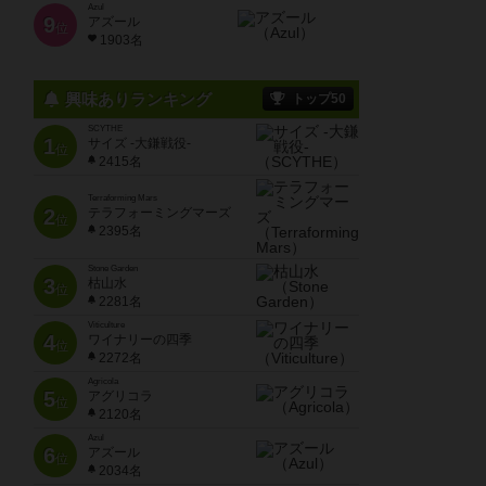
Azul
9
アズール
位
1903名
興味ありランキング
トップ50
SCYTHE
1
サイズ -大鎌戦役-
位
2415名
Terraforming Mars
2
テラフォーミングマーズ
位
2395名
Stone Garden
3
枯山水
位
2281名
Viticulture
4
ワイナリーの四季
位
2272名
Agricola
5
アグリコラ
位
2120名
Azul
6
アズール
位
2034名