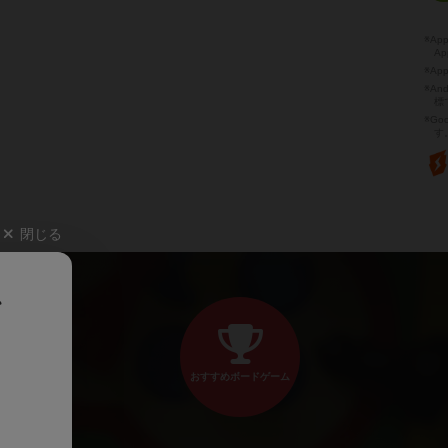
※A
Ap
※Ap
※A
標
※Go
す
閉じる
、
おすすめボードゲーム