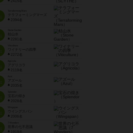
2415名
Terraforming Mars
テラフォーミングマーズ
位
2394名
Stone Garden
枯山水
位
2281名
Viticulture
ワイナリーの四季
位
2272名
Agricola
アグリコラ
位
2119名
Azul
アズール
位
2035名
Splendor
宝石の煌き
位
2028名
Wingspan
ウイングスパン
位
2006名
7 Wonders
世界の七不思議
位
1919名