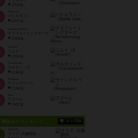
位
2528名
Battle Line
バトルライン
位
2377名
Terraforming Mars
テラフォーミングマーズ
位
2369名
6 nimmt!
ニムト
位
2200名
Carcassonne
カルカソンヌ
位
2190名
Wingspan
ウイングスパン
位
2148名
Azul
アズール
位
1902名
興味ありランキング
トップ50
SCYTHE
サイズ -大鎌戦役-
位