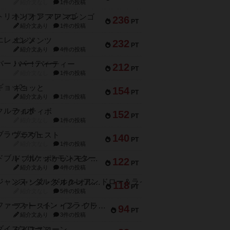
紹介文なし
1件の投稿
トリオンフ ア マレンゴ
236
PT
紹介文あり
1件の投稿
エレメンツ
232
PT
紹介文あり
4件の投稿
バー！パーティー
212
PT
紹介文なし
1件の投稿
ギョッと
154
PT
紹介文あり
1件の投稿
クルティボ
152
PT
紹介文なし
1件の投稿
ブラヴェスト
140
PT
紹介文なし
1件の投稿
ドブル：ポケットモンスター
122
PT
紹介文あり
4件の投稿
ジャンヌ・ダルク-オルレアン ドロー＆ライト
118
PT
紹介文なし
5件の投稿
ファースト・イン・フライト
94
PT
紹介文あり
3件の投稿
ダイススローン