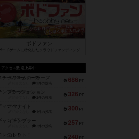
ボドファン
ボードゲームに特化したクラウドファンディング
アクセス数 急上昇中
スチームローラーズ
686
PT
紹介文なし
2件の投稿
テンプテーション
326
PT
紹介文なし
2件の投稿
アマナイト
300
PT
紹介文なし
1件の投稿
ギャンブラー
257
PT
紹介文なし
2件の投稿
コレクト！
240
PT