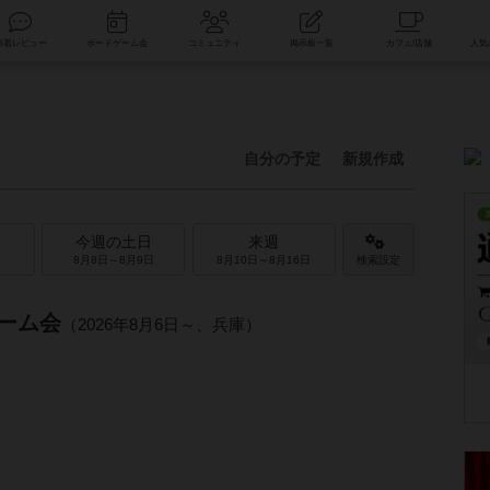
索
新着レビュー
ボードゲーム会
コミュニティ
掲示板一覧
自分の予定
新規作成
今週の土日
来週
8月8日～8月9日
8月10日～8月16日
検索設定
ーム会
（2026年8月6日～、兵庫）