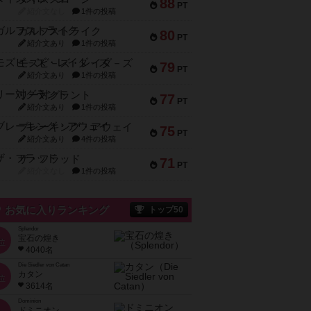
88
PT
紹介文なし
1件の投稿
ガルフストライク
80
PT
紹介文あり
1件の投稿
モズビ－ズ・レイダ－ズ
79
PT
紹介文あり
1件の投稿
リー対グラント
77
PT
紹介文あり
1件の投稿
ブレーキング・アウェイ
75
PT
紹介文あり
4件の投稿
ザ・フラッド
71
PT
紹介文なし
1件の投稿
お気に入りランキング
トップ50
Splendor
宝石の煌き
位
4040名
Die Siedler von Catan
カタン
位
3614名
Dominion
ドミニオン