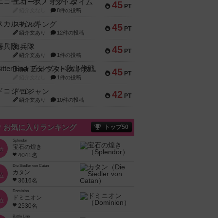
エコーズ・オブ・タイム
45
PT
紹介文なし
8件の投稿
スカルキング
45
PT
紹介文あり
12件の投稿
海兵隊
45
PT
紹介文あり
1件の投稿
Bitter End ブタペスト救出作戦
45
PT
紹介文なし
1件の投稿
ドコジャン
42
PT
紹介文あり
10件の投稿
お気に入りランキング
トップ50
Splendor
宝石の煌き
位
4041名
Die Siedler von Catan
カタン
位
3616名
Dominion
ドミニオン
位
2530名
Battle Line