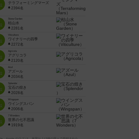
テラフォーミングマーズ
位
2394名
Stone Garden
枯山水
位
2281名
Viticulture
ワイナリーの四季
位
2272名
Agricola
アグリコラ
位
2120名
Azul
アズール
位
2034名
Splendor
宝石の煌き
位
2028名
Wingspan
ウイングスパン
位
2006名
7 Wonders
世界の七不思議
位
1919名
pple、Apple のロゴ は、米国および他の国々で登録された