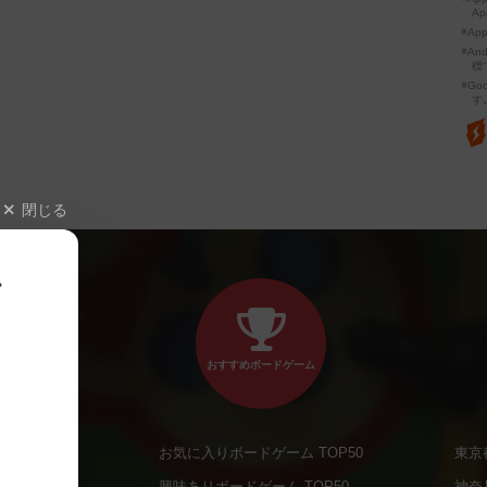
Ap
※Ap
※A
標
※Go
す
閉じる
、
おすすめボードゲーム
お気に入りボードゲーム TOP50
東京
商品
興味ありボードゲーム TOP50
神奈