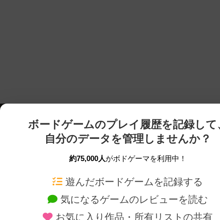
ボードゲームのプレイ履歴を記録して
自分のデータを管理しませんか？
約75,000人
がボドゲーマを利用中！
ボドゲーマTOP
ボードゲーム通販
遊んだボードゲームを記録する
気になるゲームのレビューを読む
ボードゲームを検索する
新作・再入荷情報
お気に入り作品・所有リストの共有
ボードゲームの新着レビュー
定番ボードゲームの通販