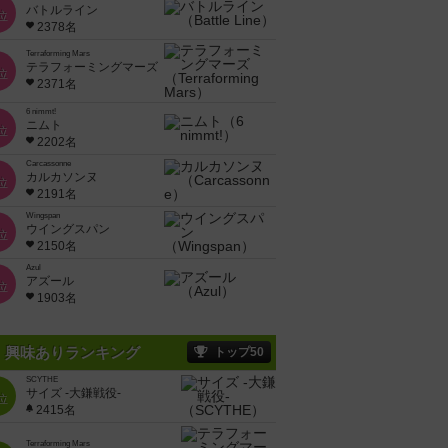
バトルライン
位
2378名
Terraforming Mars
テラフォーミングマーズ
位
2371名
6 nimmt!
ニムト
位
2202名
Carcassonne
カルカソンヌ
位
2191名
Wingspan
ウイングスパン
位
2150名
Azul
アズール
位
1903名
興味ありランキング
トップ50
SCYTHE
サイズ -大鎌戦役-
位
2415名
Terraforming Mars