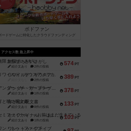
ボドファン
ボードゲームに特化したクラウドファンディング
アクセス数 急上昇中
無限まちがいさがし
574
PT
紹介文あり
2件の投稿
リワイルド：サウスアメリカ
389
PT
紹介文なし
2件の投稿
アンダー・ザ・テーブラー
378
PT
紹介文あり
1件の投稿
宵と暁の呪文書
133
PT
紹介文あり
8件の投稿
セミファイナル ～お前はまだ生きている～
103
PT
紹介文あり
1件の投稿
ワン・トゥ・ファイブ
97