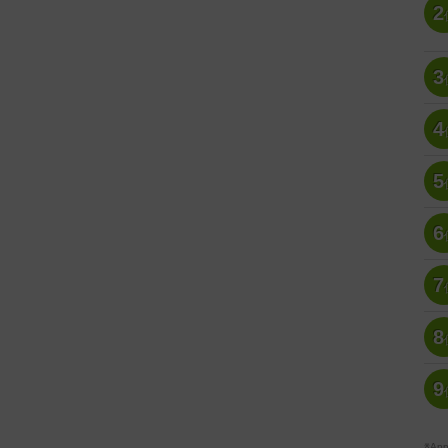
2
3
4
5
6
7
8
9
※A