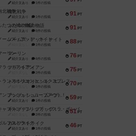
PT
紹介文あり
1件の投稿
南北戦争
91
PT
紹介文あり
1件の投稿
ふたつの城の物語
91
PT
紹介文あり
6件の投稿
ノームズ・アット・ナイト
88
PT
紹介文なし
1件の投稿
マーリン
76
PT
紹介文あり
6件の投稿
フラットアイアン
75
PT
紹介文なし
2件の投稿
トランスオリエント・エクスプレス
70
PT
紹介文なし
1件の投稿
アンブッシュ！：ムーブアウト！
59
PT
紹介文あり
1件の投稿
キャプテン・フリップ：イスラ・ボンバ
51
PT
紹介文なし
2件の投稿
ガルフストライク
46
PT
紹介文あり
1件の投稿