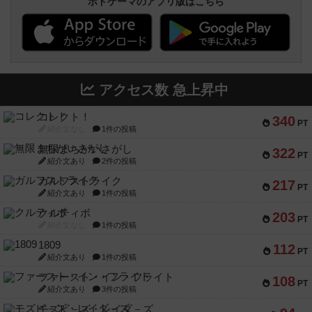
ボドゲーマのアプリ版はこちら
アクセス数 急上昇中
コレクト！
340
PT
紹介文なし
1件の投稿
無限まちがいさがし
322
PT
紹介文あり
2件の投稿
ガルフストライク
217
PT
紹介文あり
1件の投稿
クルティボ
203
PT
紹介文なし
1件の投稿
1809
112
PT
紹介文あり
1件の投稿
ファースト・イン・フライト
108
PT
紹介文あり
3件の投稿
モズビ－ズ・レイダ－ズ