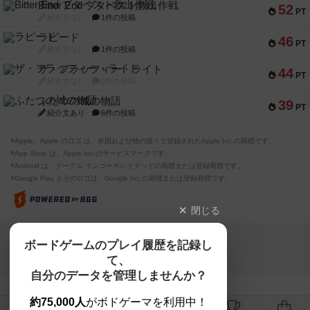
Bitter End ブタペスト救出作戦
52
PT
紹介文なし
1件の投稿
ラピード
46
PT
紹介文なし
1件の投稿
ザ・フラッフィー・ライト
44
PT
紹介文なし
0件の投稿
ふたつの城の物語
39
PT
紹介文あり
6件の投稿
※Apple、Apple のロゴ は、米国および他の国々で登録されたApple Inc.の商標です。
※App Store は、Apple Inc.のサービスマークです。
※Android は、グーグル インコーポレイテッドの商標または登録商標です。
※Google Play とそのロゴは、Google Inc.の商標または登録商標です。
閉じる
Copyright (c)
ボードゲームのプレイ履歴を記録し
【ボドゲーマ】ボードゲームの総合情報サイト
て、
All rights reserved.
自分のデータを管理しませんか？
約75,000人
がボドゲーマを利用中！