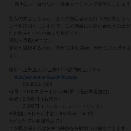
「賭けない・吸わない」健康マージャンで交流しましょう
玄人の方はもちろん、全くの初心者から打つのが久しぶり
ルール説明をしますので、この機会にお誘い合わせの上ぜ
ただ飲みたい方の参加も歓迎です。
遅刻・早退OKです。
交流を重視するため、00分に半荘開始、50分に入れ替え
ます。
場所：上野上さま(上野1-2-5黒門町ビル205)
http://uenouesama.com/access
03-3836-1869
時間：19:00スタートから4時間（遅刻早退自由）
会費：2,000円（お茶付）
3,000円（アルコールフリードリンク）
✳学割はそれぞれ半額1,000円 or 1,500円
✳どなたでも参加歓迎です
＊お腹が減る方はお弁当持参をお勧め（出前もできます）