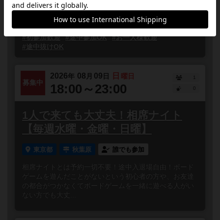
途中参加、途中退室OK気軽に参加できるボドゲ会です！
秋葉原集会...
#ボードゲーム
#初心者歓迎
#どなたでも
#初参加歓迎
#途中参加OK
#お一人様歓迎
#途中抜けOK
2026
08
09
日
年
月
日
曜日
1
募集中
18:00～23:00
0
1人で来ても大丈夫！相席ナイト
【毎週水曜・金曜・日曜】
東京都
秋葉原
誰でも参加
相席ナイトとは予約一切不要！途中入退場自由！ボード
ゲームを遊んだことがないという初心者の方や、お友達
の都合がつかなくてボードゲームを一緒に遊べる人がい
ない方でも大丈...