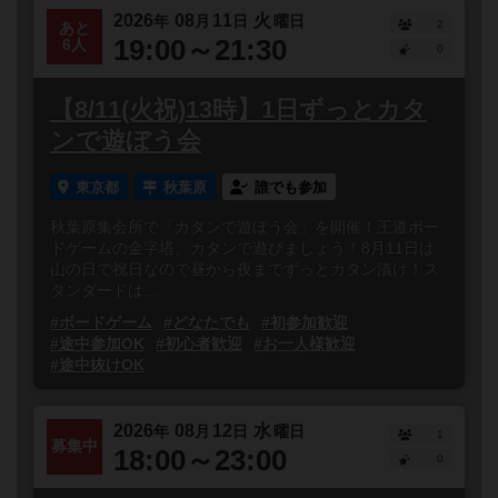
2026
08
11
火
年
月
日
曜日
2
あと
19:00～21:30
6人
0
【8/11(火祝)13時】1日ずっとカタ
ンで遊ぼう会
東京都
秋葉原
誰でも参加
秋葉原集会所で「カタンで遊ぼう会」を開催！王道ボー
ドゲームの金字塔、カタンで遊びましょう！8月11日は
山の日で祝日なので昼から夜までずっとカタン漬け！ス
タンダードは...
#ボードゲーム
#どなたでも
#初参加歓迎
#途中参加OK
#初心者歓迎
#お一人様歓迎
#途中抜けOK
2026
08
12
水
年
月
日
曜日
1
募集中
18:00～23:00
0