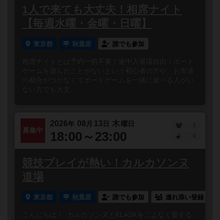
1人で来ても大丈夫！相席ナイト
【毎週水曜・金曜・日曜】
東京都
秋葉原
誰でも参加
相席ナイトとは予約一切不要！途中入退場自由！ボード
ゲームを遊んだことがないという初心者の方や、お友達
の都合がつかなくてボードゲームを一緒に遊べる人がい
ない方でも大丈...
2026
08
13
木
年
月
日
曜日
1
募集中
18:00～23:00
0
競技プレイが熱い！カルカソンヌ
道場
東京都
秋葉原
誰でも参加
連れ添い登録
こんにちは！ カルカソンヌとKLASKをこよなく愛する