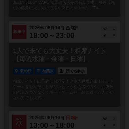
JELLY JELLY CAFE 秋葉原店店長の新葉です。最近は将
棋の藤井聡太さんの活躍や麻雀のMリーグ、TV...
2026
08
14
金
年
月
日
曜日
1
募集中
18:00～23:00
0
1人で来ても大丈夫！相席ナイト
【毎週水曜・金曜・日曜】
東京都
秋葉原
誰でも参加
相席ナイトとは予約一切不要！途中入退場自由！ボード
ゲームを遊んだことがないという初心者の方や、お友達
の都合がつかなくてボードゲームを一緒に遊べる人がい
ない方でも大丈...
2026
08
16
日
年
月
日
曜日
2
あと
13:00～18:00
6人
0