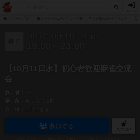
ログイン
ボドゲーマTOP
ボードゲーム会/イベント情報
東京都のボードゲーム会
2017
10
11
水
年
月
日
曜日
終了
19:00～23:00
【10月11日水】初心者歓迎麻雀交流
会
参加者：
1人
場 所：
東京都（上野）
会 場：
上野上さま
参加する
気になる！
参加および気になる！機能の利用には
ボドゲーマへのログイン
が必要です。