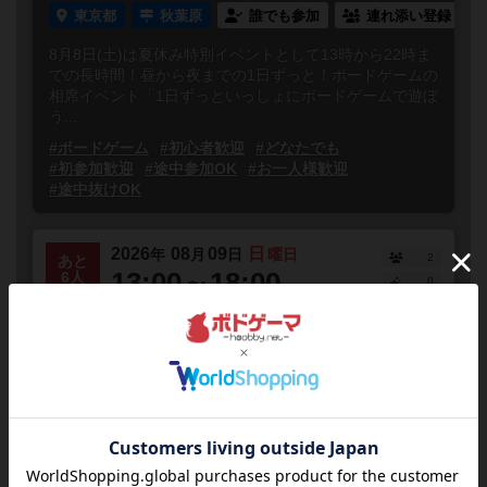
東京都
秋葉原
誰でも参加
連れ添い登録
8月8日(土)は夏休み特別イベントとして13時から22時ま
での長時間！昼から夜までの1日ずっと！ボードゲームの
相席イベント「1日ずっといっしょにボードゲームで遊ぼ
う...
#ボードゲーム
#初心者歓迎
#どなたでも
#初参加歓迎
#途中参加OK
#お一人様歓迎
#途中抜けOK
2026
08
09
日
年
月
日
曜日
2
あと
13:00～18:00
6人
0
8/9(日)13時「いっしょにボードゲ
ーム遊ぼう会」【相席】
東京都
秋葉原
誰でも参加
連れ添い登録
8月は毎週日曜日13時からボードゲームの相席イベント
「いっしょにボードゲームで遊ぼう会」を開催します！