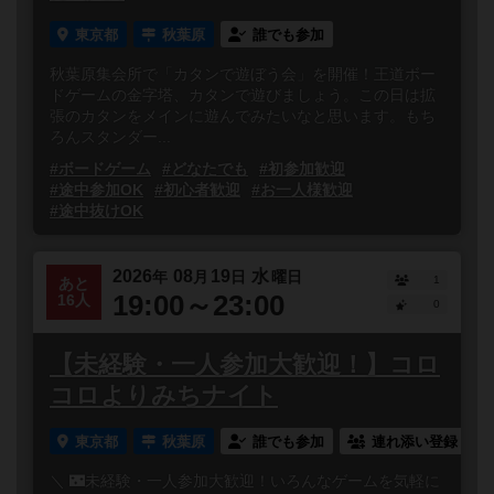
東京都
秋葉原
誰でも参加
秋葉原集会所で「カタンで遊ぼう会」を開催！王道ボー
ドゲームの金字塔、カタンで遊びましょう。この日は拡
張のカタンをメインに遊んでみたいなと思います。もち
ろんスタンダー...
#ボードゲーム
#どなたでも
#初参加歓迎
#途中参加OK
#初心者歓迎
#お一人様歓迎
#途中抜けOK
2026
08
19
水
年
月
日
曜日
1
あと
19:00～23:00
16人
0
【未経験・一人参加大歓迎！】コロ
コロよりみちナイト
東京都
秋葉原
誰でも参加
連れ添い登録
＼ 🌃未経験・一人参加大歓迎！いろんなゲームを気軽に