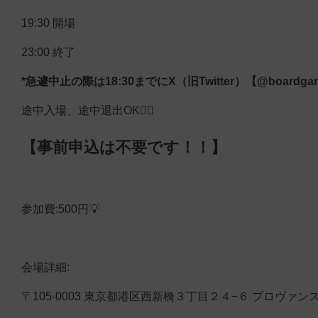
19:30 開場
23:00 終了
*急遽中止の際は18:30までにX（旧Twitter）【@board
途中入場、途中退出OK🙆‍♀️
【事前申込は不要です！！】
参加費:500円💡
会場詳細:
〒105-0003 東京都港区西新橋３丁目２４−６ プロヴァンス