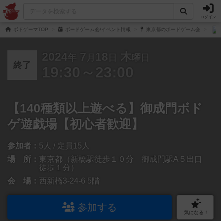
ログイン
ボドゲーマTOP
ボードゲーム会/イベント情報
東京都のボードゲーム会
2024
7
18
木
年
月
日
曜日
終了
19:30～23:00
【140種類以上遊べる】御成門ボド
ゲ遊戯場【初心者歓迎】
参加者：
5人 / 定員15人
場 所：
東京都（新橋駅徒歩１０分 御成門駅A５出口
徒歩１分）
会 場：
西新橋3-24-6 5階
参加する
気になる！