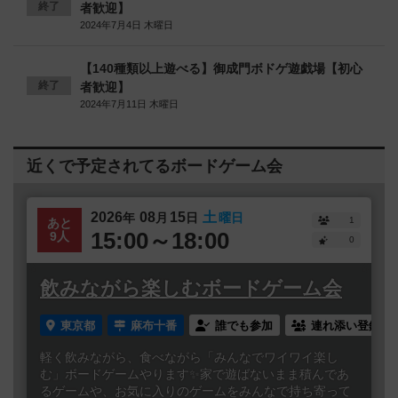
終了
者歓迎】
2024年7月4日 木曜日
【140種類以上遊べる】御成門ボドゲ遊戯場【初心
終了
者歓迎】
2024年7月11日 木曜日
近くで予定されてるボードゲーム会
2026
08
15
土
年
月
日
曜日
1
あと
15:00～18:00
9人
0
飲みながら楽しむボードゲーム会
東京都
麻布十番
誰でも参加
連れ添い登録
軽く飲みながら、食べながら「みんなでワイワイ楽し
む」ボードゲームやります✨家で遊ばないまま積んであ
るゲームや、お気に入りのゲームをみんなで持ち寄って