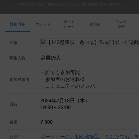
参加および気になる！機能の利用には
ボドゲーマへのログイン
が必要です。
遊べる
当日の
詳細内容
コメント
参加者
ゲーム
様子
画像
定員15人
募集人数
・誰でも参加可能
・参加者のお連れ様
参加対象者
・コミュニティのメンバー
2024年7月18日（木）
日時
19:30～23:00
¥ 500
費用
ボードゲーム
、
初心者歓迎
、
どなたでも
、
タグ