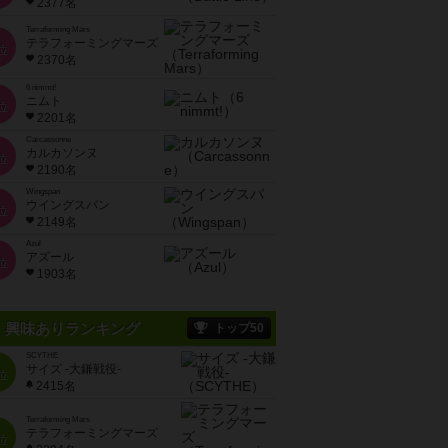
2377名
Terraforming Mars
テラフォーミングマーズ
位
2370名
6 nimmt!
ニムト
位
2201名
Carcassonne
カルカソンヌ
位
2190名
Wingspan
ウイングスパン
位
2149名
Azul
アズール
位
1903名
興味ありランキング
トップ50
SCYTHE
サイズ -大鎌戦役-
位
2415名
Terraforming Mars
テラフォーミングマーズ
位