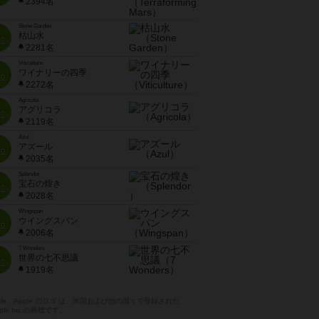
2394名
Stone Garden
枯山水
位
2281名
Viticulture
ワイナリーの四季
位
2272名
Agricola
アグリコラ
位
2119名
Azul
アズール
位
2035名
Splendor
宝石の煌き
位
2028名
Wingspan
ウイングスパン
位
2006名
7 Wonders
世界の七不思議
位
1919名
pple、Apple のロゴ は、米国および他の国々で登録された
ple Inc.の商標です。