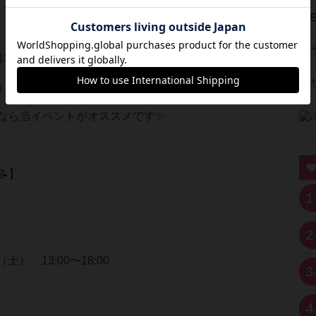
た、カタン日本選手権関東地区予選において、当サー
日本選手権本戦出場者が出ました👏
カタン歴1年未満！
なら当イベントがオススメです✨
】
1
2
（土） 13:00〜18:00
3
4