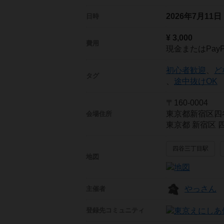
2026年7月11
日時
¥ 3,000
費用
現金またはPayP
初心者歓迎
、
ど
タグ
、
途中抜けOK
〒160-0004
東京都新宿区四
会場住所
東京都 新宿区 四
四谷三丁目駅
地図
やっさん
主催者
登録先
コミュニティ