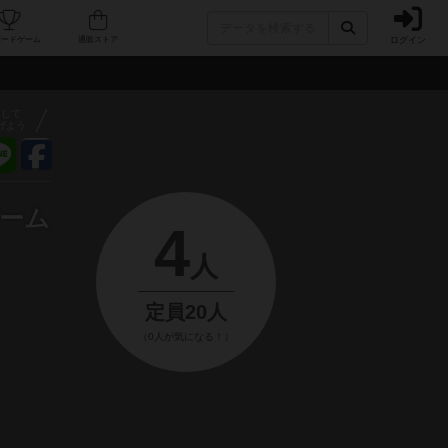
ログイン
フェ/店舗
人気ボードゲーム
通販ストア
アして
げよう
ゲーム
4
人
定員20人
（0人が気になる！）