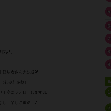
5
6
7
8
囲気🌱】
9
未経験者さん大歓迎🔰
K（初参加多数）
1
丁寧にフォローします🙆‍♂️
なし「楽しさ重視」🎵
2