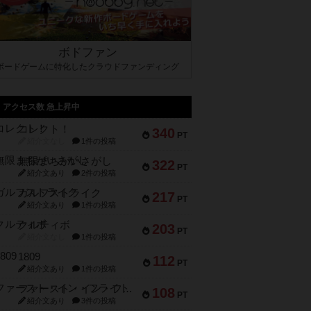
ボドファン
ボードゲームに特化したクラウドファンディング
アクセス数 急上昇中
コレクト！
340
PT
紹介文なし
1件の投稿
無限まちがいさがし
322
PT
紹介文あり
2件の投稿
ガルフストライク
217
PT
紹介文あり
1件の投稿
クルティボ
203
PT
紹介文なし
1件の投稿
1809
112
PT
紹介文あり
1件の投稿
ファースト・イン・フライト
108
PT
紹介文あり
3件の投稿