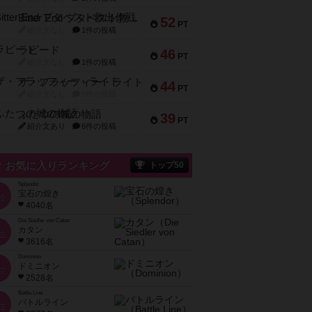
Bitter End ブタペスト救出作戦
52
PT
紹介文なし
1件の投稿
ラピード
46
PT
紹介文なし
1件の投稿
ザ・フラッフィー・ライト
44
PT
紹介文なし
0件の投稿
ふたつの城の物語
39
PT
紹介文あり
6件の投稿
お気に入りランキング
トップ50
Splendor
宝石の煌き
位
4040名
Die Siedler von Catan
カタン
位
3616名
Dominion
ドミニオン
位
2528名
Battle Line
バトルライン
位