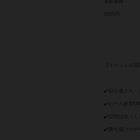
💰参加費
3000円
【イベントの雰
✔️初心者さん・
✔️お一人参加O
✔️説明はゆっくり
✔️勝ち負けガチ