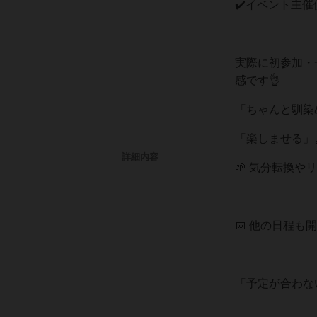
✔️イベント主
実際に初参加・
感です👌
「ちゃんと馴染
「楽しませる」
詳細内容
🌱 気分転換
📅 他の日程も
「予定が合わな