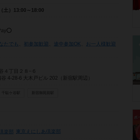
日（土）
13:00～18:00
ay⭕️
なたでも
、
初参加歓迎
、
途中参加OK
、
お一人様歓迎
谷４丁目２８−６
谷 4-28-6 大木戸ビル 202（新宿駅周辺）
千駄ケ谷駅
新宿御苑前駅
東京えにしあ倶楽部