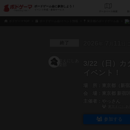
ボードゲーム会に参加しよう！
イベント作成・参加サービス
データベース
検
ボドゲーマTOP
ボードゲーム会/イベント情報
東京都のボードゲーム会
2026
7
11
終了
年
月
日
3/22（日）
イベント！
場 所：
東京都（新宿
会 場：
東京都 新宿区 
主催者：
やっさん
東京えにしあ
参加する