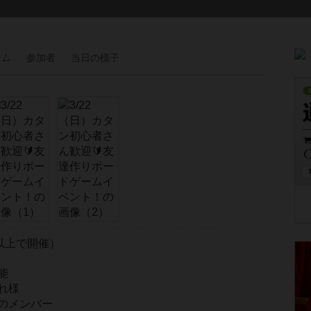
ーム
参加者
当日の
様子
以上で開催）
能
れ様
のメンバー