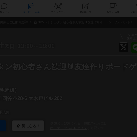
索
新着レビュー
ボードゲーム会
コミュニティ
掲示板一覧
カ
東京えにしあ倶楽部
3/22（日）カタン初心者さん歓迎🔰友達作りボードゲームイベント！
シェ
盛り上
土
13:00～18:00
曜日
カタン初心者さん歓迎🔰友達作りボード
駅周辺）
四谷 4-28-6 大木戸ビル 202
倶楽部
参加および気になる！機能の利用には
気になる！
ボドゲーマへのログイン
が必要です。