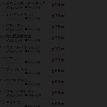
モズビ－ズ・レイダ－ズ
94
PT
紹介文あり
1件の投稿
テンプテーション
79
PT
紹介文なし
2件の投稿
インドネシア
78
PT
紹介文あり
2件の投稿
宵と暁の呪文書
75
PT
紹介文あり
8件の投稿
リスボン・トラム 28
73
PT
紹介文あり
9件の投稿
アマナイト
73
PT
紹介文なし
1件の投稿
ブラヴェスト
66
PT
紹介文なし
1件の投稿
スペクタキュラー
60
PT
紹介文なし
1件の投稿
スモールワールド
59
PT
紹介文あり
13件の投稿
ギャンブラー
58
PT
紹介文なし
2件の投稿