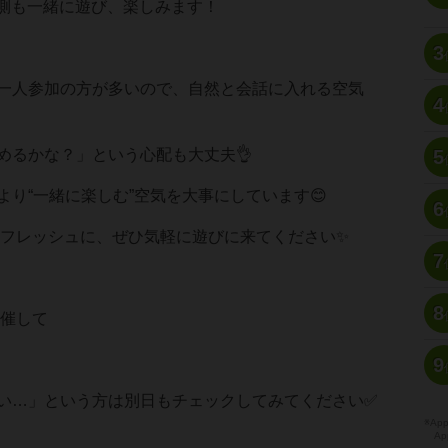
催側も一緒に遊び、楽しみます！
3
一人参加の方が多いので、自然と会話に入れる空気
4
めるかな？」という心配も大丈夫👌
5
より“一緒に楽しむ”空気を大事にしています😊
6
やリフレッシュに、ぜひ気軽に遊びに来てください✨
7
8
開催して
9
い…」という方は別日もチェックしてみてください✅
※A
Ap