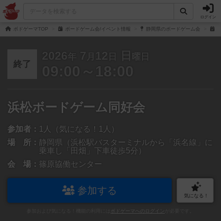
ログイン
ボドゲーマTOP
ボードゲーム会/イベント情報
静岡県のボードゲーム会
浜
2026
7
12
日
年
月
日
曜日
終了
09:00～18:00
浜松ボードゲーム同好会
参加者：
1人（気になる！1人）
場 所：
静岡県（浜松駅バスターミナルから「浜名線」に
乗車し「田畑」下車徒歩5分）
会 場：
篠原協働センター
参加する
気になる！
参加および気になる！機能の利用には
ボドゲーマへのログイン
が必要です。