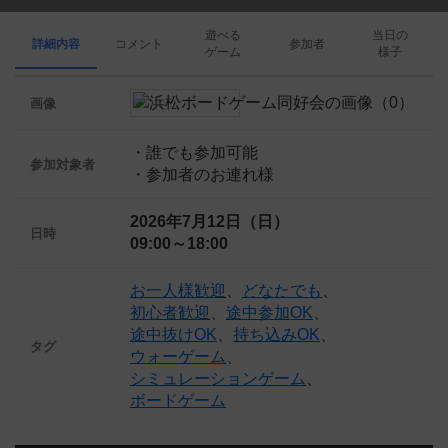
遊べる
当日の
詳細内容
コメント
参加者
ゲーム
様子
画像
・誰でも参加可能
参加対象者
・参加者のお連れ様
2026年7月12日（日）
日時
09:00～18:00
お一人様歓迎
、
どなたでも
、
初心者歓迎
、
途中参加OK
、
途中抜けOK
、
持ち込みOK
、
タグ
ウォーゲーム
、
シミュレーションゲーム
、
ボードゲーム