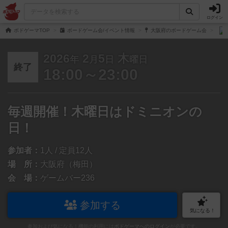
ログイン
ボドゲーマTOP
ボードゲーム会/イベント情報
大阪府のボードゲーム会
2026
2
5
木
年
月
日
曜日
終了
18:00～23:00
毎週開催！木曜日はドミニオンの
日！
参加者：
1人 / 定員12人
場 所：
大阪府（梅田）
会 場：
ゲームバー236
参加する
気になる！
参加および気になる！機能の利用には
ボドゲーマへのログイン
が必要です。