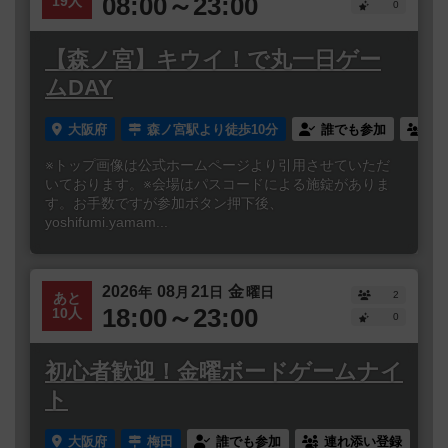
08:00～23:00
19人
0
【森ノ宮】キウイ！で丸一日ゲー
ムDAY
大阪府
森ノ宮駅より徒歩10分
誰でも参加
連
※トップ画像は公式ホームページより引用させていただ
いております。※会場はパスコードによる施錠がありま
す。お手数ですが参加ボタン押下後、
yoshifumi.yamam...
2026
08
21
金
年
月
日
曜日
2
あと
18:00～23:00
10人
0
初心者歓迎！金曜ボードゲームナイ
ト
大阪府
梅田
誰でも参加
連れ添い登録