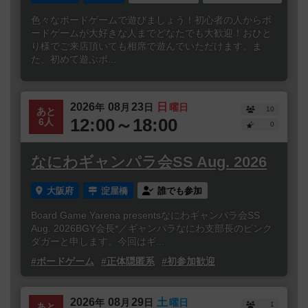
色々なボードゲームで遊びましょう！初心者の人からボ
ードゲームが大好きな人までどなたでも大歓迎！おひと
り様でご来店頂いても相席で遊んでいただけます。ま
た、初めて遊ぶボ...
2026
08
23
日
年
月
日
曜日
10
あと
12:00～18:00
6人
0
なにわギャンパラ会SS Aug. 2026
大阪府
淀屋橋
誰でも参加
Board Game Yarena presentsなにわギャンパラ会SS
Aug. 2026BGY会長*／ギャンパラなにわ支部長のピンク
ダガーと申します。今回はギ...
#ボードゲーム
#正体隠匿系
#初参加歓迎
2026
08
29
土
年
月
日
曜日
1
あと