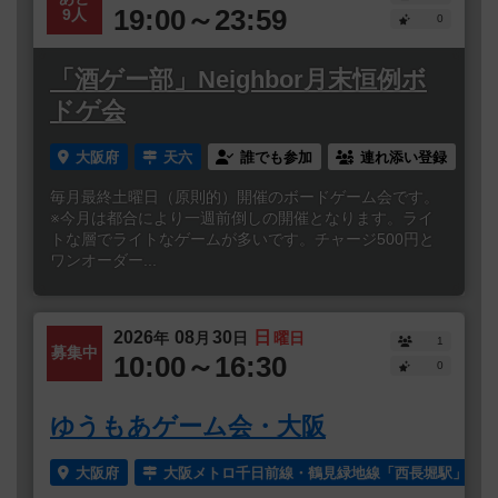
19:00～23:59
9人
0
「酒ゲー部」Neighbor月末恒例ボ
ドゲ会
大阪府
天六
誰でも参加
連れ添い登録
毎月最終土曜日（原則的）開催のボードゲーム会です。
※今月は都合により一週前倒しの開催となります。ライ
トな層でライトなゲームが多いです。チャージ500円と
ワンオーダー...
2026
08
30
日
年
月
日
曜日
1
募集中
10:00～16:30
0
ゆうもあゲーム会・大阪
大阪府
大阪メトロ千日前線・鶴見緑地線「西長堀駅」より