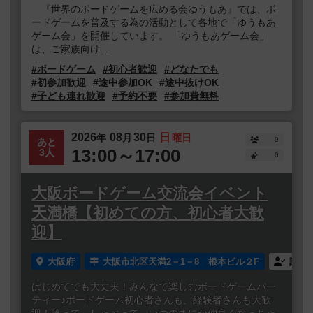
『世界のボードゲームを広める会ゆうもあ』では、ボ
ードゲームを普及する為の活動として各地で「ゆうもあ
ゲーム会」を開催しています。 「ゆうもあゲーム会」
は、ご家族向け...
#ボードゲーム
#初心者歓迎
#どなたでも
#初参加歓迎
#途中参加OK
#途中抜けOK
#子ども連れ歓迎
#予約不要
#参加費無料
2026
08
30
日
年
月
日
曜日
9
あと
13:00～17:00
3人
0
大阪ボードゲーム交流会イベント
天満橋【初めての方、初心者大歓
迎】
大阪府
大阪市北区天満2－1－8 根本ビル２F
誰で
はじめてでも大丈夫！みんなで楽しむボードゲームパー
ティー♪ボードゲーム初心者さんも、経験者さんも大歓