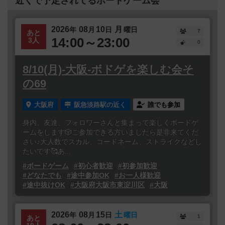
近くで予定されてるボードゲーム会
2026
08
10
月
年
月
日
曜日
7
あと
14:00～23:00
3人
0
8/10(月)-大阪-ボドゲを楽しむ会そ
の69
大阪府
阪急淡路駅の近く
誰でも参加
身内、友達、フォロワーさんと集まって楽しくボードゲ
ームをします🎲ご参加できる方いましたら是非来てくだ
さい♪大人数でスカル、コードネーム、ストライクなどし
たいです🥰あ...
#ボードゲーム
#初心者歓迎
#初参加歓迎
#どなたでも
#途中参加OK
#お一人様歓迎
#途中抜けOK
#大阪府大阪市東淀川区
#大阪
2026
08
15
土
年
月
日
曜日
1
あと