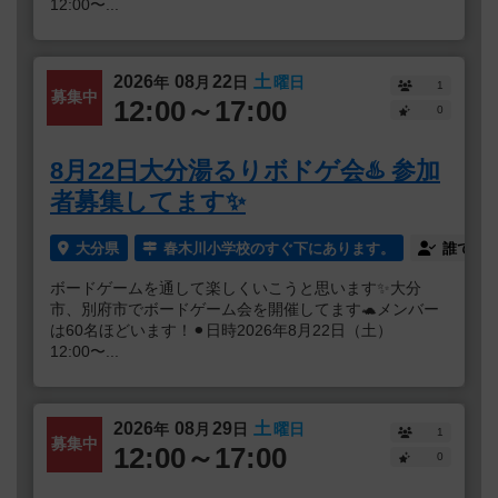
12:00〜...
2026
08
22
土
年
月
日
曜日
1
募集中
12:00～17:00
0
8月22日大分湯るりボドゲ会♨️ 参加
者募集してます✨
大分県
春木川小学校のすぐ下にあります。
誰でも
ボードゲームを通して楽しくいこうと思います✨大分
市、別府市でボードゲーム会を開催してます🐢メンバー
は60名ほどいます！⚫︎日時2026年8月22日（土）
12:00〜...
2026
08
29
土
年
月
日
曜日
1
募集中
12:00～17:00
0