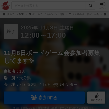
ログイン
ボドゲーマTOP
ボードゲーム会/イベント情報
大分県のボードゲーム会
1
2025
11
8
土
年
月
日
曜日
終了
12:00～17:00
11月8日ボードゲーム会参加者募集
してます✨
参加者：
1人
場 所：
大分県
会 場：
別府春木川ふれあい交流センター
参加する
気になる！
参加および気になる！機能の利用には
ボドゲーマへのログイン
が必要です。