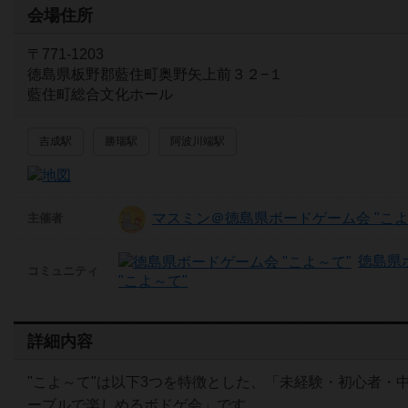
会場住所
〒771-1203
徳島県板野郡藍住町奥野矢上前３２−１
藍住町総合文化ホール
吉成駅
勝瑞駅
阿波川端駅
マスミン＠徳島県ボードゲーム会 "こよ
主催者
徳島県
コミュニティ
"こよ～て"
詳細内容
"こよ～て"は以下3つを特徴とした、「未経験・初心者・
ーブルで楽しめるボドゲ会」です。