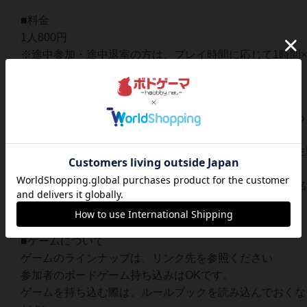
■料金
1人800円
※途中参加・途中退室の方は、プレイ時間に応じて1時間×1
■参加方法
予約不要。途中参加、途中退室可。当日いつでも、ふらっ
ください。
なお、本イベントは大人向けゲームが主ですので、小学生
参加はご遠慮ください。
※本サイト以外にも参加窓口があり、参加人数は平均15
■ゲームについて
ゲームのラインナップは、リンク先を参照ください
参加者のボードゲーム持ち込みはOKです。
ゲームを持ち込む際は、ルールブックを読み込んでおくな