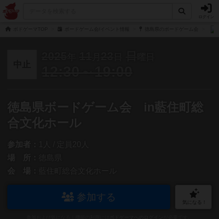
ログイン
ボドゲーマTOP
ボードゲーム会/イベント情報
徳島県のボードゲーム会
2025
11
23
日
年
月
日
曜日
中止
12:30～19:00
徳島県ボードゲーム会 in藍住町総
合文化ホール
参加者：
1人 / 定員20人
場 所：
徳島県
会 場：
藍住町総合文化ホール
参加する
気になる！
参加および気になる！機能の利用には
ボドゲーマへのログイン
が必要です。